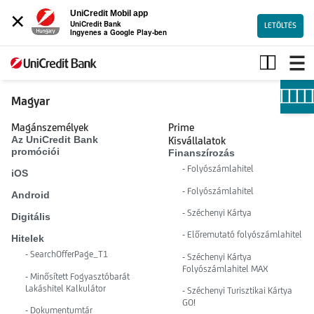
×
UniCredit Mobil app
UniCredit Bank
LETÖLTÉS
Ingyenes a Google Play-ben
Oldaltérkép
Magyar
Magánszemélyek
Prime
Az UniCredit Bank
Kisvállalatok
promóciói
Finanszírozás
- Folyószámlahitel
iOS
- Folyószámlahitel
Android
- Széchenyi Kártya
Digitális
- Előremutató folyószámlahitel
Hitelek
- SearchOfferPage_T1
- Széchenyi Kártya
Folyószámlahitel MAX
- Minősített Fogyasztóbarát
Lakáshitel Kalkulátor
- Széchenyi Turisztikai Kártya
GO!
- Dokumentumtár