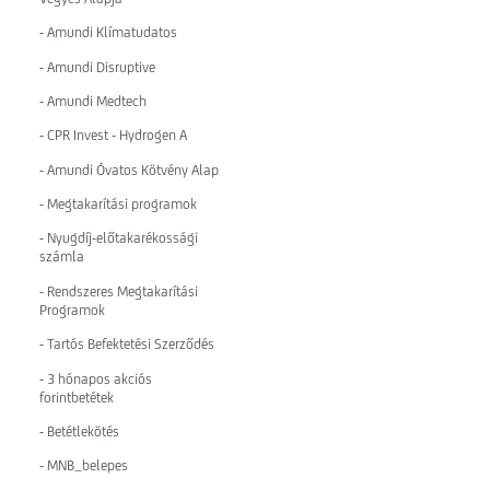
- Amundi Klímatudatos
- Amundi Disruptive
- Amundi Medtech
- CPR Invest - Hydrogen A
- Amundi Óvatos Kötvény Alap
- Megtakarítási programok
- Nyugdíj-előtakarékossági
számla
- Rendszeres Megtakarítási
Programok
- Tartós Befektetési Szerződés
- 3 hónapos akciós
forintbetétek
- Betétlekötés
- MNB_belepes