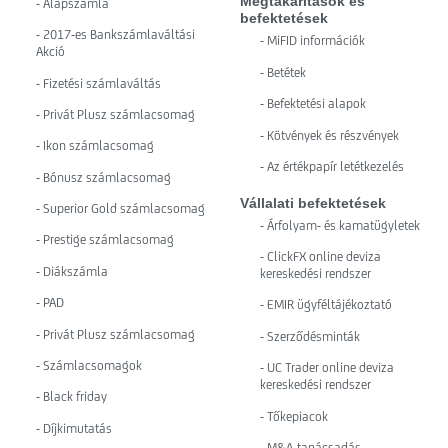
Megtakarítások és
- Alapszámla
befektetések
- 2017-es Bankszámlaváltási
- MiFID információk
Akció
- Betétek
- Fizetési számlaváltás
- Befektetési alapok
- Privát Plusz számlacsomag
- Kötvények és részvények
- Ikon számlacsomag
- Az értékpapír letétkezelés
- Bónusz számlacsomag
Vállalati befektetések
- Superior Gold számlacsomag
- Árfolyam- és kamatügyletek
- Prestige számlacsomag
- ClickFX online deviza
- Diákszámla
kereskedési rendszer
- PAD
- EMIR ügyféltájékoztató
- Privát Plusz számlacsomag
- Szerződésminták
- Számlacsomagok
- UC Trader online deviza
kereskedési rendszer
- Black friday
- Tőkepiacok
- Díjkimutatás
- M&A-tanácsadás