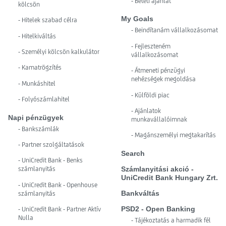
- Betéti ajánlat
kölcsön
My Goals
- Hitelek szabad célra
- Beindítanám vállalkozásomat
- Hitelkiváltás
- Fejleszteném
- Személyi kölcsön kalkulátor
vállalkozásomat
- Kamatrögzítés
- Átmeneti pénzügyi
nehézségek megoldása
- Munkáshitel
- Külföldi piac
- Folyószámlahitel
- Ajánlatok
Napi pénzügyek
munkavállalóimnak
- Bankszámlák
- Magánszemélyi megtakarítás
- Partner szolgáltatások
Search
- UniCredit Bank - Benks
Számlanyitási akció -
számlanyitás
UniCredit Bank Hungary Zrt.
- UniCredit Bank - Openhouse
Bankváltás
számlanyitás
PSD2 - Open Banking
- UniCredit Bank - Partner Aktív
Nulla
- Tájékoztatás a harmadik fél