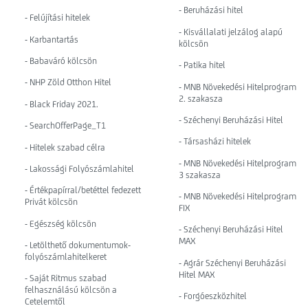
- Beruházási hitel
- Felújítási hitelek
- Kisvállalati jelzálog alapú
- Karbantartás
kölcsön
- Babaváró kölcsön
- Patika hitel
- NHP Zöld Otthon Hitel
- MNB Növekedési Hitelprogram
2. szakasza
- Black Friday 2021.
- Széchenyi Beruházási Hitel
- SearchOfferPage_T1
- Társasházi hitelek
- Hitelek szabad célra
- MNB Növekedési Hitelprogram
- Lakossági Folyószámlahitel
3 szakasza
- Értékpapírral/betéttel fedezett
- MNB Növekedési Hitelprogram
Privát kölcsön
FIX
- Egészség kölcsön
- Széchenyi Beruházási Hitel
MAX
- Letölthető dokumentumok-
folyószámlahitelkeret
- Agrár Széchenyi Beruházási
Hitel MAX
- Saját Ritmus szabad
felhasználású kölcsön a
- Forgóeszközhitel
Cetelemtől