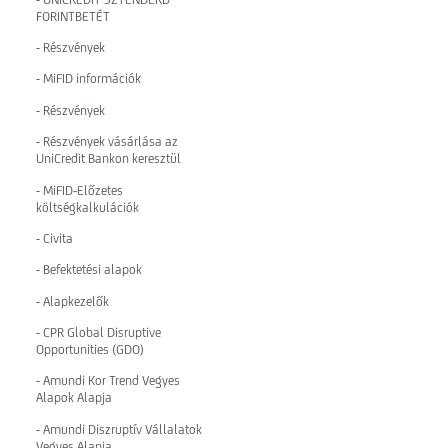
FORINTBETÉT
- Részvények
- MiFID információk
- Részvények
- Részvények vásárlása az
UniCredit Bankon keresztül
- MiFID-Előzetes
költségkalkulációk
- Civita
- Befektetési alapok
- Alapkezelők
- CPR Global Disruptive
Opportunities (GDO)
- Amundi Kor Trend Vegyes
Alapok Alapja
- Amundi Diszruptív Vállalatok
Vegyes Alapja