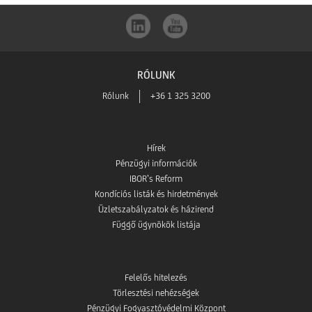
RÓLUNK
Rólunk
+36 1 325 3200
Hírek
Pénzügyi információk
IBOR’s Reform
Kondíciós listák és hirdetmények
Üzletszabályzatok és házirend
Függő ügynökök listája
Felelős hitelezés
Törlesztési nehézségek
Pénzügyi Fogyasztóvédelmi Központ