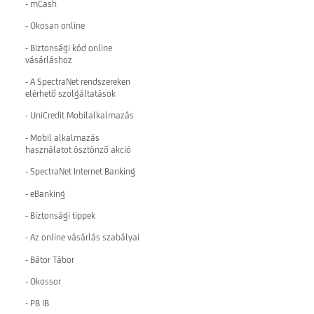
- mCash
- Okosan online
- Biztonsági kód online
vásárláshoz
- A SpectraNet rendszereken
elérhető szolgáltatások
- UniCredit Mobilalkalmazás
- Mobil alkalmazás
használatot ösztönző akció
- SpectraNet Internet Banking
- eBanking
- Biztonsági tippek
- Az online vásárlás szabályai
- Bátor Tábor
- Okossor
- PB IB