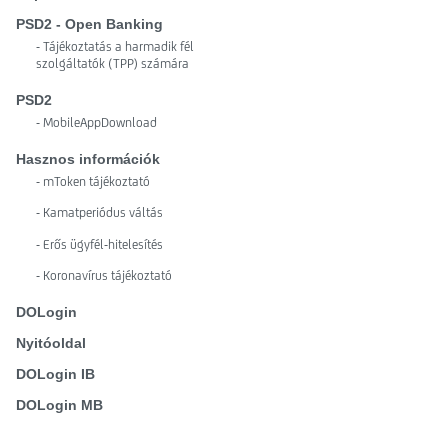
PSD2 - Open Banking
- Tájékoztatás a harmadik fél
szolgáltatók (TPP) számára
PSD2
- MobileAppDownload
Hasznos információk
- mToken tájékoztató
- Kamatperiódus váltás
- Erős ügyfél-hitelesítés
- Koronavírus tájékoztató
DOLogin
Nyitóoldal
DOLogin IB
DOLogin MB