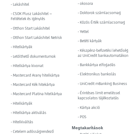
- okosora
- Lakáshitel
- Doktorok számlacsomag
- CSOK Plusz Lakáshitel –
Feltételek és igénylés
- Közös Érték számlacsomag
- Otthon Start Lakáshitel
- Yettel
- Otthon Start Lakáshitel Netrisk
- Betéti kártyák
- Hitelkártyák
- Készpénz-befizetési lehetőség
az UniCredit bankautomatákon
- Letölthető dokumentumok
- Bankkártya elfogadás
- Hitelkártya kivonat
- Elektronikus bankolás
- Mastercard Arany hitelkártya
- UniCredit mBanking Business
- Mastercard Kék hitekártya
- Érintéses limit emeléssel
- Mastercard Platina hitelkártya
kapcsolatos tájékoztatás
- Hitelkártyák
- Kártya akció
- Hitelkártya aktiválás
- POS
- Hitelkiváltás
Megtakarítások
- Cetelem adósságrendező