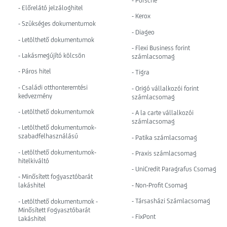
- Porsche
- Előrelátó jelzáloghitel
- Kerox
- Szükséges dokumentumok
- Diageo
- Letölthető dokumentumok
- Flexi Business forint
- Lakásmegújító kölcsön
számlacsomag
- Páros hitel
- Tigra
- Családi otthonteremtési
- Origó vállalkozói forint
kedvezmény
számlacsomag
- Letölthető dokumentumok
- A la carte vállalkozói
számlacsomag
- Letölthető dokumentumok-
szabadfelhasználású
- Patika számlacsomag
- Letölthető dokumentumok-
- Praxis számlacsomag
hitelkiváltó
- UniCredit Paragrafus Csomag
- Minősített fogyasztóbarát
- Non-Profit Csomag
lakáshitel
- Társasházi Számlacsomag
- Letölthető dokumentumok -
Minősített Fogyasztóbarát
- FixPont
Lakáshitel