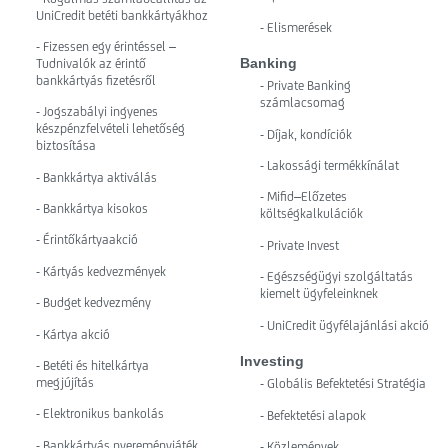
UniCredit betéti bankkártyákhoz
- Elismerések
- Fizessen egy érintéssel –
Banking
Tudnivalók az érintő
bankkártyás fizetésről
- Private Banking
számlacsomag
- Jogszabályi ingyenes
készpénzfelvételi lehetőség
- Díjak, kondíciók
biztosítása
- Lakossági termékkínálat
- Bankkártya aktiválás
- Mifid–Előzetes
- Bankkártya kisokos
költségkalkulációk
- Érintőkártyaakció
- Private Invest
- Kártyás kedvezmények
- Egészségügyi szolgáltatás
kiemelt ügyfeleinknek
- Budget kedvezmény
- UniCredit ügyfélajánlási akció
- Kártya akció
Investing
- Betéti és hitelkártya
megjújítás
- Globális Befektetési Stratégia
- Elektronikus bankolás
- Befektetési alapok
- Bankkártyás nyereményjáték
- Közlemények