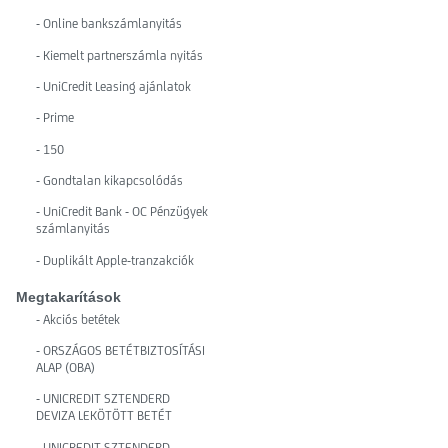
- Online bankszámlanyitás
- Kiemelt partnerszámla nyitás
- UniCredit Leasing ajánlatok
- Prime
- 150
- Gondtalan kikapcsolódás
- UniCredit Bank - OC Pénzügyek
számlanyitás
- Duplikált Apple-tranzakciók
Megtakarítások
- Akciós betétek
- ORSZÁGOS BETÉTBIZTOSÍTÁSI
ALAP (OBA)
- UNICREDIT SZTENDERD
DEVIZA LEKÖTÖTT BETÉT
- UNICREDIT SZTENDERD