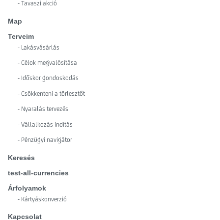
- Tavaszi akció
Map
Terveim
- Lakásvásárlás
- Célok megvalósítása
- Időskor gondoskodás
- Csökkenteni a törlesztőt
- Nyaralás tervezés
- Vállalkozás indítás
- Pénzügyi navigátor
Keresés
test-all-currencies
Árfolyamok
- Kártyáskonverzió
Kapcsolat