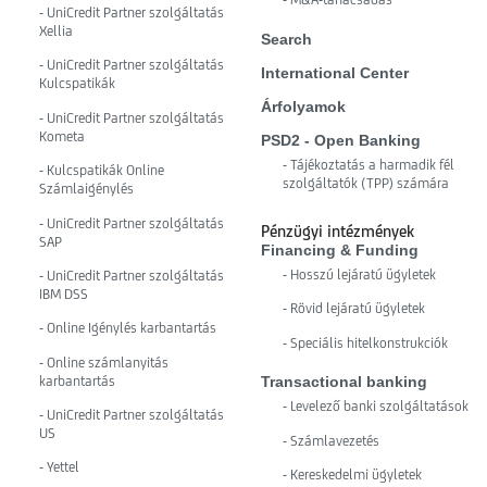
- UniCredit Partner szolgáltatás
Xellia
Search
- UniCredit Partner szolgáltatás
International Center
Kulcspatikák
Árfolyamok
- UniCredit Partner szolgáltatás
Kometa
PSD2 - Open Banking
- Tájékoztatás a harmadik fél
- Kulcspatikák Online
szolgáltatók (TPP) számára
Számlaigénylés
- UniCredit Partner szolgáltatás
Pénzügyi intézmények
SAP
Financing & Funding
- Hosszú lejáratú ügyletek
- UniCredit Partner szolgáltatás
IBM DSS
- Rövid lejáratú ügyletek
- Online Igénylés karbantartás
- Speciális hitelkonstrukciók
- Online számlanyitás
karbantartás
Transactional banking
- Levelező banki szolgáltatások
- UniCredit Partner szolgáltatás
US
- Számlavezetés
- Yettel
- Kereskedelmi ügyletek