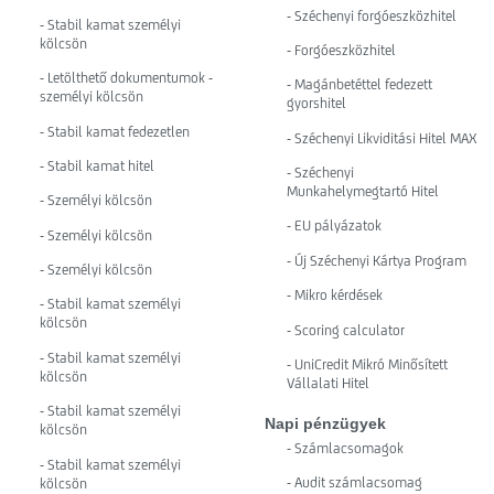
- Széchenyi forgóeszközhitel
- Stabil kamat személyi
kölcsön
- Forgóeszközhitel
- Letölthető dokumentumok -
- Magánbetéttel fedezett
személyi kölcsön
gyorshitel
- Stabil kamat fedezetlen
- Széchenyi Likviditási Hitel MAX
- Stabil kamat hitel
- Széchenyi
Munkahelymegtartó Hitel
- Személyi kölcsön
- EU pályázatok
- Személyi kölcsön
- Új Széchenyi Kártya Program
- Személyi kölcsön
- Mikro kérdések
- Stabil kamat személyi
kölcsön
- Scoring calculator
- Stabil kamat személyi
- UniCredit Mikró Minősített
kölcsön
Vállalati Hitel
- Stabil kamat személyi
Napi pénzügyek
kölcsön
- Számlacsomagok
- Stabil kamat személyi
- Audit számlacsomag
kölcsön