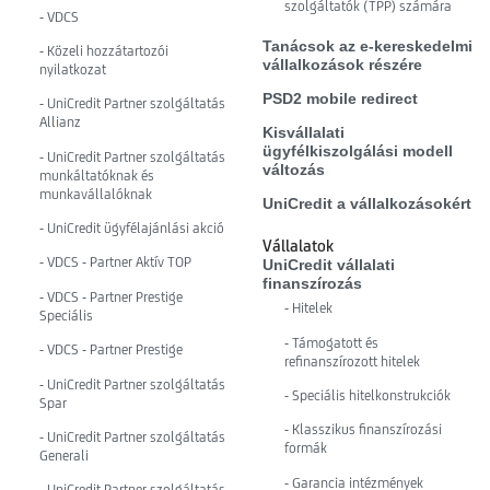
szolgáltatók (TPP) számára
- VDCS
Tanácsok az e-kereskedelmi
- Közeli hozzátartozói
vállalkozások részére
nyilatkozat
PSD2 mobile redirect
- UniCredit Partner szolgáltatás
Allianz
Kisvállalati
ügyfélkiszolgálási modell
- UniCredit Partner szolgáltatás
változás
munkáltatóknak és
munkavállalóknak
UniCredit a vállalkozásokért
- UniCredit ügyfélajánlási akció
Vállalatok
- VDCS - Partner Aktív TOP
UniCredit vállalati
finanszírozás
- VDCS - Partner Prestige
- Hitelek
Speciális
- Támogatott és
- VDCS - Partner Prestige
refinanszírozott hitelek
- UniCredit Partner szolgáltatás
- Speciális hitelkonstrukciók
Spar
- Klasszikus finanszírozási
- UniCredit Partner szolgáltatás
formák
Generali
- Garancia intézmények
- UniCredit Partner szolgáltatás