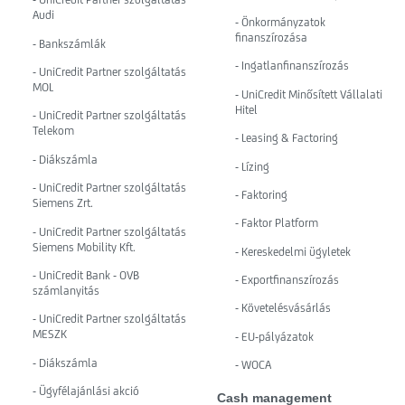
Audi
- Önkormányzatok
finanszírozása
- Bankszámlák
- Ingatlanfinanszírozás
- UniCredit Partner szolgáltatás
MOL
- UniCredit Minősített Vállalati
Hitel
- UniCredit Partner szolgáltatás
Telekom
- Leasing & Factoring
- Diákszámla
- Lízing
- UniCredit Partner szolgáltatás
- Faktoring
Siemens Zrt.
- Faktor Platform
- UniCredit Partner szolgáltatás
Siemens Mobility Kft.
- Kereskedelmi ügyletek
- UniCredit Bank - OVB
- Exportfinanszírozás
számlanyitás
- Követelésvásárlás
- UniCredit Partner szolgáltatás
MESZK
- EU-pályázatok
- Diákszámla
- WOCA
- Ügyfélajánlási akció
Cash management