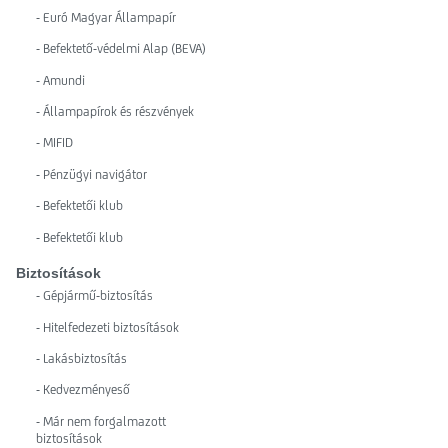
- Euró Magyar Állampapír
- Befektető-védelmi Alap (BEVA)
- Amundi
- Állampapírok és részvények
- MIFID
- Pénzügyi navigátor
- Befektetői klub
- Befektetői klub
Biztosítások
- Gépjármű-biztosítás
- Hitelfedezeti biztosítások
- Lakásbiztosítás
- Kedvezményeső
- Már nem forgalmazott
biztosítások