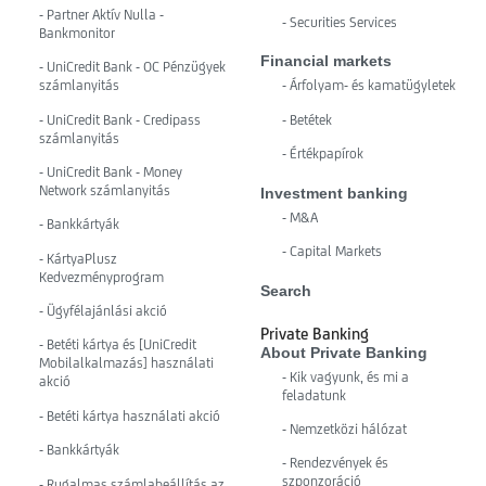
- Partner Aktív Nulla -
- Securities Services
Bankmonitor
Financial markets
- UniCredit Bank - OC Pénzügyek
számlanyitás
- Árfolyam- és kamatügyletek
- UniCredit Bank - Credipass
- Betétek
számlanyitás
- Értékpapírok
- UniCredit Bank - Money
Network számlanyitás
Investment banking
- M&A
- Bankkártyák
- Capital Markets
- KártyaPlusz
Kedvezményprogram
Search
- Ügyfélajánlási akció
Private Banking
- Betéti kártya és [UniCredit
About Private Banking
Mobilalkalmazás] használati
- Kik vagyunk, és mi a
akció
feladatunk
- Betéti kártya használati akció
- Nemzetközi hálózat
- Bankkártyák
- Rendezvények és
szponzoráció
- Rugalmas számlabeállítás az