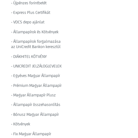
- Újpénzes forintbetét
- Express Plus Certifikát
- VDCS depo ajánlat
- Állampapírok és Kötvények
- Állampapírok forgalmazása
az UniCredit Bankon keresztül
- DIÁKHITEL KÖTVÉNY
- UNICREDIT JELZÁLOGLEVELEK
- Egyéves Magyar Állampapír
- Prémium Magyar Állampapír
- Magyar Állampapír Plusz
- Állampapír összehasonlítás
- Bónusz Magyar Állampapír
- Kötvények
- Fix Magyar Állampapír