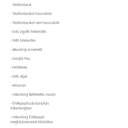
- Telefonbank
- Telefonbankot használók
- Telefonbankot nem használók
- Erős ügyfél hitelesítés
- SMS hitelesítés
- eBanking-ismertető
- Google Pay
- Feltételek
- SMS díjak
- eKivonat
- mBanking Befektetés modul
- Értékpapírszámlanyitás
mBankingben
- mBanking Értékpapír
megbízástervezet kiküldése