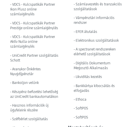
- Számlavezetés és tranzakciós
- VDCS - Kulcspatikák Partner
szolgáltatások
Ikon Plusz online
számlaigénylés
- Vámpénztári információs
rendszer
- VDCS - Kulcspatikák Partner
Prestige online számlaigénylés
- EFER átutalás
- VDCS - Kulcspatikák Partner
- Elektronikus szolgáltatások
Aktív Nulla online
számlaigénylés
- A spectranet rendszereken
elérhető szolgáltatások
- UniCredit Partner szolgáltatás
Schott
- Digitális Dokumentum
Megosztó Alkalmazás
- Aranykor Önkéntes
Nyugdíjpénztár
- Likviditás kezelés
- Bankoljon velünk
- Bankkártya kibocsátás és
elfogadás
- Készpénz-befizetési lehetőség
az UniCredit bankautomatákon
- Ethoca
- Hasznos információk új
- SoftPOS
ügyfeleink részére
- SoftPOS
- Széfbérlet szolgáltatás