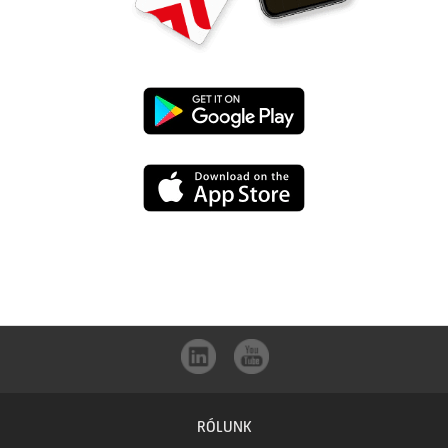
hogy amint teheti, csökkentse le a kártyalimiteket 1 Ft-ra.
A tájékoztatás nem teljes körű,
a részleteket megtalálja a
Betéti
UniCredit
bankkártyákra vonatkozó Kondíciós listában
és a
Kondíciós lista hitelkártya-
birtokos lakossági ügyfelek részére
dokumentumban.
A THM meghatározása az aktuális feltételek, illetve a vonatkozó, hatályos
mBanking
jogszabályok figyelembevételével történt, és a feltételek változása esetén a
UniCredit
mértéke módosulhat. Változó kamatozású kölcsönök esetében a THM értéke
nem tükrözi a kölcsön kamatkockázatát.
letöltése
mBanking
a
letöltése
Google
az
Play-
App
ből
RÓLUNK
Store-