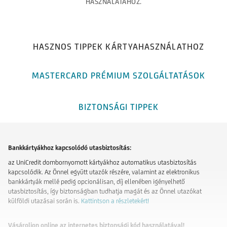
HASZNÁLATÁHOZ.
HASZNOS TIPPEK KÁRTYAHASZNÁLATHOZ
MASTERCARD PRÉMIUM SZOLGÁLTATÁSOK
BIZTONSÁGI TIPPEK
Bankkártyákhoz kapcsolódó utasbiztosítás:
az UniCredit dombornyomott kártyákhoz automatikus utasbiztosítás
kapcsolódik. Az Önnel együtt utazók részére, valamint az elektronikus
bankkártyák mellé pedig opcionálisan, díj ellenében igényelhető
utasbiztosítás, így biztonságban tudhatja magát és az Önnel utazókat
külföldi utazásai során is.
Kattintson a részletekért!
Vásároljon online az internetes biztonsági kód használatával!