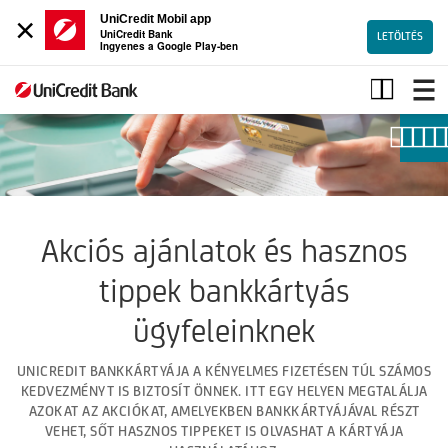
×
UniCredit Mobil app
UniCredit Bank
LETÖLTÉS
Ingyenes a Google Play-ben
Kártyás
kedvezmények
Akciós ajánlatok és hasznos
tippek bankkártyás
ügyfeleinknek
UNICREDIT BANKKÁRTYÁJA A KÉNYELMES FIZETÉSEN TÚL SZÁMOS
KEDVEZMÉNYT IS BIZTOSÍT ÖNNEK. ITT EGY HELYEN MEGTALÁLJA
AZOKAT AZ AKCIÓKAT, AMELYEKBEN BANKKÁRTYÁJÁVAL RÉSZT
VEHET, SŐT HASZNOS TIPPEKET IS OLVASHAT A KÁRTYÁJA