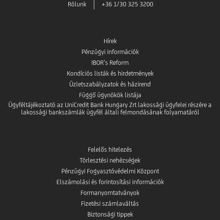
Rólunk
+36 1/30 325 3200
ból
Hírek
Pénzügyi információk
IBOR’s Reform
Kondíciós listák és hirdetmények
Üzletszabályzatok és házirend
Függő ügynökök listája
Ügyféltájékoztató az UniCredit Bank Hungary Zrt lakossági ügyfelei részére a
lakossági bankszámlák ügyfél általi felmondásának folyamatáról
Felelős hitelezés
Törlesztési nehézségek
Pénzügyi Fogyasztóvédelmi Központ
Elszámolási és forintosítási információk
Formanyomtatványok
Fizetési számlaváltás
Biztonsági tippek