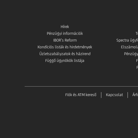
Hírek
Pénzügyi információk
T
IBOR’s Reform
Spectra ügyf
Kondíciós listák és hirdetmények
Elszámolás
Üzletszabályzatok és házirend
Pénzügy
Függő ügynökök listája
Fiók és ATM kereső
Kapcsolat
Ár