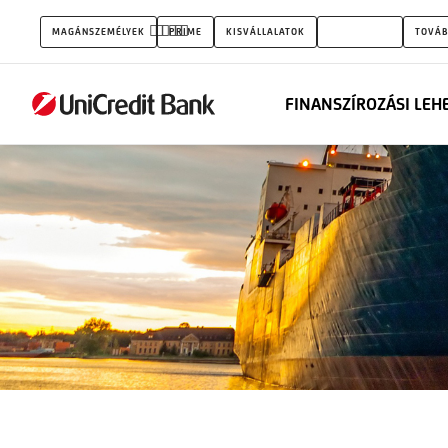
Exportfinanszírozás
MAGÁNSZEMÉLYEK
PRIME
KISVÁLLALATOK
VÁLLALATOK
TOVÁB
FINANSZÍROZÁSI LEH