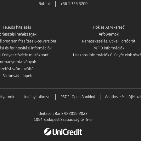
Rólunk
+36 1 325 3200
Felelős hitelezés
Fiók és ATM kereső
örlesztési nehézségek
Árfolyamok
élprogram frissítése 6-os verzióra
Panaszkezelés, Etikai Forródrót
i és forintosítási információk
MiFID információk
i Fogyasztóvédelmi Központ
Hasznos információk új ügyfeleink rész
Formanyomtatványok
Fizetési számlaváltás
Biztonsági tippek
folyamok
Jogi nyilatkozat
PSD2- Open Banking
Adatkezelési tájékoz
UniCredit Bank © 2015-2022
1054 Budapest Szabadság tér 5-6.