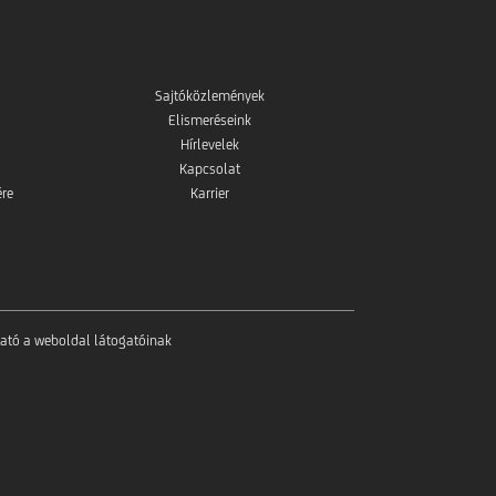
Sajtóközlemények
Elismeréseink
Hírlevelek
Kapcsolat
ére
Karrier
tató a weboldal látogatóinak