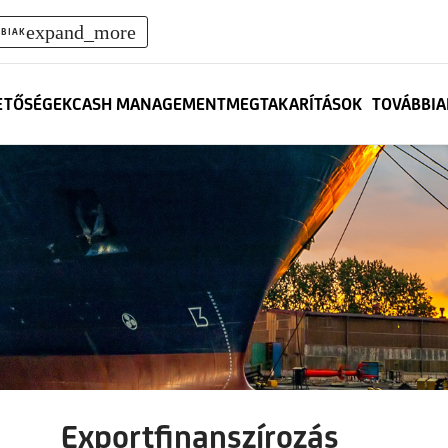
expand_more
BIAK
ETŐSÉGEK
CASH MANAGEMENT
MEGTAKARÍTÁSOK
TOVÁBBIA
Exportfinanszírozás