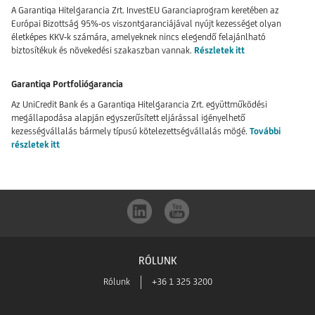
A Garantiqa Hitelgarancia Zrt. InvestEU Garanciaprogram keretében az
Európai Bizottság 95%-os viszontgaranciájával nyújt kezességet olyan
életképes KKV-k számára, amelyeknek nincs elegendő felajánlható
biztosítékuk és növekedési szakaszban vannak.
Részletek itt
Garantiqa Portfoliógarancia
Az UniCredit Bank és a Garantiqa Hitelgarancia Zrt. együttműködési
megállapodása alapján egyszerűsített eljárással igényelhető
kezességvállalás bármely típusú kötelezettségvállalás mögé.
További
részletek itt
RÓLUNK
Rólunk
+36 1 325 3200