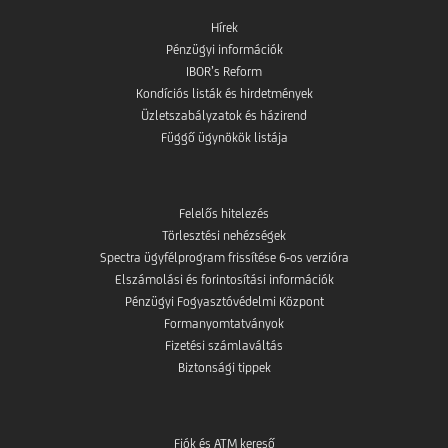
Hírek
Pénzügyi információk
IBOR’s Reform
Kondíciós listák és hirdetmények
Üzletszabályzatok és házirend
Függő ügynökök listája
Felelős hitelezés
Törlesztési nehézségek
Spectra ügyfélprogram frissítése 6-os verzióra
Elszámolási és forintosítási információk
Pénzügyi Fogyasztóvédelmi Központ
Formanyomtatványok
Fizetési számlaváltás
Biztonsági tippek
Fiók és ATM kereső