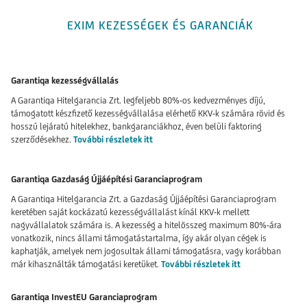
EXIM KEZESSÉGEK ÉS GARANCIÁK
Garantiqa kezességvállalás
A Garantiqa Hitelgarancia Zrt. legfeljebb 80%-os kedvezményes díjú,
támogatott készfizető kezességvállalása elérhető KKV-k számára rövid és
hosszú lejáratú hitelekhez, bankgaranciákhoz, éven belüli faktoring
szerződésekhez.
További részletek itt
Garantiqa Gazdaság Újjáépítési Garanciaprogram
A Garantiqa Hitelgarancia Zrt. a Gazdaság Újjáépítési Garanciaprogram
keretében saját kockázatú kezességvállalást kínál KKV-k mellett
nagyvállalatok számára is. A kezesség a hitelösszeg maximum 80%-ára
vonatkozik, nincs állami támogatástartalma, így akár olyan cégek is
kaphatják, amelyek nem jogosultak állami támogatásra, vagy korábban
már kihasználták támogatási keretüket.
További részletek itt
Garantiqa InvestEU Garanciaprogram