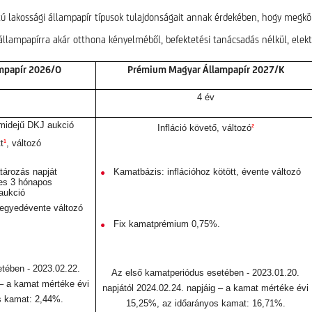
ú lakossági állampapír típusok tulajdonságait annak érdekében, hogy megkön
állampapírra akár otthona kényelméből, befektetési tanácsadás nélkül, elek
mpapír 2026/O
Prémium Magyar Állampapír 2027/K
4 év
amidejű DKJ aukció
2
Infláció követő, változó
1
t
, változó
ározás napját
Kamatbázis: inflációhoz kötött, évente változó
es 3 hónapos
aukció
negyedévente változó
Fix kamatprémium 0,75%.
tében - 2023.02.22.
Az első kamatperiódus esetében - 2023.01.20.
 – a kamat mértéke évi
napjától 2024.02.24. napjáig – a kamat mértéke évi
s kamat: 2,44%.
15,25%, az időarányos kamat: 16,71%.