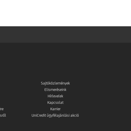
mBanking
a
letöltése
Google
az
Play-
App
ből
Store-
ból
Sajtóközlemények
Elismeréseink
Hírlevelek
Kapcsolat
ére
Karrier
sről
UniCredit ügyfélajánlási akció