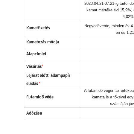
2023.04.21-07.21-ig tartó i
kamat mértéke évi 15,9%, 
4,02%
Negyedévente, minden év 4.2
Kamatfizetés
én és 1.21
Kamatozás módja
Alapcímlet
Vásárlás
3
Lejárat előtti állampapír
eladás
4
A futamidő végén az értékpa
Futamidő vége
kamata is a tőkével együ
számláján jóv
Adózása