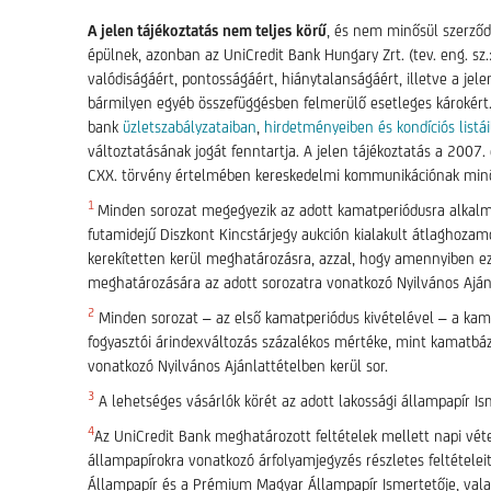
A jelen tájékoztatás nem teljes körű
, és nem minősül szerződé
épülnek, azonban az UniCredit Bank Hungary Zrt. (tev. eng. sz
valódiságáért, pontosságáért, hiánytalanságáért, illetve a je
bármilyen egyéb összefüggésben felmerülő esetleges károkért. 
bank
üzletszabályzataiban
,
hirdetményeiben és kondíciós listá
változtatásának jogát fenntartja. A jelen tájékoztatás a 2007
CXX. törvény értelmében kereskedelmi kommunikációnak minő
1
Minden sorozat megegyezik az adott kamatperiódusra alka
futamidejű Diszkont Kincstárjegy aukción kialakult átlaghozam
kerekítetten kerül meghatározásra, azzal, hogy amennyiben e
meghatározására az adott sorozatra vonatkozó Nyilvános Ajánl
2
Minden sorozat – az első kamatperiódus kivételével – a kama
fogyasztói árindexváltozás százalékos mértéke, mint kamatbá
vonatkozó Nyilvános Ajánlattételben kerül sor.
3
A lehetséges vásárlók körét az adott lakossági állampapír Is
4
Az UniCredit Bank meghatározott feltételek mellett napi vét
állampapírokra vonatkozó árfolyamjegyzés részletes feltételei
Állampapír és a Prémium Magyar Állampapír Ismertetője, valam