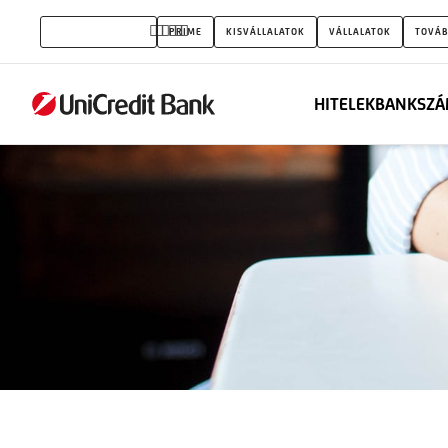
Állampapír
MAGÁNSZEMÉLYEK
PRIME
KISVÁLLALATOK
VÁLLALATOK
TOVÁB
összehasonlítás
HITELEK
BANKSZÁ