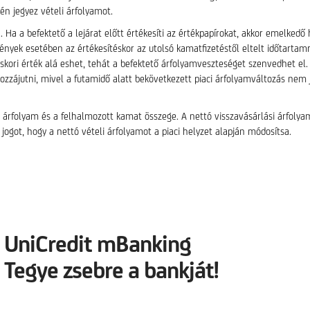
én jegyez vételi árfolyamot.
. Ha a befektető a lejárat előtt értékesíti az értékpapírokat, akkor emelke
tvények esetében az értékesítéskor az utolsó kamatfizetéstől eltelt időtarta
áskori érték alá eshet, tehát a befektető árfolyamveszteséget szenvedhet el
ozzájutni, mivel a futamidő alatt bekövetkezett piaci árfolyamváltozás nem j
ási árfolyam és a felhalmozott kamat összege. A nettó visszavásárlási árf
got, hogy a nettó vételi árfolyamot a piaci helyzet alapján módosítsa.
UniCredit mBanking
Tegye zsebre a bankját!