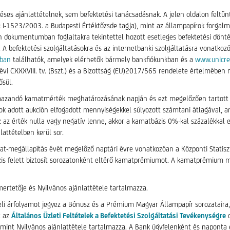
ses ajánlattételnek, sem befektetési tanácsadásnak. A jelen oldalon feltünt
.: I-1523/2003. a Budapesti Értéktőzsde tagja), mint az állampapírok forgalm
len dokumentumban foglaltakra tekintettel hozott esetleges befektetési dönt
A befektetési szolgáltatásokra és az internetbanki szolgáltatásra vonatkozó 
iban
találhatók, amelyek elérhetők bármely bankfiókunkban és a
www.unicre
. évi CXXXVIII. tv. (Bszt.) és a Bizottság (EU)2017/565 rendelete értelmében
sül.
lmazandó kamatmérték meghatározásának napján és ezt megelőzően tartott
ok adott aukción elfogadott mennyiségekkel súlyozott számtani átlagával, am
z az érték nulla vagy negatív lenne, akkor a kamatbázis 0%-kal százalékk
attételben kerül sor.
t-megállapítás évét megelőző naptári évre vonatkozóan a Központi Statiszti
zis felett biztosít sorozatonként eltérő kamatprémiumot. A kamatprémium 
mertetője és Nyilvános ajánlattétele tartalmazza.
eli árfolyamot jegyez a Bónusz és a Prémium Magyar Állampapír sorozataira, 
t az
Általános Üzleti Feltételek a Befektetési Szolgáltatási Tevékenységre
c
int Nyilvános ajánlattétele tartalmazza. A Bank ügyfelenként és naponta e