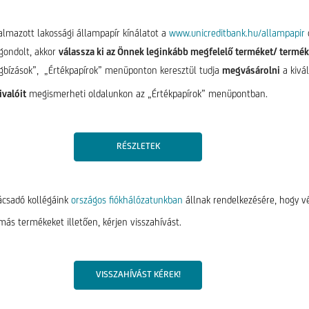
almazott lakossági állampapír kínálatot a
www.unicreditbank.hu/allampapir
gondolt, akkor
válassza ki az Önnek leginkább megfelelő terméket/ termé
bízások”, „Értékpapírok” menüponton keresztül tudja
megvásárolni
a kivál
ivalóit
megismerheti oldalunkon az „Értékpapírok” menüpontban.
RÉSZLETEK
csadó kollégáink
országos fiókhálózatunkban
állnak rendelkezésére, hogy v
ás termékeket illetően, kérjen visszahívást.
VISSZAHÍVÁST KÉREK!