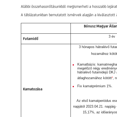
Alábbi összehasonlításunkból megismerheti a hosszabb lejárat
A táblázatunkban bemutatott ismérvek alapján a kiválasztott 
Bónusz Magyar Álla
3 év
Futamidő
3 hónapos hátralévő fut
hozamához kötöt
Kamatbázis: kamatmeghat
megelőző négy eredmény
hátralévő futamidejű DKJ 
1
átlaghozamához kötött
, 
Fix kamatprémium 1%.
Kamatozása
Az első kamatperiódus ese
napjától 2023.04.21. napjáig
15,17%, az időarányo