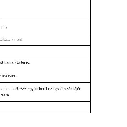
ente.
rlása történt.
tt kamat) történik.
lehetséges.
ata is a tőkével együtt kerül az ügyfél számláján
írásra.