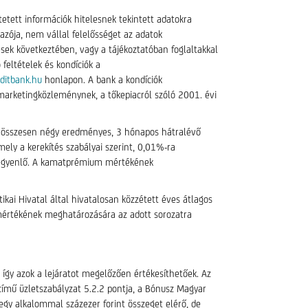
etett információk hitelesnek tekintett adatokra
azója, nem vállal felelősséget az adatok
ések következtében, vagy a tájékoztatóban foglaltakkal
feltételek és kondíciók a
ditbank.hu
honlapon. A bank a kondíciók
 marketingközleménynek, a tőkepiacról szóló 2001. évi
 összesen négy eredményes, 3 hónapos hátralévő
ely a kerekítés szabályai szerint, 0,01%-ra
al egyenlő. A kamatprémium mértékének
kai Hivatal által hivatalosan közzétett éves átlagos
mértékének meghatározására az adott sorozatra
így azok a lejáratot megelőzően értékesíthetőek. Az
ímű üzletszabályzat 5.2.2 pontja, a Bónusz Magyar
gy alkalommal százezer forint összeget elérő, de