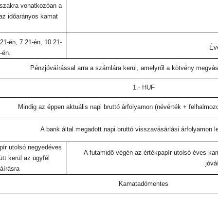
dőszakra vonatkozóan a
az időarányos kamat
1-én, 7.21-én, 10.21-
Év
-én.
Pénzjóváírással arra a számlára kerül, amelyről a kötvény megvásá
1.- HUF
Mindig az éppen aktuális napi bruttó árfolyamon (névérték + felhalmozo
A bank által megadott napi bruttó visszavásárlási árfolyamon 
pír utolsó negyedéves
A futamidő végén az értékpapír utolsó éves kam
tt kerül az ügyfél
jóvá
áírásra
Kamatadómentes