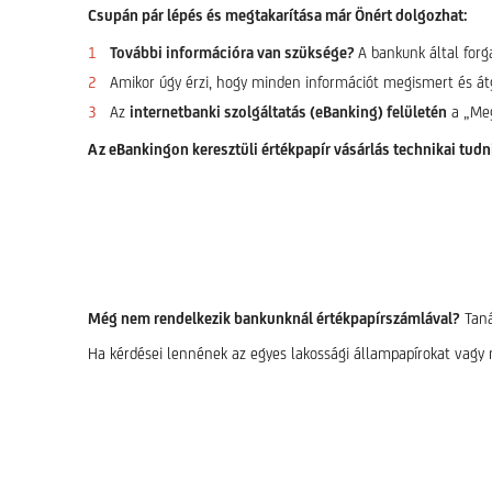
Csupán pár lépés és megtakarítása már Önért dolgozhat:
További információra van szüksége?
A bankunk által forg
Amikor úgy érzi, hogy minden információt megismert és át
Az
internetbanki szolgáltatás (eBanking) felületén
a „Meg
Az eBankingon keresztüli értékpapír vásárlás technikai tudn
Még nem rendelkezik bankunknál értékpapírszámlával?
Taná
Ha kérdései lennének az egyes lakossági állampapírokat vagy m