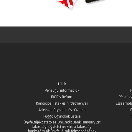
Hírek
Pénzügyi információk
T
IBOR’s Reform
Pénzügy
Kondíciós listák és hirdetmények
Elszámolás
Üzletszabályzatok és házirend
Függő ügynökök listája
Ügyféltájékoztató az UniCredit Bank Hungary Zrt
lakossági ügyfelei részére a lakossági
bankszámlák ügyfél általi felmondásának