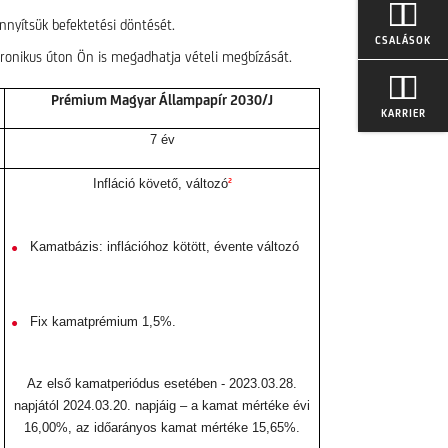
nyítsük befektetési döntését.
CSALÁSOK
tronikus úton Ön is megadhatja vételi megbízását.
Prémium Magyar Állampapír 2030/J
KARRIER
7 év
2
Infláció követő, változó
Kamatbázis: inflációhoz kötött, évente változó
Fix kamatprémium 1,5%.
Az első kamatperiódus esetében - 2023.03.28.
napjától 2024.03.20. napjáig – a kamat mértéke évi
16,00%, az időarányos kamat mértéke 15,65%.