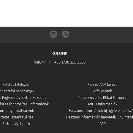
RÓLUNK
Rólunk
+36 1/30 325 3200
Felelős hitelezés
Fiók és ATM kereső
örlesztési nehézségek
Árfolyamok
i Fogyasztóvédelmi Központ
Panaszkezelés, Etikai Forródrót
i és forintosítási információk
MiFID információk
Formanyomtatványok
Hasznos információk új ügyfeleink rész
Fizetési számlaváltás
Hasznos információk hagyatéki ügyintézé
Biztonsági tippek
PAD