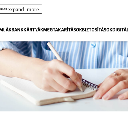
expand_more
BIAK
MLÁK
BANKKÁRTYÁK
MEGTAKARÍTÁSOK
BIZTOSÍTÁSOK
DIGITÁ