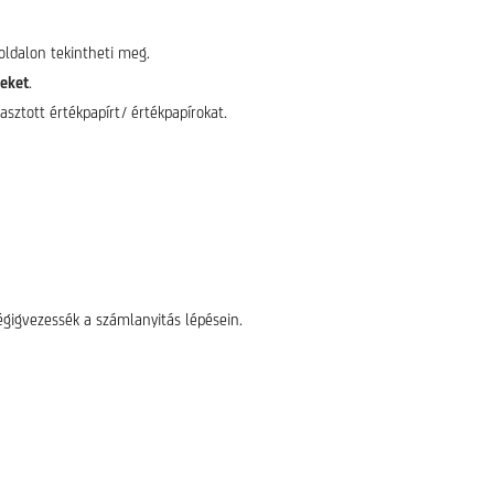
oldalon tekintheti meg.
keket
.
asztott értékpapírt/ értékpapírokat.
égigvezessék a számlanyitás lépésein.