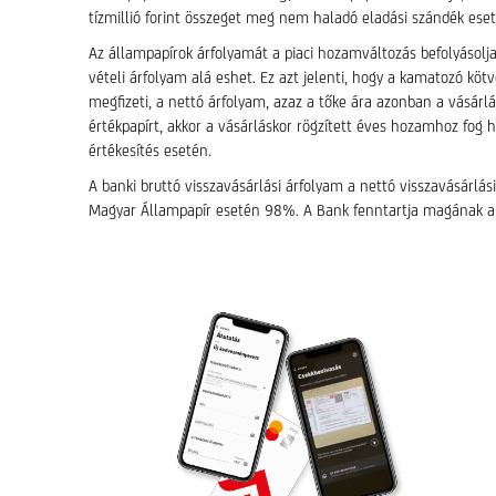
tízmillió forint összeget meg nem haladó eladási szándék eset
Az állampapírok árfolyamát a piaci hozamváltozás befolyásolja
vételi árfolyam alá eshet. Ez azt jelenti, hogy a kamatozó kö
megfizeti, a nettó árfolyam, azaz a tőke ára azonban a vásárl
értékpapírt, akkor a vásárláskor rögzített éves hozamhoz fog h
értékesítés esetén.
A banki bruttó visszavásárlási árfolyam a nettó visszavásárl
Magyar Állampapír esetén 98%. A Bank fenntartja magának a jo