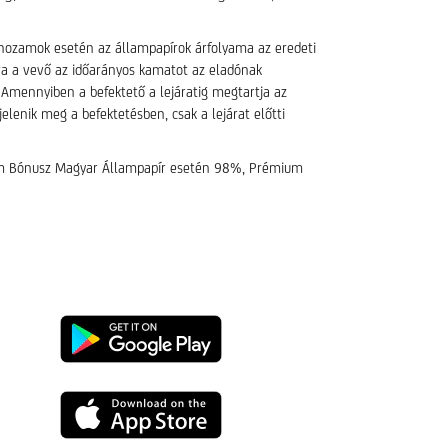
dő hozamok esetén az állampapírok árfolyama az eredeti
mra a vevő az időarányos kamatot az eladónak
. Amennyiben a befektető a lejáratig megtartja az
elenik meg a befektetésben, csak a lejárat előtti
olyam Bónusz Magyar Állampapír esetén 98%, Prémium
UniCredit
mBanking
UniCredit
letöltése