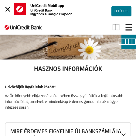
×
UniCredit Mobil app
UniCredit Bank
LETÖLTÉS
Ingyenes a Google Play-ben
Hasznos
információk
új
ügyfeleink
részére
HASZNOS INFORMÁCIÓK
Üdvözöljük ügyfeleink között!
Az Ön könnyebb eligazodása érdekében összegyűjtöttük a legfontosabb
információkat, amelyekre mindenképp érdemes gondolnia pénzügyei
intézése során.
MIRE ÉRDEMES FIGYELNIE ÚJ BANKSZÁMLÁJA