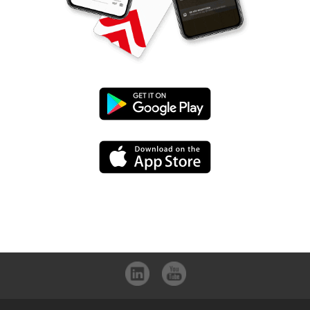
UniCredit
mBanking
UniCredit
letöltése
mBanking
a
letöltése
Google
az
Play-
App