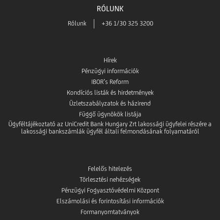
ből
RÓLUNK
Store-
Rólunk
+36 1/30 325 3200
ból
Hírek
Pénzügyi információk
IBOR’s Reform
Kondíciós listák és hirdetmények
Üzletszabályzatok és házirend
Függő ügynökök listája
Ügyféltájékoztató az UniCredit Bank Hungary Zrt lakossági ügyfelei részére a
lakossági bankszámlák ügyfél általi felmondásának folyamatáról
Felelős hitelezés
Törlesztési nehézségek
Pénzügyi Fogyasztóvédelmi Központ
Elszámolási és forintosítási információk
Formanyomtatványok