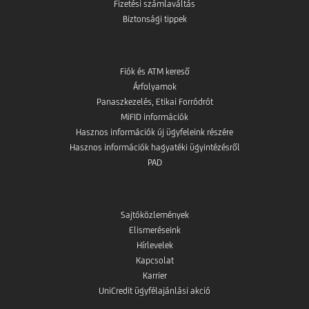
Fizetési számlaváltás
Biztonsági tippek
Fiók és ATM kereső
Árfolyamok
Panaszkezelés, Etikai Forródrót
MiFID információk
Hasznos információk új ügyfeleink részére
Hasznos információk hagyatéki ügyintézésről
PAD
Sajtóközlemények
Elismeréseink
Hírlevelek
Kapcsolat
Karrier
UniCredit ügyfélajánlási akció