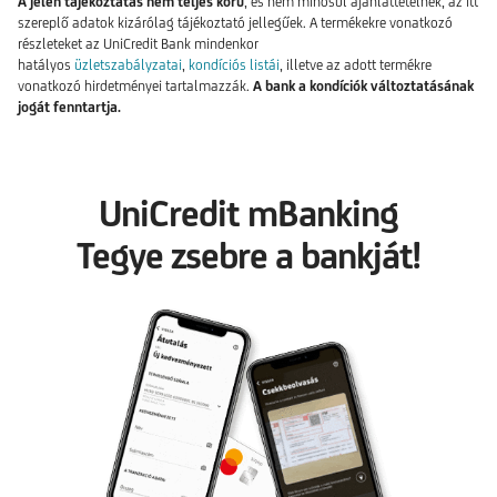
A jelen tájékoztatás nem teljes körű
, és nem minősül ajánlattételnek, az itt
szereplő adatok kizárólag tájékoztató jellegűek. A termékekre vonatkozó
részleteket az UniCredit Bank mindenkor
hatályos
üzletszabályzatai
,
kondíciós listái
, illetve az adott termékre
vonatkozó hirdetményei tartalmazzák.
A bank a kondíciók változtatásának
jogát fenntartja.
UniCredit mBanking
Tegye zsebre a bankját!