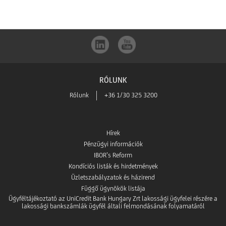
letöltése
Google
az
Play-
App
ből
RÓLUNK
Store-
Rólunk
+36 1/30 325 3200
ból
Hírek
Pénzügyi információk
IBOR’s Reform
Kondíciós listák és hirdetmények
Üzletszabályzatok és házirend
Függő ügynökök listája
Ügyféltájékoztató az UniCredit Bank Hungary Zrt lakossági ügyfelei részére a
lakossági bankszámlák ügyfél általi felmondásának folyamatáról