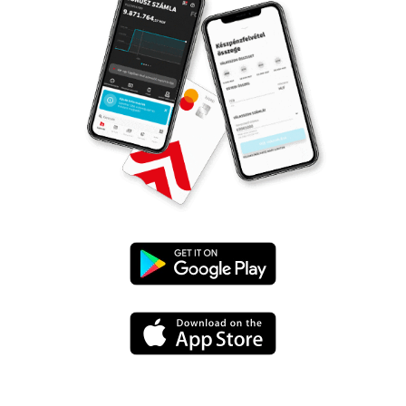
UniCredit
mBanking
UniCredit
letöltése
mBanking
a