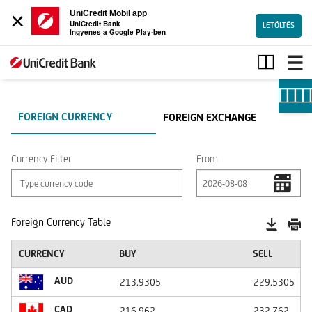
×
UniCredit Mobil app
UniCredit Bank
LETÖLTÉS
Ingyenes a Google Play-ben
test-
all-
currencies
FOREIGN CURRENCY
FOREIGN EXCHANGE
Currency Filter
From
Foreign Currency Table
CURRENCY
BUY
SELL
AUD
213.9305
229.5305
CAD
216.962
232.762