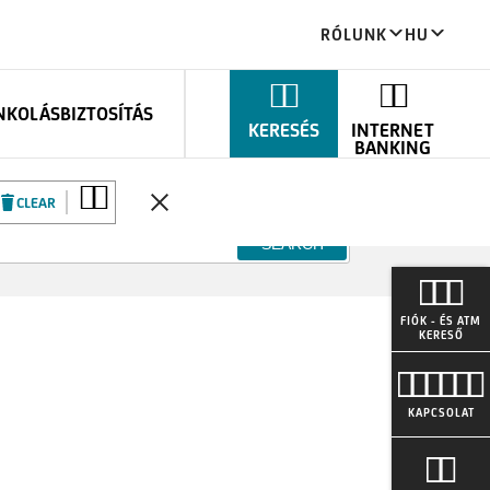
RÓLUNK
HU
ANKOLÁS
BIZTOSÍTÁS
KERESÉS
INTERNET
BANKING
CLEAR
FIÓK - ÉS ATM
KERESŐ
KAPCSOLAT