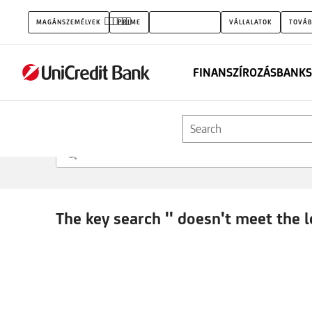
Search
MAGÁNSZEMÉLYEK
PRIME
KISVÁLLALATOK
VÁLLALATOK
TOVÁB
FINANSZÍROZÁS
BANKS
Search
The key search '' doesn't meet the 