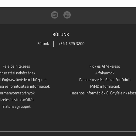
RÓLUNK
Rólunk
+36 1 325 3200
Felelős hitelezés
Fiók és ATM kereső
örlesztési nehézségek
Árfolyamok
i Fogyasztóvédelmi Központ
Panaszkezelés, Etikai Forródrót
i és forintosítási információk
MiFID információk
Formanyomtatványok
Hasznos információk új ügyfeleink rész
Fizetési számlaváltás
Biztonsági tippek