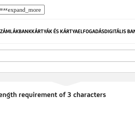
expand_more
BIAK
ZÁMLÁK
BANKKÁRTYÁK ÉS KÁRTYAELFOGADÁS
DIGITÁLIS B
length requirement of 3 characters