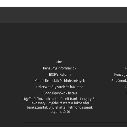
Hírek
Pénzügyi információk
T
IBOR’s Reform
Pénzügy
Kondíciós listák és hirdetmények
Elszámolás
Üzletszabályzatok és házirend
Függő ügynökök listája
Ügyféltájékoztató az UniCredit Bank Hungary Zrt
lakossági ügyfelei részére a lakossági
bankszámlák ügyfél általi felmondásának
folyamatáról