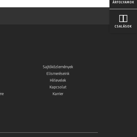
ÁRFOLYAMOK
CSALÁSOK
Sajtóközlemények
Elismeréseink
Hírlevelek
Kapcsolat
ére
Karrier