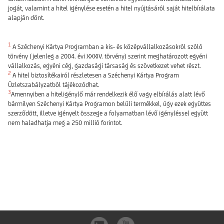
jogát, valamint a hitel igénylése esetén a hitel nyújtásáról saját hitelbírálata
alapján dönt.
1
A Széchenyi Kártya Programban a kis- és középvállalkozásokról szóló
törvény (jelenleg a 2004. évi XXXIV. törvény) szerint meghatározott egyéni
vállalkozás, egyéni cég, gazdasági társaság és szövetkezet vehet részt.
2
A hitel biztosítékairól részletesen a Széchenyi Kártya Program
Üzletszabályzatból tájékozódhat.
3
Amennyiben a hiteligénylő már rendelkezik élő vagy elbírálás alatt lévő
bármilyen Széchenyi Kártya Programon belüli termékkel, úgy ezek együttes
szerződött, illetve igényelt összege a folyamatban lévő igényléssel együtt
nem haladhatja meg a 250 millió forintot.