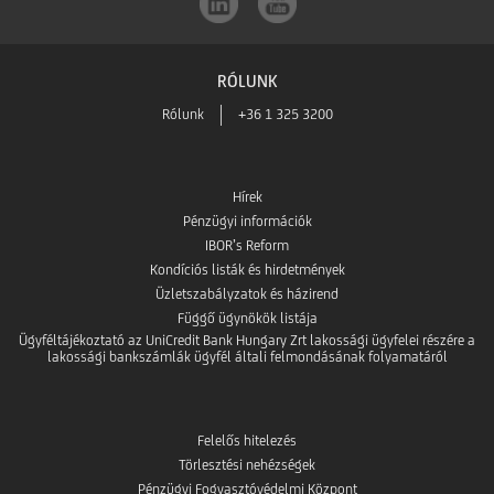
RÓLUNK
Rólunk
+36 1 325 3200
Hírek
Pénzügyi információk
IBOR’s Reform
Kondíciós listák és hirdetmények
Üzletszabályzatok és házirend
Függő ügynökök listája
Ügyféltájékoztató az UniCredit Bank Hungary Zrt lakossági ügyfelei részére a
lakossági bankszámlák ügyfél általi felmondásának folyamatáról
Felelős hitelezés
Törlesztési nehézségek
Pénzügyi Fogyasztóvédelmi Központ