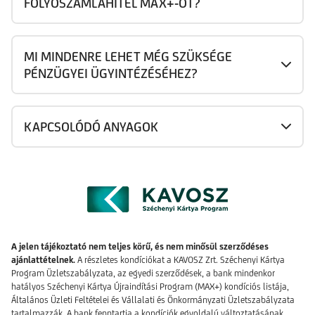
FOLYÓSZÁMLAHITEL MAX+-OT?
MI MINDENRE LEHET MÉG SZÜKSÉGE
PÉNZÜGYEI ÜGYINTÉZÉSÉHEZ?
KAPCSOLÓDÓ ANYAGOK
A jelen tájékoztató nem teljes körű, és nem minősül szerződéses
ajánlattételnek.
A részletes kondíciókat a KAVOSZ Zrt. Széchenyi Kártya
Program Üzletszabályzata, az egyedi szerződések, a bank mindenkor
hatályos
Széchenyi Kártya Újraindítási Program (MAX+) kondíciós listája,
Általános Üzleti Feltételei és Vállalati és Önkormányzati Üzletszabályzata
tartalmazzák. A bank fenntartja a kondíciók egyoldalú változtatásának