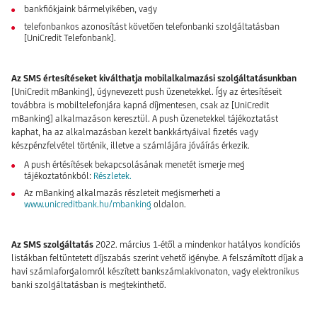
bankfiókjaink bármelyikében, vagy
telefonbankos azonosítást követően telefonbanki szolgáltatásban
[UniCredit Telefonbank].
Az SMS értesítéseket kiválthatja mobilalkalmazási szolgáltatásunkban
[UniCredit mBanking], úgynevezett push üzenetekkel. Így az értesítéseit
továbbra is mobiltelefonjára kapná díjmentesen, csak az [UniCredit
mBanking] alkalmazáson keresztül. A push üzenetekkel tájékoztatást
kaphat, ha az alkalmazásban kezelt bankkártyáival fizetés vagy
készpénzfelvétel történik, illetve a számlájára jóváírás érkezik.
A push értésítések bekapcsolásának menetét ismerje meg
tájékoztatónkból:
Részletek.
Az mBanking alkalmazás részleteit megismerheti a
www.unicreditbank.hu/mbanking
oldalon.
Az SMS szolgáltatás
2022. március 1-étől a mindenkor hatályos kondíciós
listákban feltüntetett díjszabás szerint vehető igénybe. A felszámított díjak a
havi számlaforgalomról készített bankszámlakivonaton, vagy elektronikus
banki szolgáltatásban is megtekinthető.