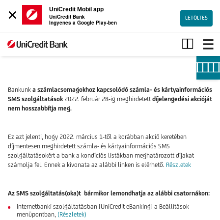
×
UniCredit Mobil app
UniCredit Bank
LETÖLTÉS
Ingyenes a Google Play-ben
SMS
díjak
Bankunk
a számlacsomagokhoz kapcsolódó számla- és kártyainformációs
SMS szolgáltatások
2022. február 28-ig meghirdetett
díjelengedési akcióját
nem hosszabbítja meg.
Ez azt jelenti, hogy 2022. március 1-től a korábban akció keretében
díjmentesen meghirdetett számla- és kártyainformációs SMS
szolgáltatásokért a bank a kondíciós listákban meghatározott díjakat
számolja fel. Ennek a kivonata az alábbi linken is elérhető.
Részletek
Az SMS szolgáltatás(oka)t bármikor lemondhatja az alábbi csatornákon:
internetbanki szolgáltatásban [UniCredit eBanking] a Beállítások
menüpontban,
(Részletek)