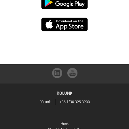
UniCredit
mBanking
UniCredit
letöltése
mBanking
a
letöltése
Google
az
Play-
App
ből
RÓLUNK
Store-
Rólunk
+36 1/30 325 3200
ból
Hírek