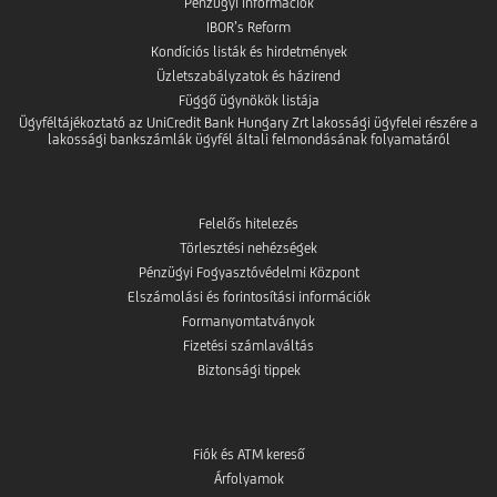
Pénzügyi információk
IBOR’s Reform
Kondíciós listák és hirdetmények
Üzletszabályzatok és házirend
Függő ügynökök listája
Ügyféltájékoztató az UniCredit Bank Hungary Zrt lakossági ügyfelei részére a
lakossági bankszámlák ügyfél általi felmondásának folyamatáról
Felelős hitelezés
Törlesztési nehézségek
Pénzügyi Fogyasztóvédelmi Központ
Elszámolási és forintosítási információk
Formanyomtatványok
Fizetési számlaváltás
Biztonsági tippek
Fiók és ATM kereső
Árfolyamok