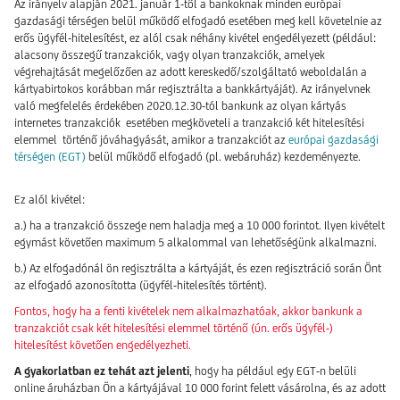
Az irányelv alapján 2021. január 1-től a bankoknak minden európai
gazdasági térségen belül működő elfogadó esetében meg kell követelnie az
erős ügyfél-hitelesítést, ez alól csak néhány kivétel engedélyezett (például:
alacsony összegű tranzakciók, vagy olyan tranzakciók, amelyek
végrehajtását megelőzően az adott kereskedő/szolgáltató weboldalán a
kártyabirtokos korábban már regisztrálta a bankkártyáját). Az irányelvnek
való megfelelés érdekében 2020.12.30-tól bankunk az olyan kártyás
internetes tranzakciók esetében megköveteli a tranzakció két hitelesítési
elemmel történő jóváhagyását, amikor a tranzakciót az
európai gazdasági
térségen (EGT)
belül működő elfogadó (pl. webáruház) kezdeményezte.
Ez alól kivétel:
a.) ha a tranzakció összege nem haladja meg a 10 000 forintot. Ilyen kivételt
egymást követően maximum 5 alkalommal van lehetőségünk alkalmazni.
b.) Az elfogadónál ön regisztrálta a kártyáját, és ezen regisztráció során Önt
az elfogadó azonosította (ügyfél-hitelesítés történt).
Fontos, hogy ha a fenti kivételek nem alkalmazhatóak, akkor bankunk a
tranzakciót csak két hitelesítési elemmel történő (ún. erős ügyfél-)
hitelesítést követően engedélyezheti.
A gyakorlatban ez tehát azt jelenti
, hogy ha például egy EGT-n belüli
online áruházban Ön a kártyájával 10 000 forint felett vásárolna, és az adott