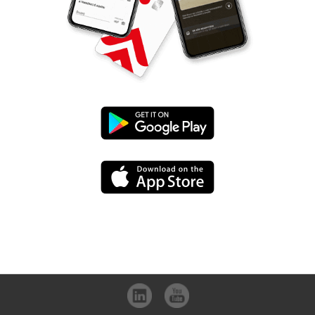
UniCredit
mBanking
UniCredit
letöltése
mBanking
a
letöltése
Google
az
Play-