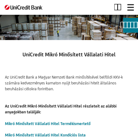
UniCredit
Mikró
Minősített
Vállalati
Hitel
UniCredit Mikró Minősített Vállalati Hitel
Az UniCredit Bank a Magyar Nemzeti Bank minősítésével belföldi KKV-k
számára kedvezményes kamaton nyújt beruházási hitelt általános
beruházási célokra forintban.
Az UniCredit Mikró Minősített Vállalati Hitel részleteit az alábbi
anyagokban találják:
Mikró Minősített Vállalati Hitel Termékismertető
Mikró Minősített Vállalati Hitel Kondíciós lista