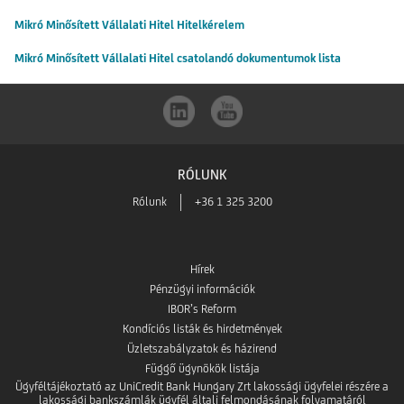
Mikró Minősített Vállalati Hitel Hitelkérelem
Mikró Minősített Vállalati Hitel csatolandó dokumentumok lista
RÓLUNK
Rólunk
+36 1 325 3200
Hírek
Pénzügyi információk
IBOR’s Reform
Kondíciós listák és hirdetmények
Üzletszabályzatok és házirend
Függő ügynökök listája
Ügyféltájékoztató az UniCredit Bank Hungary Zrt lakossági ügyfelei részére a
lakossági bankszámlák ügyfél általi felmondásának folyamatáról