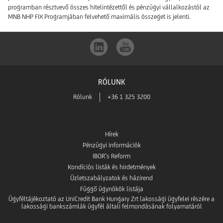
programban résztvevő összes hitelintézettől és pénzügyi vállalkozástól az
MNB NHP FIX Programjában felvehető maximális összeget is jelenti.
RÓLUNK
Rólunk
+36 1 325 3200
Hírek
Pénzügyi információk
IBOR’s Reform
Kondíciós listák és hirdetmények
Üzletszabályzatok és házirend
Függő ügynökök listája
Ügyféltájékoztató az UniCredit Bank Hungary Zrt lakossági ügyfelei részére a
lakossági bankszámlák ügyfél általi felmondásának folyamatáról