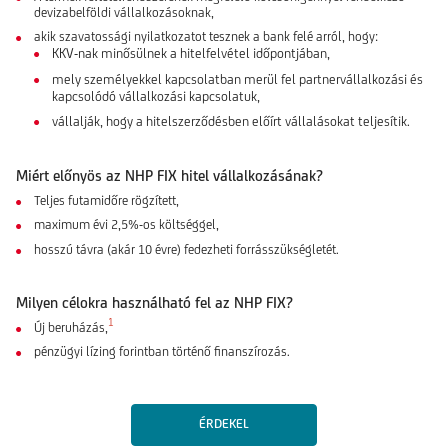
devizabelföldi vállalkozásoknak,
akik szavatossági nyilatkozatot tesznek a bank felé arról, hogy:
KKV-nak minősülnek a hitelfelvétel időpontjában,
mely személyekkel kapcsolatban merül fel partnervállalkozási és
kapcsolódó vállalkozási kapcsolatuk,
vállalják, hogy a hitelszerződésben előírt vállalásokat teljesítik.
Miért előnyös az NHP FIX hitel vállalkozásának?
Teljes futamidőre rögzített,
maximum évi 2,5%-os költséggel,
hosszú távra (akár 10 évre) fedezheti forrásszükségletét.
Milyen célokra használható fel az NHP FIX?
1
Új beruházás,
pénzügyi lízing forintban történő finanszírozás.
ÉRDEKEL