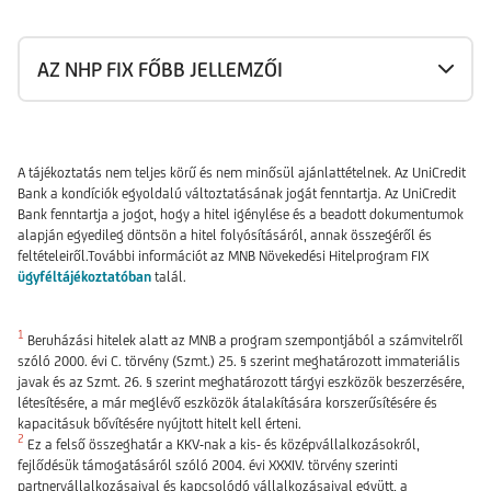
AZ NHP FIX FŐBB JELLEMZŐI
A tájékoztatás nem teljes körű és nem minősül ajánlattételnek. Az UniCredit
Bank a kondíciók egyoldalú változtatásának jogát fenntartja. Az UniCredit
Bank fenntartja a jogot, hogy a hitel igénylése és a beadott dokumentumok
alapján egyedileg döntsön a hitel folyósításáról, annak összegéről és
feltételeiről.További információt az MNB Növekedési Hitelprogram FIX
ügyféltájékoztatóban
talál.
1
Beruházási hitelek alatt az MNB a program szempontjából a számvitelről
szóló 2000. évi C. törvény (Szmt.) 25. § szerint meghatározott immateriális
javak és az Szmt. 26. § szerint meghatározott tárgyi eszközök beszerzésére,
létesítésére, a már meglévő eszközök átalakítására korszerűsítésére és
kapacitásuk bővítésére nyújtott hitelt kell érteni.
2
Ez a felső összeghatár a KKV-nak a kis- és középvállalkozásokról,
fejlődésük támogatásáról szóló 2004. évi XXXIV. törvény szerinti
partnervállalkozásaival és kapcsolódó vállalkozásaival együtt, a