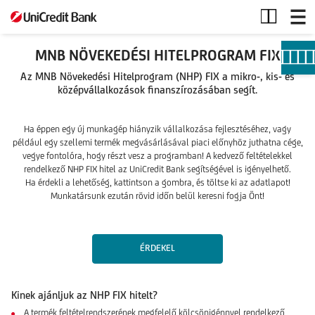
MNB
Növekedési
Hitelprogram
FIX
MNB NÖVEKEDÉSI HITELPROGRAM FIX
Az MNB Növekedési Hitelprogram (NHP) FIX a mikro-, kis- és
középvállalkozások finanszírozásában segít.
Ha éppen egy új munkagép hiányzik vállalkozása fejlesztéséhez, vagy
például egy szellemi termék megvásárlásával piaci előnyhöz juthatna cége,
vegye fontolóra, hogy részt vesz a programban! A kedvező feltételekkel
rendelkező NHP FIX hitel az UniCredit Bank segítségével is igényelhető.
Ha érdekli a lehetőség, kattintson a gombra, és töltse ki az adatlapot!
Munkatársunk ezután rövid időn belül keresni fogja Önt!
ÉRDEKEL
Kinek ajánljuk az NHP FIX hitelt?
A termék feltételrendszerének megfelelő kölcsönigénnyel rendelkező