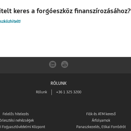
elt keres a forgóeszköz finanszírozásához?
szközhitelt!
RÓLUNK
Rólunk
+36 1 325 3200
Felelős hitelezés
Fiók és ATM kereső
örlesztési nehézségek
Árfolyamok
i Fogyasztóvédelmi Központ
Panaszkezelés, Etikai Forródrót