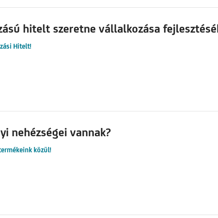
sú hitelt szeretne vállalkozása fejlesztés
ási Hitelt!
yi nehézségei vannak?
termékeink közül!