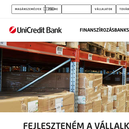
Fejleszteném
MAGÁNSZEMÉLYEK
PRIME
KISVÁLLALATOK
VÁLLALATOK
TOVÁB
vállalkozásomat
FINANSZÍROZÁS
BANKS
FEJLESZTENÉM A VÁLLAL