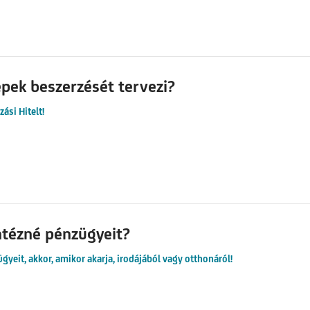
pek beszerzését tervezi?
ási Hitelt!
ntézné pénzügyeit?
gyeit, akkor, amikor akarja, irodájából vagy otthonáról!