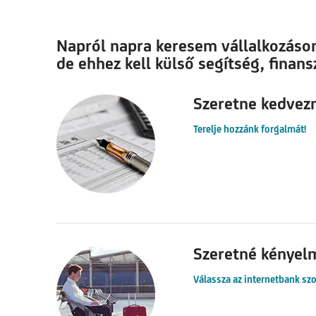
Napról napra keresem vállalkozásom 
de ehhez kell külső segítség, finansz
Szeretne kedvez
Terelje hozzánk forgalmát!
Szeretné kényelm
Válassza az internetbank szo