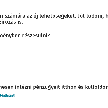
számára az új lehetőségeket. Jól tudom, ho
írozás is.
ményben részesülni?
esen intézni pénzügyeit itthon és külföldön
lgáltatást!