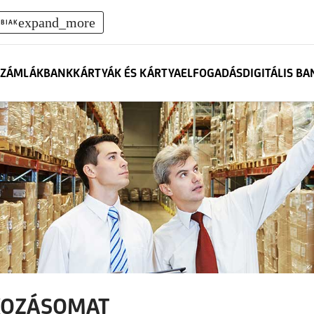
expand_more
BIAK
ZÁMLÁK
BANKKÁRTYÁK ÉS KÁRTYAELFOGADÁS
DIGITÁLIS B
KOZÁSOMAT