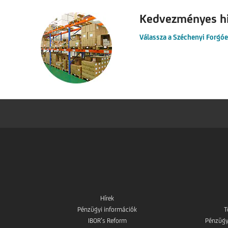
Kedvezményes hit
Válassza a Széchenyi Forgóe
Hírek
Pénzügyi információk
T
IBOR’s Reform
Pénzügy