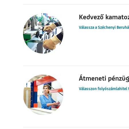
Kedvező kamatozá
Válassza a Széchenyi Beruház
Átmeneti pénzüg
Válasszon folyószámlahitel 