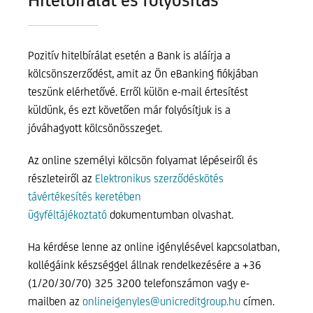
Pozitív hitelbírálat esetén a Bank is aláírja a
kölcsönszerződést, amit az Ön eBanking fiókjában
teszünk elérhetővé. Erről külön e-mail értesítést
küldünk, és ezt követően már folyósítjuk is a
jóváhagyott kölcsönösszeget.
Az online személyi kölcsön folyamat lépéseiről és
részleteiről az
Elektronikus szerződéskötés
távértékesítés keretében
ügyféltájékoztató
dokumentumban olvashat.
Ha kérdése lenne az online igénylésével kapcsolatban,
kollégáink készséggel állnak rendelkezésére a +36
(1/20/30/70) 325 3200 telefonszámon vagy e-
mailben az
onlineigenyles@unicreditgroup.hu
címen.