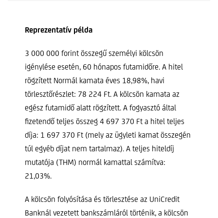
Reprezentatív példa
3 000 000 forint összegű személyi kölcsön
igénylése esetén, 60 hónapos futamidőre. A hitel
rögzített Normál kamata éves 18,98%, havi
törlesztőrészlet: 78 224 Ft. A kölcsön kamata az
egész futamidő alatt rögzített. A fogyasztó által
fizetendő teljes összeg 4 697 370 Ft a hitel teljes
díja: 1 697 370 Ft (mely az ügyleti kamat összegén
túl egyéb díjat nem tartalmaz). A teljes hiteldíj
mutatója (THM) normál kamattal számítva:
21,03%.
A kölcsön folyósítása és törlesztése az UniCredit
Banknál vezetett bankszámláról történik, a kölcsön