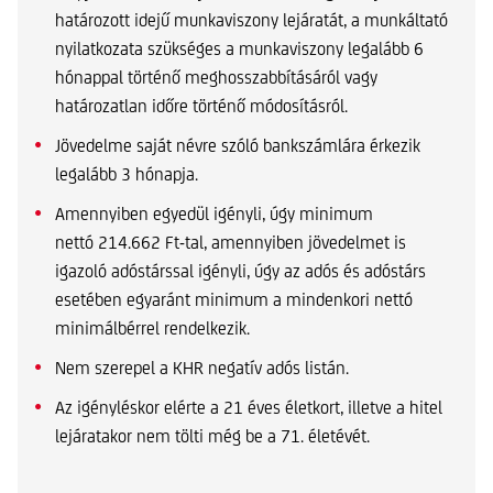
határozott idejű munkaviszony lejáratát, a munkáltató
nyilatkozata szükséges a munkaviszony legalább 6
hónappal történő meghosszabbításáról vagy
határozatlan időre történő módosításról.
Jövedelme saját névre szóló bankszámlára érkezik
legalább 3 hónapja.
Amennyiben egyedül igényli, úgy minimum
nettó 214.662 Ft-tal, amennyiben jövedelmet is
igazoló adóstárssal igényli, úgy az adós és adóstárs
esetében egyaránt minimum a mindenkori nettó
minimálbérrel rendelkezik.
Nem szerepel a KHR negatív adós listán.
Az igényléskor elérte a 21 éves életkort, illetve a hitel
lejáratakor nem tölti még be a 71. életévét.