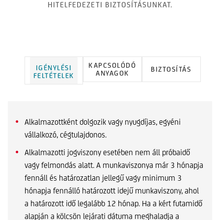
HITELFEDEZETI BIZTOSÍTÁSUNKAT.
KAPCSOLÓDÓ
IGÉNYLÉSI
BIZTOSÍTÁS
ANYAGOK
FELTÉTELEK
Alkalmazottként dolgozik vagy nyugdíjas, egyéni
vállalkozó, cégtulajdonos.
Alkalmazotti jogviszony esetében nem áll próbaidő
vagy felmondás alatt. A munkaviszonya már 3 hónapja
fennáll és határozatlan jellegű vagy minimum 3
hónapja fennálló határozott idejű munkaviszony, ahol
a határozott idő legalább 12 hónap. Ha a kért futamidő
alapján a kölcsön lejárati dátuma meghaladja a