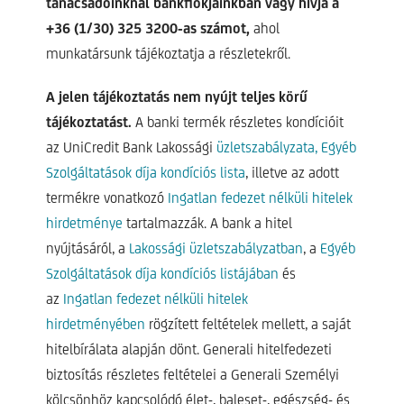
tanácsadóinknál bankfiókjainkban vagy hívja a
+36 (1/30) 325 3200-as számot,
ahol
munkatársunk tájékoztatja a részletekről.
A jelen tájékoztatás nem nyújt teljes körű
tájékoztatást.
A banki termék részletes kondícióit
az UniCredit Bank Lakossági
üzletszabályzata,
Egyéb
Szolgáltatások díja kondíciós lista
, illetve az adott
termékre vonatkozó
Ingatlan fedezet nélküli hitelek
hirdetménye
tartalmazzák. A bank a hitel
nyújtásáról, a
Lakossági üzletszabályzatban
, a
Egyéb
Szolgáltatások díja kondíciós listájában
és
az
Ingatlan fedezet nélküli hitelek
hirdetményében
rögzített feltételek mellett, a saját
hitelbírálata alapján dönt. Generali hitelfedezeti
biztosítás részletes feltételei a Generali Személyi
kölcsönhöz kapcsolódó élet-, baleset-, egészség- és