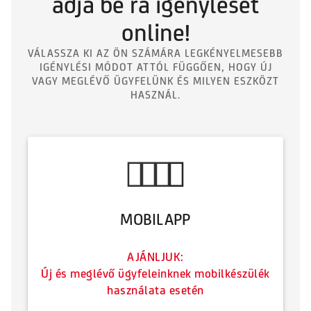
adja be rá igénylését
online!
VÁLASSZA KI AZ ÖN SZÁMÁRA LEGKÉNYELMESEBB
IGÉNYLÉSI MÓDOT ATTÓL FÜGGŐEN, HOGY ÚJ
VAGY MEGLÉVŐ ÜGYFELÜNK ÉS MILYEN ESZKÖZT
HASZNÁL.
MOBILAPP
AJÁNLJUK:
Új és meglévő ügyfeleinknek mobilkészülék
használata esetén