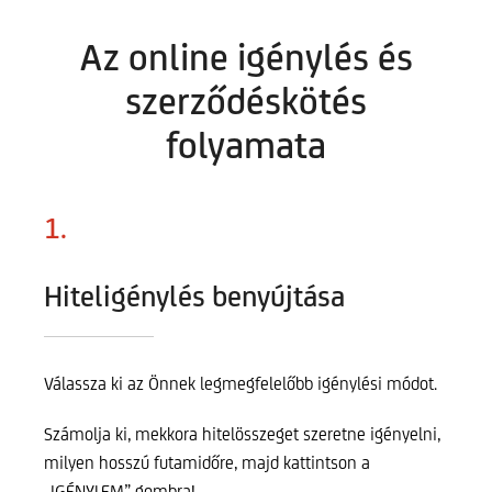
Az online igénylés és
szerződéskötés
folyamata
1.
Hiteligénylés benyújtása
Válassza ki az Önnek legmegfelelőbb igénylési módot.
Számolja ki, mekkora hitelösszeget szeretne igényelni,
milyen hosszú futamidőre, majd kattintson a
„IGÉNYLEM” gombra!