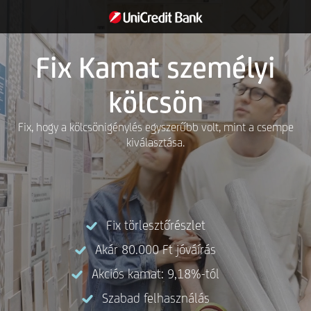
Fix Kamat személyi
kölcsön
Fix, hogy a kölcsönigénylés egyszerűbb volt, mint a csempe
kiválasztása.
Fix törlesztőrészlet
Akár 80.000 Ft jóváírás
Akciós kamat: 9,18%-tól
Szabad felhasználás