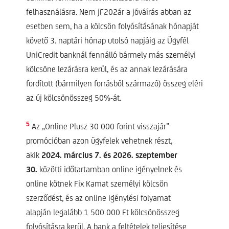
felhasználásra. Nem jF202ár a jóváírás abban az
esetben sem, ha a kölcsön folyósításának hónapját
követő 3. naptári hónap utolsó napjáig az Ügyfél
UniCredit banknál fennálló bármely más személyi
kölcsöne lezárásra kerül, és az annak lezárására
fordított (bármilyen forrásból származó) összeg eléri
az új kölcsönösszeg 50%-át.
5
Az „Online Plusz 30 000 forint visszajár”
promócióban azon ügyfelek vehetnek részt,
akik
2024. március 7. és 2026. szeptember
30.
közötti időtartamban online igényelnek és
online kötnek Fix Kamat személyi kölcsön
szerződést, és az online igénylési folyamat
alapján legalább 1 500 000 Ft kölcsönösszeg
folyósításra kerül. A bank a feltételek teljesítése