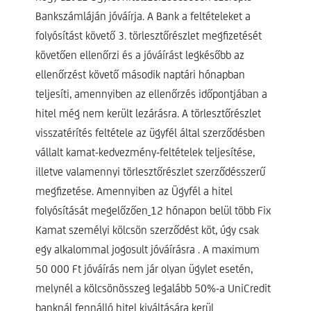
Bankszámláján jóváírja. A Bank a feltételeket a
folyósítást követő 3. törlesztőrészlet megfizetését
követően ellenőrzi és a jóváírást legkésőbb az
ellenőrzést követő második naptári hónapban
teljesíti, amennyiben az ellenőrzés időpontjában a
hitel még nem került lezárásra. A törlesztőrészlet
visszatérítés feltétele az ügyfél által szerződésben
vállalt kamat-kedvezmény-feltételek teljesítése,
illetve valamennyi törlesztőrészlet szerződésszerű
megfizetése. Amennyiben az Ügyfél a hitel
folyósítását megelőzően
12 hónapon belül több Fix
Kamat személyi kölcsön szerződést köt, úgy csak
egy alkalommal jogosult jóváírásra . A maximum
50 000 Ft jóváírás nem jár olyan ügylet esetén,
melynél a kölcsönösszeg
legalább 50%-a
UniCredit
banknál fennálló hitel kiváltására kerül