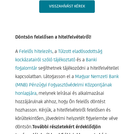
VISSZAHÍVÁST KÉREK
Döntsön felelősen a hitelfelvételről!
A
Felelős hitelezés
, a
Túlzott eladósodottság
kockázatairól szóló tájékoztató
és a
Banki
fogalomtár
segíthetnek tájékozódni a hitelfelvétellel
kapcsolatban. Látogasson el a
Magyar Nemzeti Bank
(MNB) Pénzügyi Fogyasztóvédelmi Központjának
honlapjára
, melynek leírásai és alkalmazásai
hozzájárulnak ahhoz, hogy Ön felelős döntést
hozhasson. Kérjük, a hitelfelvételről felelősen és
körültekintően, jövedelmi helyzetét figyelembe véve
döntsön.
További részletekért érdeklődjön