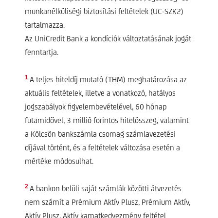
munkanélküliségi biztosítási feltételek (UC-SZK2)
tartalmazza.
Az UniCredit Bank a kondíciók változtatásának jogát
fenntartja.
1
A teljes hiteldíj mutató (THM) meghatározása az
aktuális feltételek, illetve a vonatkozó, hatályos
jogszabályok figyelembevételével, 60 hónap
futamidővel, 3 millió forintos hitelösszeg, valamint
a Kölcsön bankszámla csomag számlavezetési
díjával történt, és a feltételek változása esetén a
mértéke módosulhat.
2
A bankon belüli saját számlák közötti átvezetés
nem számít a Prémium Aktív Plusz, Prémium Aktív,
Aktív Plusz, Aktív kamatkedvezmény feltétel