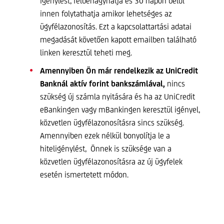
igénylést, félbehagyhatja és 30 napon belül
innen folytathatja amikor lehetséges az
ügyfélazonosítás. Ezt a kapcsolattartási adatai
megadását követően kapott emailben található
linken keresztül teheti meg.
Amennyiben Ön már rendelkezik az UniCredit
Banknál aktív forint bankszámlával,
nincs
szükség új számla nyitására és ha az UniCredit
eBankingen vagy mBankingen keresztül igényel,
közvetlen ügyfélazonosításra sincs szükség.
Amennyiben ezek nélkül bonyolítja le a
hiteligénylést, Önnek is szüksége van a
közvetlen ügyfélazonosításra az új ügyfelek
esetén ismertetett módon.