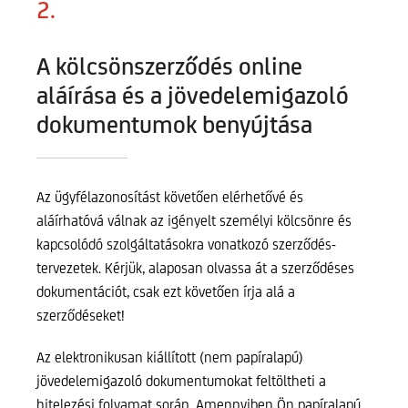
2.
A kölcsönszerződés online
aláírása és a jövedelemigazoló
dokumentumok benyújtása
Az ügyfélazonosítást követően elérhetővé és
aláírhatóvá válnak az igényelt személyi kölcsönre és
kapcsolódó szolgáltatásokra vonatkozó szerződés-
tervezetek. Kérjük, alaposan olvassa át a szerződéses
dokumentációt, csak ezt követően írja alá a
szerződéseket!
Az elektronikusan kiállított (nem papíralapú)
jövedelemigazoló dokumentumokat feltöltheti a
hitelezési folyamat során. Amennyiben Ön papíralapú