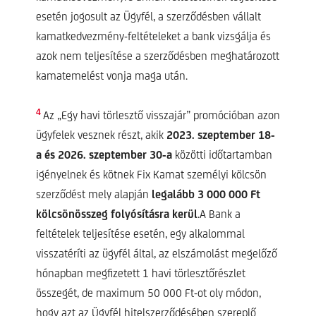
esetén jogosult az Ügyfél, a szerződésben vállalt
kamatkedvezmény-feltételeket a bank vizsgálja és
azok nem teljesítése a szerződésben meghatározott
kamatemelést vonja maga után.
4
Az „Egy havi törlesztő visszajár” promócióban azon
ügyfelek vesznek részt, akik
2023. szeptember 18-
a és 2026. szeptember 30-a
közötti időtartamban
igényelnek és kötnek Fix Kamat személyi kölcsön
szerződést mely alapján
legalább 3 000 000 Ft
kölcsönösszeg folyósításra kerül
.A Bank a
feltételek teljesítése esetén, egy alkalommal
visszatéríti az ügyfél által, az elszámolást megelőző
hónapban megfizetett 1 havi törlesztőrészlet
összegét, de maximum 50 000 Ft-ot oly módon,
hogy azt az Ügyfél hitelszerződésében szereplő