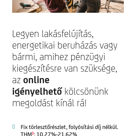
Legyen lakásfelújítás,
energetikai beruházás vagy
bármi, amihez pénzügyi
kiegészítésre van szüksége,
az
online
igényelhető
kölcsönünk
megoldást kínál rá!
Fix törlesztőrészlet, folyósítási díj nélkül.
THM
: 10,27%-21,62%
1