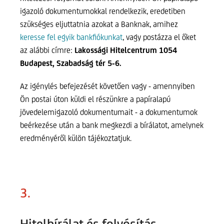
igazoló dokumentumokkal rendelkezik, eredetiben
szükséges eljuttatnia azokat a Banknak, amihez
keresse fel egyik bankfiókunkat
, vagy postázza el őket
az alábbi címre:
Lakossági Hitelcentrum 1054
Budapest, Szabadság tér 5-6.
Az igénylés befejezését követően vagy - amennyiben
Ön postai úton küldi el részünkre a papíralapú
jövedelemigazoló dokumentumait - a dokumentumok
beérkezése után a bank megkezdi a bírálatot, amelynek
eredményéről külön tájékoztatjuk.
3.
Hitelbírálat és folyósítás