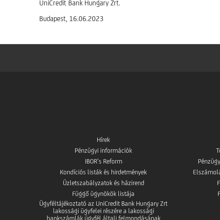
UniCredit Bank Hungary Zrt.
Budapest, 16.06.2023
Hírek
Pénzügyi információk
T
IBOR’s Reform
Pénzügy
Kondíciós listák és hirdetmények
Elszámolás
Üzletszabályzatok és házirend
Függő ügynökök listája
Ügyféltájékoztató az UniCredit Bank Hungary Zrt
lakossági ügyfelei részére a lakossági
bankszámlák ügyfél általi felmondásának