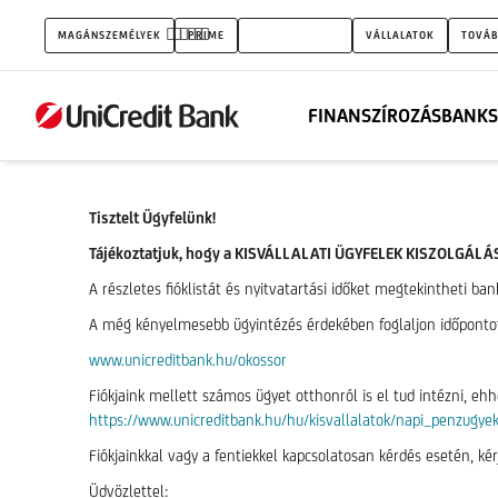
Kisvállalati
MAGÁNSZEMÉLYEK
PRIME
KISVÁLLALATOK
VÁLLALATOK
TOVÁB
ügyfélkiszolgálási
modell
FINANSZÍROZÁS
BANKS
változás
Tisztelt Ügyfelünk!
Tájékoztatjuk, hogy a KISVÁLLALATI ÜGYFELEK KISZOLGÁL
A részletes fióklistát és nyitvatartási időket megtekintheti ba
A még kényelmesebb ügyintézés érdekében foglaljon időpontot di
www.unicreditbank.hu/okossor
Fiókjaink mellett számos ügyet otthonról is el tud intézni, 
https://www.unicreditbank.hu/hu/kisvallalatok/napi_penzugye
Fiókjainkkal vagy a fentiekkel kapcsolatosan kérdés esetén, k
Üdvözlettel: