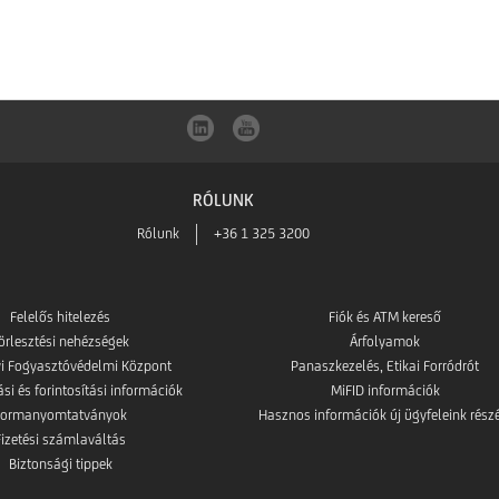
RÓLUNK
Rólunk
+36 1 325 3200
Felelős hitelezés
Fiók és ATM kereső
örlesztési nehézségek
Árfolyamok
i Fogyasztóvédelmi Központ
Panaszkezelés, Etikai Forródrót
i és forintosítási információk
MiFID információk
Formanyomtatványok
Hasznos információk új ügyfeleink rész
Fizetési számlaváltás
Biztonsági tippek