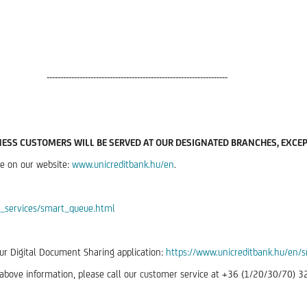
------------------------------------------------------------------
ESS CUSTOMERS WILL BE SERVED AT OUR DESIGNATED BRANCHES, EXCE
le on our website:
www.unicreditbank.hu/en
.
ic_services/smart_queue.html
r Digital Document Sharing application:
https://www.unicreditbank.hu/en/
 above information, please call our customer service at +36 (1/20/30/70) 