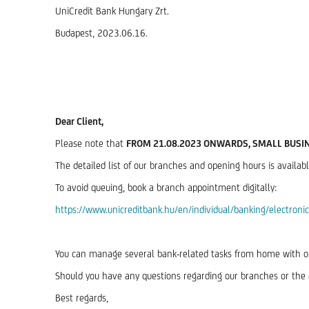
UniCredit Bank Hungary Zrt.
Budapest, 2023.06.16.
Dear Client,
Please note that
FROM 21.08.2023 ONWARDS, SMALL BUSIN
The detailed list of our branches and opening hours is availab
To avoid queuing, book a branch appointment digitally:
https://www.unicreditbank.hu/en/individual/banking/electron
You can manage several bank-related tasks from home with ou
Should you have any questions regarding our branches or the
Best regards,