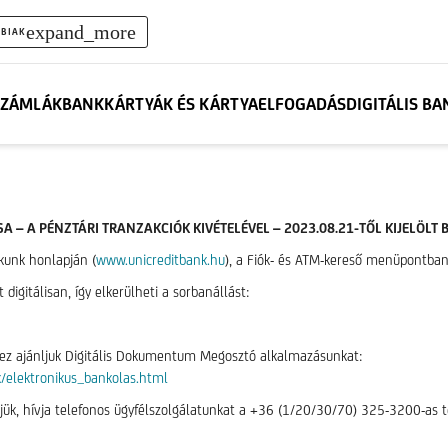
expand_more
BIAK
ZÁMLÁK
BANKKÁRTYÁK ÉS KÁRTYAELFOGADÁS
DIGITÁLIS B
ÁSA – A PÉNZTÁRI TRANZAKCIÓK KIVÉTELÉVEL – 2023.08.21-TŐL KIJELÖLT
nkunk honlapján (
www.unicreditbank.hu
), a Fiók- és ATM-kereső menüpontban
gitálisan, így elkerülheti a sorbanállást:
ehhez ajánljuk Digitális Dokumentum Megosztó alkalmazásunkat:
k/elektronikus_bankolas.html
érjük, hívja telefonos ügyfélszolgálatunkat a +36 (1/20/30/70) 325-3200-as