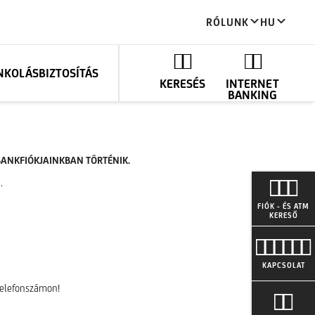
RÓLUNK
HU
ANKOLÁS
BIZTOSÍTÁS
KERESÉS
INTERNET
BANKING
 BANKFIÓKJAINKBAN TÖRTÉNIK.
.
FIÓK - ÉS ATM
KERESŐ
KAPCSOLAT
 telefonszámon!