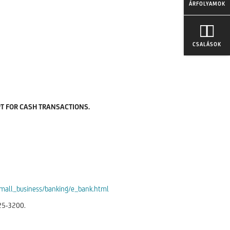
ÁRFOLYAMOK
CSALÁSOK
PT FOR CASH TRANSACTIONS.
small_business/banking/e_bank.html
325-3200.