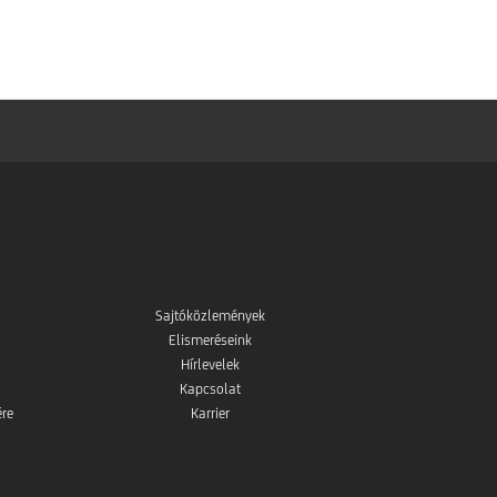
Sajtóközlemények
Elismeréseink
Hírlevelek
Kapcsolat
ére
Karrier