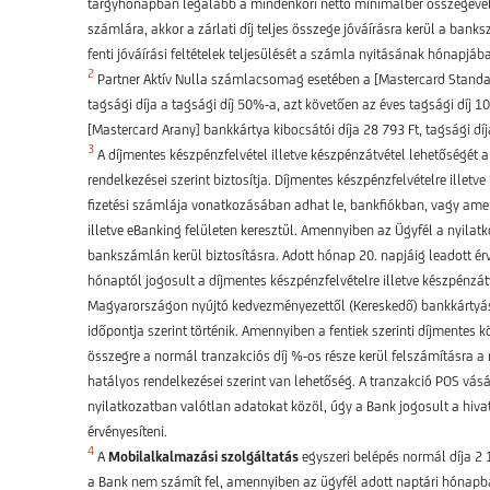
tárgyhónapban legalább a mindenkori nettó minimálbér összegével 
számlára, akkor a zárlati díj teljes összege jóváírásra kerül a bank
fenti jóváírási feltételek teljesülését a számla nyitásának hónapj
2
Partner Aktív Nulla számlacsomag esetében a [Mastercard Standard]
tagsági díja a tagsági díj 50%-a, azt követően az éves tagsági díj 1
[Mastercard Arany] bankkártya kibocsátói díja 28 793 Ft, tagsági díj
3
A díjmentes készpénzfelvétel illetve készpénzátvétel lehetőségét 
rendelkezései szerint biztosítja. Díjmentes készpénzfelvételre illet
fizetési számlája vonatkozásában adhat le, bankfiókban, vagy amen
illetve eBanking felületen keresztül. Amennyiben az Ügyfél a nyil
bankszámlán kerül biztosításra. Adott hónap 20. napjáig leadott ér
hónaptól jogosult a díjmentes készpénzfelvételre illetve készpénzát
Magyarországon nyújtó kedvezményezettől (Kereskedő) bankkártyás fi
időpontja szerint történik. Amennyiben a fentiek szerinti díjmentes 
összegre a normál tranzakciós díj %-os része kerül felszámításra a
hatályos rendelkezései szerint van lehetőség. A tranzakció POS vásá
nyilatkozatban valótlan adatokat közöl, úgy a Bank jogosult a hivat
érvényesíteni.
4
A
Mobilalkalmazási szolgáltatás
egyszeri belépés normál díja 2 
a Bank nem számít fel, amennyiben az ügyfél adott naptári hónapb