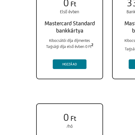
0
3
Ft
Első évben
Bank
Mastercard Standard
Mast
bankkártya
b
Kibocsátói díja díjmentes
Kibocs
2
Tagsági díja első évben 0 Ft
Tagság
HOZZÁAD
0
Ft
/hó