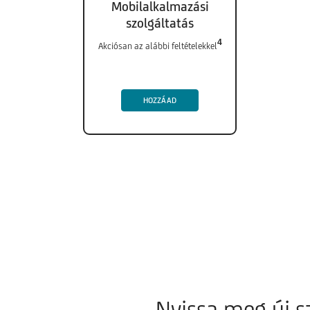
Mobilalkalmazási
szolgáltatás
4
Akciósan az alábbi feltételekkel
HOZZÁAD
Nyissa meg új 