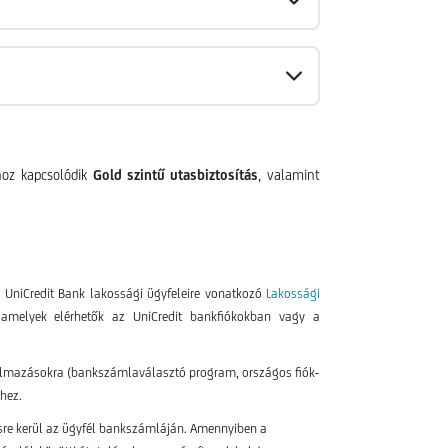
hoz kapcsolódik
Gold szintű utasbiztosítás
, valamint
z UniCredit Bank lakossági ügyfeleire vonatkozó
Lakossági
amelyek elérhetők az UniCredit bankfiókokban vagy a
alkalmazásokra (bankszámlaválasztó program, országos fiók-
hez.
sre kerül az ügyfél bankszámláján. Amennyiben a