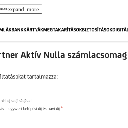
expand_more
BIAK
MLÁK
BANKKÁRTYÁK
MEGTAKARÍTÁSOK
BIZTOSÍTÁSOK
DIGITÁ
rtner Aktív Nulla számlacsomag
áltatásokat tartalmazza:
Banking segítségével
4
ás - egyszeri belépési díj és havi díj