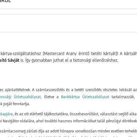
ártya-szolgáltatáshoz [Mastercard Arany érintő betéti kártyát]! A kártyá
ító Sávját
is. Így gyorsabban juthat el a biztonsági ellenőrzéshez.
s ajánlattételnek. A számlaszerződés és a betéti szerződés részletes leírását a
kossági Üzletszabályzat
, illetve a
Bankkártya Üzletszabályzat
tartalmazzák, 
 jogát fenntartja.
lapjára
, és az ott elérhető tájékoztatókra, összehasonlítást, választást segítő 
i Navigátor oldalára, ahol további hasznos információkat talál pénzügyi döntések
számlacsomag zárlati díja az adott hónapra vonatkozóan minden esetben terhelé