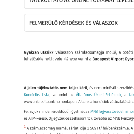
FELMERÜLŐ KÉRDÉSEK ÉS VÁLASZOK
Gyakran utazik?
Válasszon számlacsomagja mellé, a betéti k
lehetősége nyílik vele igénybe venni a
Budapest Airport Gyors
A jelen tájékoztatás nem teljes körű
, és nem minősül szerződése
Kondíciós lista
, valamint az
Általános Üzleti Feltételek
, a
La
www.unicreditbank.hu honlapon. A bank a kondíciók változtatásának
Felhívjuk minden érdeklődő figyelmét az
MNB fogyasztóvédelmi hon
és ATM-kereső, díjjegyzék-összehasonlító), továbbá az MNB Pénzügy
1
A számlacsomag normál zárlati díja 1 569 Ft/ hó/bankszámla. A 