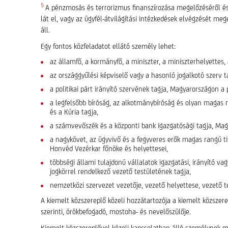
5
A pénzmosás és terrorizmus finanszírozása megelőzéséről és 
lát el, vagy az ügyfél-átvilágítási intézkedések elvégzését meg
áll.
Egy fontos közfeladatot ellátó személy lehet:
az államfő, a kormányfő, a miniszter, a miniszterhelyettes,
az országgyűlési képviselő vagy a hasonló jogalkotó szerv 
a politikai párt irányító szervének tagja, Magyarországon a p
a legfelsőbb bíróság, az alkotmánybíróság és olyan magas r
és a Kúria tagja,
a számvevőszék és a központi bank igazgatósági tagja, Mag
a nagykövet, az ügyvivő és a fegyveres erők magas rangú ti
Honvéd Vezérkar főnöke és helyettesei,
többségi állami tulajdonú vállalatok igazgatási, irányító va
jogkörrel rendelkező vezető testületének tagja,
nemzetközi szervezet vezetője, vezető helyettese, vezető t
A kiemelt közszereplő közeli hozzátartozója a kiemelt közszere
szerinti, örökbefogadó, mostoha- és nevelőszülője.
Kiemelt közszereplővel közeli kapcsolatban álló személynek m