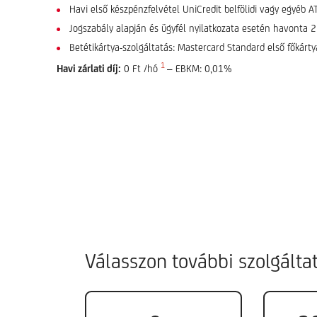
Havi első készpénzfelvétel UniCredit belfölidi vagy egyéb
Jogszabály alapján és ügyfél nyilatkozata esetén havonta 
Betétikártya-szolgáltatás: Mastercard Standard első főkártya 
1
Havi zárlati díj:
0 Ft /hó
– EBKM: 0,01%
Válasszon további szolgálta