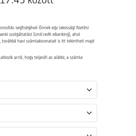
onosítás segítségével Önnek egy lakossági fizetési
nki szolgáltatást [UniCredit eBanking], ahol
ovábbá havi számlakivonatait is itt tekintheti majd
ozik arról, hogy teljesíti az alábbi, a számla