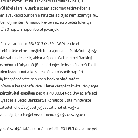
zámlák közötti átutalások nem számítanak bele) a
 kerül jóváírásra. A Bank a számlacsomag tekintetében a
mlával kapcsolatban a havi zárlati díjat nem számítja fel.
vben díjmentes. A második évben az első betéti főkártya
tő 30 naptári napon belül jóváírjuk.
 §-a, valamint az 53/2013 (XI.29.) NGM rendelet
yi előfeltételeknek megfelelő tulajdonosa, és kizárólag egy
ással rendelkezik, akkor a SpectraNet Internet Banking
ezmény a kártya mögött elsődleges fedezetként beállított
tően leadott nyilatkozat esetén a második naptári
míg készpénzátvételre a cash-back szolgáltatást
ítása a készpénzfelvétel illetve készpénzátvétel tényleges
énzátvétel esetében pedig a 40.000,-Ft-ot, úgy az e feletti
lyzat és a Betéti Bankkártya Kondíciós Lista mindenkor
átvétel lehetőségével jogosulatlanul él, vagy a
tvétel díját, költségét visszamenőleg egy összegben
nyes. A szolgáltatás normál havi díja 201 Ft/hónap, melyet