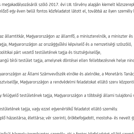
megakadályozásáról szóló 2017. évi LIII. törvény alapján kiemelt közszerepl
előző egy éven belül fontos közfeladatot látott el, továbbá az ilyen személy 
 az államtitkár, Magyarországon az államfő, a miniszterelnök, a miniszter és 
tagja, Magyarországon az országgyűlési képviselő és a nemzetiségi szószóló,
olitikai párt vezető testületének tagja és tisztségviselője,
angú bírói testület tagja, amelynek döntései ellen fellebbezésnek helye nin
yarországon az Állami Számvevőszék elnöke és alelnöke, a Monetáris Tanács 
sztviselője, Magyarországon a rendvédelmi feladatokat ellátó szerv központ
gy felügyelő testületének tagja, Magyarországon a többségi állami tulajdonú v
estületének tagja, vagy ezzel egyenértékű feladatot ellátó személy.
plő házastársa, élettársa; vér szerinti, örökbefogadott, mostoha- és nevelt
inősül bármely természetes személy, aki a fontos közfeladatot ellátó szemé