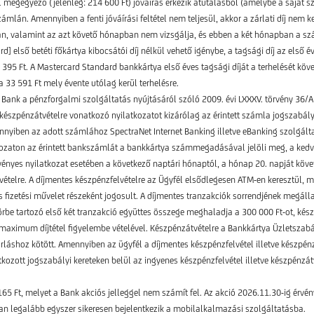
megegyező (jelenleg: 214 600 Ft) jóváírás érkezik átutalásból (amelybe a saját s
számlán. Amennyiben a fenti jóváírási feltétel nem teljesül, akkor a zárlati díj nem
ában, valamint az azt követő hónapban nem vizsgálja, és ebben a két hónapban a szá
 első betéti főkártya kibocsátói díj nélkül vehető igénybe, a tagsági díj az első é
0 395 Ft. A Mastercard Standard bankkártya első éves tagsági díját a terhelését köve
a 33 591 Ft mely évente utólag kerül terhelésre.
a Bank a pénzforgalmi szolgáltatás nyújtásáról szóló 2009. évi LXXXV. törvény 36/A
ve készpénzátvételre vonatkozó nyilatkozatot kizárólag az érintett számla jogszabál
nyiben az adott számlához SpectraNet Internet Banking illetve eBanking szolgáltat
atkozaton az érintett bankszámlát a bankkártya számmegadásával jelöli meg, a kedv
vényes nyilatkozat esetében a következő naptári hónaptól, a hónap 20. napját köve
vételre. A díjmentes készpénzfelvételre az Ügyfél elsődlegesen ATM-en keresztül, 
zetési művelet részeként jogosult. A díjmentes tranzakciók sorrendjének megállap
körbe tartozó első két tranzakció együttes összege meghaladja a 300 000 Ft-ot, készp
 maximum díjtétel figyelembe vételével. Készpénzátvételre a Bankkártya Üzletszabá
rláshoz kötött. Amennyiben az ügyfél a díjmentes készpénzfelvétel illetve készpénz
kozott jogszabályi kereteken belül az ingyenes készpénzfelvétel illetve készpénzá
165 Ft, melyet a Bank akciós jelleggel nem számít fel. Az akció 2026.11.30-ig érvé
an legalább egyszer sikeresen bejelentkezik a mobilalkalmazási szolgáltatásba.