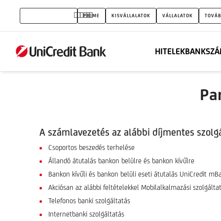
UniCredit
MAGÁNSZEMÉLYEK
PRIME
KISVÁLLALATOK
VÁLLALATOK
TOVÁB
Bank
-
HITELEK
BANKSZÁ
Credipass
számlanyitás
Pa
A számlavezetés az alábbi díjmentes szolg
Csoportos beszedés terhelése
Állandó átutalás bankon belülre és bankon kívűlre
Bankon kívűli és bankon belüli eseti átutalás UniCredit m
Akciósan az alábbi feltételekkel Mobilalkalmazási szolgáltat
Telefonos banki szolgáltatás
Internetbanki szolgáltatás