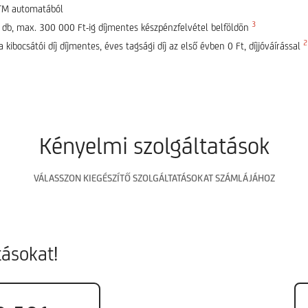
 ATM automatából
3
2 db, max. 300 000 Ft-ig díjmentes készpénzfelvétel belföldön
2
kibocsátói díj díjmentes, éves tagsági díj az első évben 0 Ft, díjjóváírással
Kényelmi szolgáltatások
VÁLASSZON KIEGÉSZÍTŐ SZOLGÁLTATÁSOKAT SZÁMLÁJÁHOZ
tásokat!