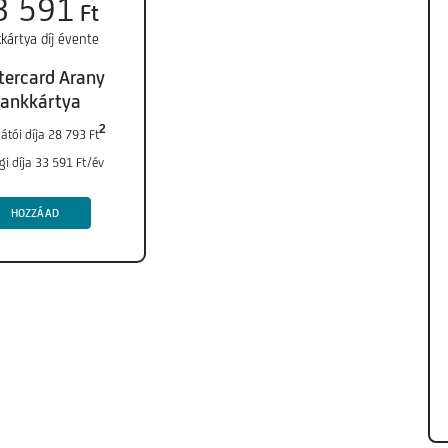
3 591
Ft
kártya díj évente
ercard Arany
ankkártya
2
átói díja 28 793 Ft
i díja 33 591 Ft/év
HOZZÁAD