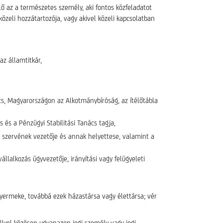
ő az a természetes személy, aki fontos közfeladatot
közeli hozzátartozója, vagy akivel közeli kapcsolatban
az államtitkár,
cs, Magyarországon az Alkotmánybíróság, az ítélőtábla
és a Pénzügyi Stabilitási Tanács tagja,
i szervének vezetője és annak helyettese, valamint a
állalkozás ügyvezetője, irányítási vagy felügyeleti
 gyermeke, továbbá ezek házastársa vagy élettársa; vér
llyel közösen ugyanazon jogi személy vagy jogi