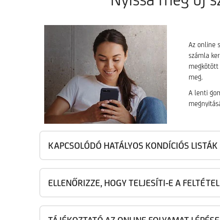
Az online 
számla ker
megkötött 
meg.
A lenti go
megnyitásá
KAPCSOLÓDÓ HATÁLYOS KONDÍCIÓS LISTÁK
ELLENŐRIZZE, HOGY TELJESÍTI-E A FELTÉTE
TÁJÉKOZTATÓ AZ ONLINE FOLYAMAT LÉPÉSE