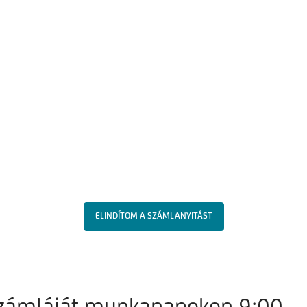
ELINDÍTOM A SZÁMLANYITÁST
számláját munkanapokon 9:00 – 