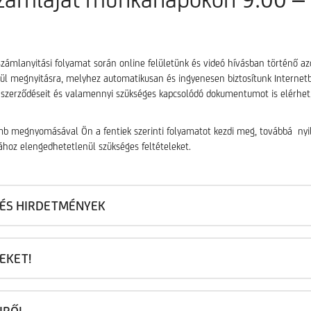
számlanyitási folyamat során online felületünk és videó hívásban történő az
ül megnyitásra, melyhez automatikusan és ingyenesen biztosítunk Internetba
szerződéseit és valamennyi szükséges kapcsolódó dokumentumot is elérhet, t
mb megnyomásával Ön a fentiek szerinti folyamatot kezdi meg, továbbá nyilatk
hoz elengedhetetlenül szükséges feltételeket.
 ÉS HIRDETMÉNYEK
LEKET!
IRŐL