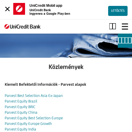
×
UniCredit Mobil app
UniCredit Bank
LETÖLTÉS
Ingyenes a Google Play-ben
Közlemények
Közlemények
Kiemelt Befektetői Információk - Parvest alapok
Parvest Best Selection Asia Ex-Japan
Parvest Equity Brazil
Parvest Equity BRIC
Parvest Equity China
Parvest Equity Best Selection Europe
Parvest Equity Europe Growth
Parvest Equity India