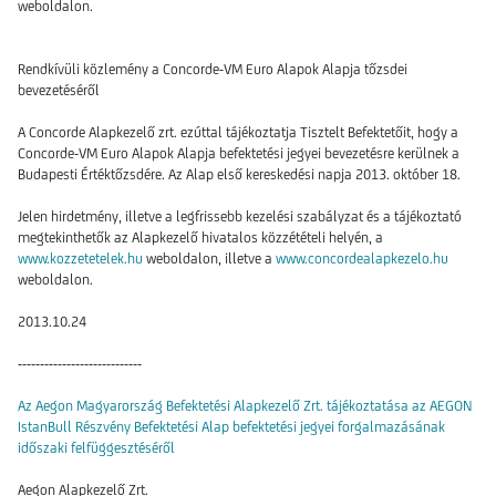
weboldalon.
Rendkívüli közlemény a Concorde-VM Euro Alapok Alapja tőzsdei
bevezetéséről
A Concorde Alapkezelő zrt. ezúttal tájékoztatja Tisztelt Befektetőit, hogy a
Concorde-VM Euro Alapok Alapja befektetési jegyei bevezetésre kerülnek a
Budapesti Értéktőzsdére. Az Alap első kereskedési napja 2013. október 18.
Jelen hirdetmény, illetve a legfrissebb kezelési szabályzat és a tájékoztató
megtekinthetők az Alapkezelő hivatalos közzétételi helyén, a
www.kozzetetelek.hu
weboldalon, illetve a
www.concordealapkezelo.hu
weboldalon.
2013.10.24
----------------------------
Az Aegon Magyarország Befektetési Alapkezelő Zrt. tájékoztatása az AEGON
IstanBull Részvény Befektetési Alap befektetési jegyei forgalmazásának
időszaki felfüggesztéséről
Aegon Alapkezelő Zrt.