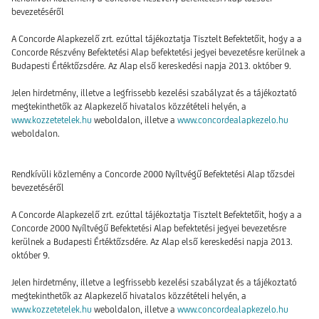
bevezetéséről
A Concorde Alapkezelő zrt. ezúttal tájékoztatja Tisztelt Befektetőit, hogy a a
Concorde Részvény Befektetési Alap befektetési jegyei bevezetésre kerülnek a
Budapesti Értéktőzsdére. Az Alap első kereskedési napja 2013. október 9.
Jelen hirdetmény, illetve a legfrissebb kezelési szabályzat és a tájékoztató
megtekinthetők az Alapkezelő hivatalos közzétételi helyén, a
www.kozzetetelek.hu
weboldalon, illetve a
www.concordealapkezelo.hu
weboldalon.
Rendkívüli közlemény a Concorde 2000 Nyíltvégű Befektetési Alap tőzsdei
bevezetéséről
A Concorde Alapkezelő zrt. ezúttal tájékoztatja Tisztelt Befektetőit, hogy a a
Concorde 2000 Nyíltvégű Befektetési Alap befektetési jegyei bevezetésre
kerülnek a Budapesti Értéktőzsdére. Az Alap első kereskedési napja 2013.
október 9.
Jelen hirdetmény, illetve a legfrissebb kezelési szabályzat és a tájékoztató
megtekinthetők az Alapkezelő hivatalos közzétételi helyén, a
www.kozzetetelek.hu
weboldalon, illetve a
www.concordealapkezelo.hu