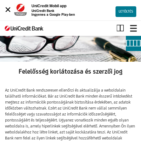
×
UniCredit Mobil app
UniCredit Bank
LETÖLTÉS
Ingyenes a Google Play-ben
Jogi
nyilatkozat
Felelősség korlátozása és szerzői jog
Az UniCredit Bank rendszeresen ellenőrzi és aktualizálja a weboldalain
található információkat. Bár az UniCredit Bank minden ésszerű intézkedést
megtesz az információk pontosságának biztosítása érdekében, az adatok
időközben változhatnak. Ezért az UniCredit Bank nem vállal semmilyen
felelősséget vagy szavatosságot az információk időszerűségéért,
pontosságáért és teljességéért. Ugyanez vonatkozik minden egyéb olyan
weboldalra is, amely hiperlinkek segítségével elérhető. Amennyiben Ön ilyen
weboldalakhoz hoz létre linket, azt saját kockázatára teszi. Az UniCredit
Bank nem felel az ilyen linkek segítségével hozzáférhető weboldalak