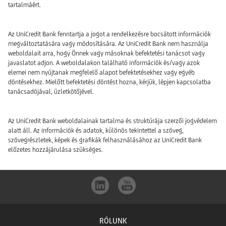
tartalmáért.
Az UniCredit Bank fenntartja a jogot a rendelkezésre bocsátott információk
megváltoztatására vagy módosítására. Az UniCredit Bank nem használja
weboldalait arra, hogy Önnek vagy másoknak befektetési tanácsot vagy
javaslatot adjon. A weboldalakon található információk és/vagy azok
elemei nem nyújtanak megfelelő alapot befektetésekhez vagy egyéb
döntésekhez. Mielőtt befektetési döntést hozna, kérjük, lépjen kapcsolatba
tanácsadójával, üzletkötőjével.
Az UniCredit Bank weboldalainak tartalma és struktúrája szerzői jogvédelem
alatt áll. Az információk és adatok, különös tekintettel a szöveg,
szövegrészletek, képek és grafikák felhasználásához az UniCredit Bank
előzetes hozzájárulása szükséges.
RÓLUNK