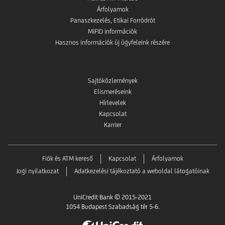
Árfolyamok
Panaszkezelés, Etikai Forródrót
MiFID információk
Hasznos információk új ügyfeleink részére
Sajtóközlemények
Elismeréseink
Hírlevelek
Kapcsolat
Karrier
Fiók és ATM kereső
Kapcsolat
Árfolyamok
Jogi nyilatkozat
Adatkezelési tájékoztató a weboldal látogatóinak
UniCredit Bank © 2015-2021
1054 Budapest Szabadság tér 5-6.