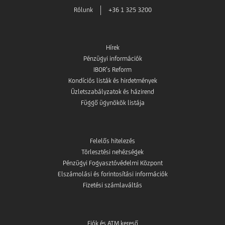
Rólunk
+36 1 325 3200
Hírek
Pénzügyi információk
IBOR’s Reform
Kondíciós listák és hirdetmények
Üzletszabályzatok és házirend
Függő ügynökök listája
Felelős hitelezés
Törlesztési nehézségek
Pénzügyi Fogyasztóvédelmi Központ
Elszámolási és forintosítási információk
Fizetési számlaváltás
Fiók és ATM kereső