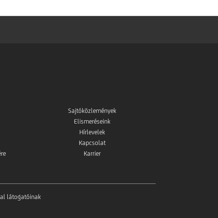
Sajtóközlemények
Elismeréseink
Hírlevelek
Kapcsolat
ére
Karrier
al látogatóinak