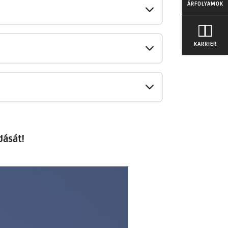
ÁRFOLYAMOK
KARRIER
dását!