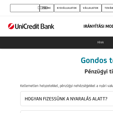
Pénzügyi
MAGÁNSZEMÉLYEK
PRIME
KISVÁLLALATOK
VÁLLALATOK
TOVÁB
Fogyasztóvédelmi
Központ
IRÁNYÍTÁSI MO
Hírek
Gondos t
Pénzügyi t
Kellemetlen helyzetekkel, pénzügyi nehézségekkel a nyári vak
HOGYAN FIZESSÜNK A NYARALÁS ALATT?