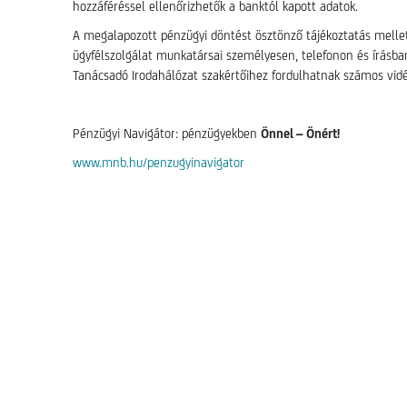
hozzáféréssel ellenőrizhetők a banktól kapott adatok.
A megalapozott pénzügyi döntést ösztönző tájékoztatás mellet
ügyfélszolgálat munkatársai személyesen, telefonon és írásba
Tanácsadó Irodahálózat szakértőihez fordulhatnak számos vidé
Pénzügyi Navigátor: pénzügyekben
Önnel – Önért!
www.mnb.hu/penzugyinavigator