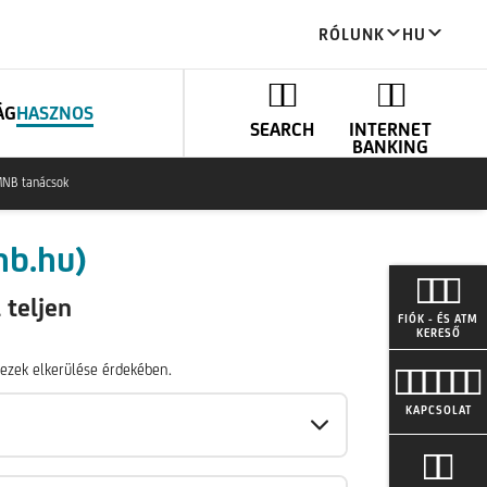
RÓLUNK
HU
ÁG
HASZNOS
SEARCH
INTERNET
BANKING
NB tanácsok
nb.hu)
 teljen
FIÓK - ÉS ATM
KERESŐ
 ezek elkerülése érdekében.
KAPCSOLAT