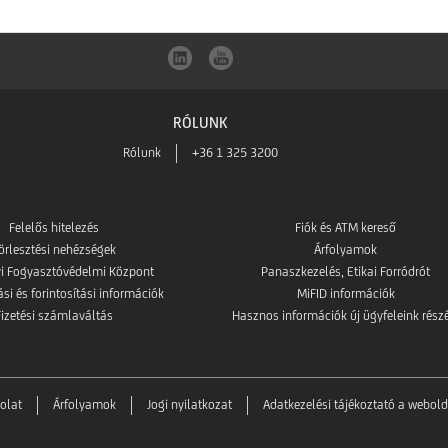
RÓLUNK
Rólunk
+36 1 325 3200
Felelős hitelezés
Fiók és ATM kereső
örlesztési nehézségek
Árfolyamok
i Fogyasztóvédelmi Központ
Panaszkezelés, Etikai Forródrót
i és forintosítási információk
MiFID információk
Fizetési számlaváltás
Hasznos információk új ügyfeleink rész
olat
Árfolyamok
Jogi nyilatkozat
Adatkezelési tájékoztató a webold