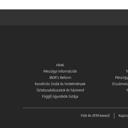
Hírek
Pénzügyi információk
T
IBOR’s Reform
Pénzügy
Kondíciós listák és hirdetmények
Elszámolás
Üzletszabályzatok és házirend
Függő ügynökök listája
Fiók és ATM kereső
Kapcs