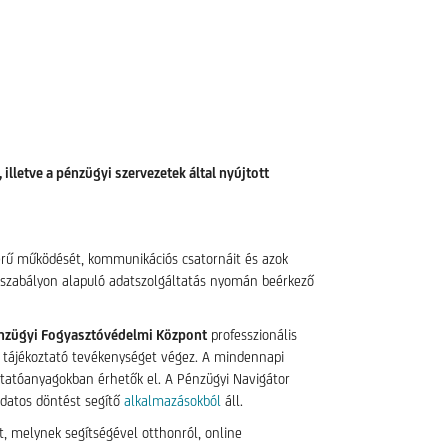
lletve a pénzügyi szervezetek által nyújtott
zerű működését, kommunikációs csatornáit és azok
jogszabályon alapuló adatszolgáltatás nyomán beérkező
zügyi Fogyasztóvédelmi Központ
professzionális
mi tájékoztató tevékenységet végez. A mindennapi
tatóanyagokban érhetők el. A Pénzügyi Navigátor
udatos döntést segítő
alkalmazásokból
áll.
tt, melynek segítségével otthonról, online