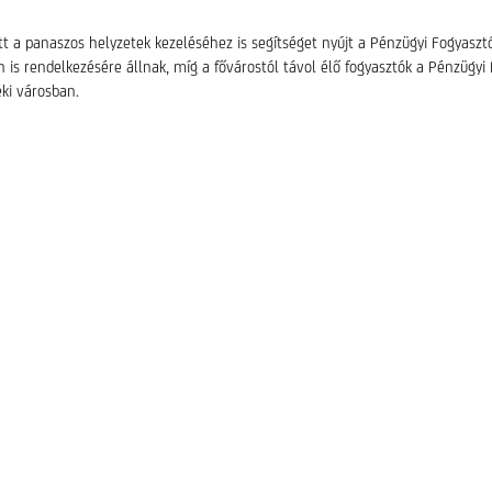
t a panaszos helyzetek kezeléséhez is segítséget nyújt a Pénzügyi Fogyasztó
n is rendelkezésére állnak, míg a fővárostól távol élő fogyasztók a Pénzüg
ki városban.