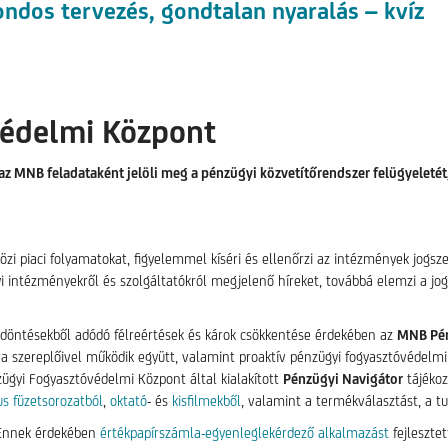
ndos tervezés, gondtalan nyaralás – kvíz
sztóvédelmi Központ
 MNB feladataként jelöli meg a pénzügyi közvetítőrendszer felügyeletét, i
zi piaci folyamatokat, figyelemmel kíséri és ellenőrzi az intézmények jogs
gyi intézményekről és szolgáltatókról megjelenő híreket, továbbá elemzi a 
ói döntésekből adódó félreértések és károk csökkentése érdekében az
MNB Pén
éra szereplőivel működik együtt, valamint proaktív pénzügyi fogyasztóvédel
ügyi Fogyasztóvédelmi Központ által kialakított
Pénzügyi Navigátor
tájékoz
s füzetsorozatból
,
oktató
- és
kisfilmekből
, valamint a termékválasztást, a t
. Ennek érdekében
értékpapírszámla-egyenleglekérdező alkalmazást
fejleszte