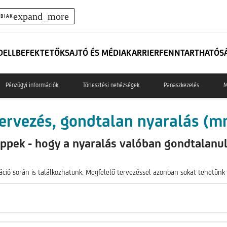
expand_more
BIAK
DELL
BEFEKTETŐK
SAJTÓ ÉS MÉDIA
KARRIER
FENNTARTHATÓS
Pénzügyi információk
Törlesztési nehézségek
Panaszkezelés
M
ervezés, gondtalan nyaralás (m
ippek - hogy a nyaralás valóban gondtalanul
áció során is találkozhatunk. Megfelelő tervezéssel azonban sokat tehetünk