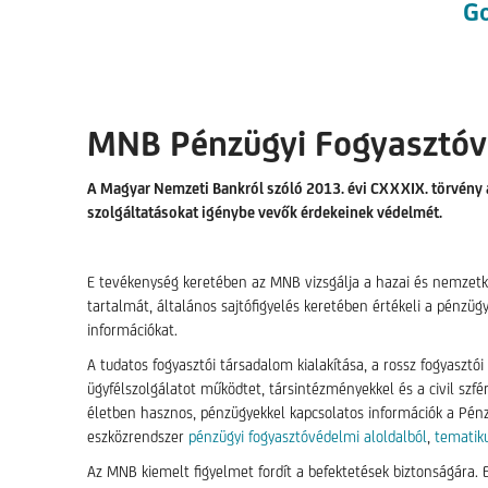
Go
MNB Pénzügyi Fogya
A Magyar Nemzeti Bankról szóló 2013. évi CXXXIX. törvény az
szolgáltatásokat igénybe vevők érdekeinek védelmét.
E tevékenység keretében az MNB vizsgálja a hazai és nemzetkö
tartalmát, általános sajtófigyelés keretében értékeli a pénzü
információkat.
A tudatos fogyasztói társadalom kialakítása, a rossz fogyaszt
ügyfélszolgálatot működtet, társintézményekkel és a civil szf
életben hasznos, pénzügyekkel kapcsolatos információk a Pénz
eszközrendszer
pénzügyi fogyasztóvédelmi aloldalból
,
tematiku
Az MNB kiemelt figyelmet fordít a befektetések biztonságára