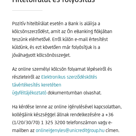
Pozitív hitelbírálat esetén a Bank is aláírja a
kölcsönszerződést, amit az Ön eBanking fiókjában
teszünk elérhetővé. Erről külön e-mail értesítést
küldünk, és ezt követően már folyósítjuk is a
jóváhagyott kölcsönösszeget.
Az online személyi kölcsön folyamat lépéseiről és
részleteiről az
Elektronikus szerződéskötés
távértékesítés keretében
ügyféltájékoztató
dokumentumban olvashat.
Ha kérdése lenne az online igénylésével kapcsolatban,
kollégáink készséggel állnak rendelkezésére a +36
(1/20/30/70) 1 325 3200 telefonszámon vagy e-
mailben az
onlineigenyles@unicreditgroup.hu
címen.