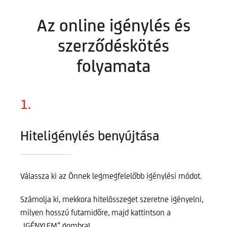
Az online igénylés és
szerződéskötés
folyamata
1.
Hiteligénylés benyújtása
Válassza ki az Önnek legmegfelelőbb igénylési módot.
Számolja ki, mekkora hitelösszeget szeretne igényelni,
milyen hosszú futamidőre, majd kattintson a
„IGÉNYLEM” gombra!