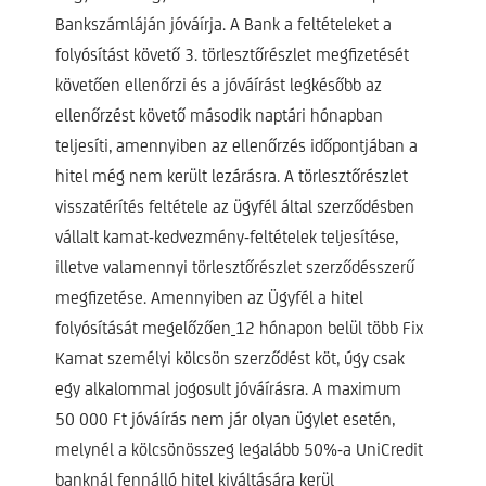
Bankszámláján jóváírja. A Bank a feltételeket a
folyósítást követő 3. törlesztőrészlet megfizetését
követően ellenőrzi és a jóváírást legkésőbb az
ellenőrzést követő második naptári hónapban
teljesíti, amennyiben az ellenőrzés időpontjában a
hitel még nem került lezárásra. A törlesztőrészlet
visszatérítés feltétele az ügyfél által szerződésben
vállalt kamat-kedvezmény-feltételek teljesítése,
illetve valamennyi törlesztőrészlet szerződésszerű
megfizetése. Amennyiben az Ügyfél a hitel
folyósítását megelőzően
12 hónapon belül több Fix
Kamat személyi kölcsön szerződést köt, úgy csak
egy alkalommal jogosult jóváírásra. A maximum
50 000 Ft jóváírás nem jár olyan ügylet esetén,
melynél a kölcsönösszeg
legalább 50%-a
UniCredit
banknál fennálló hitel kiváltására kerül