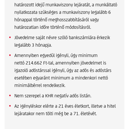
határozott idejű munkaviszony lejáratát, a munkáltató
nyilatkozata szükséges a munkaviszony legalább 6
hónappal történő meghosszabbításáról vagy
határozatlan időre történő módosításról.
Jövedelme saját névre szóló bankszámlára érkezik
legalább 3 hónapja.
Amennyiben egyedül igényli, úgy minimum
nettó 214.662 Ft-tal, amennyiben jövedelmet is
igazoló adóstárssal igényli, úgy az adós és adóstárs
esetében egyaránt minimum a mindenkori nettó
minimálbérrel rendelkezik.
Nem szerepel a KHR negatív adós listán.
Az igényléskor elérte a 21 éves életkort, illetve a hitel
lejáratakor nem tölti még be a 71. életévét.