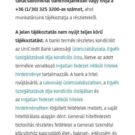
tanácsadóinknál bankfiókjainkban vagy hívja a
+36 (1/30) 325 3200-as számot,
ahol
munkatársunk tájékoztatja a részletekről.
A jelen tájékoztatás nem nyújt teljes körű
tájékoztatást.
A banki termék részletes kondícióit
az UniCredit Bank Lakossági
üzletszabályzata,
Egyéb
Szolgáltatások díja kondíciós lista
, illetve az adott
termékre vonatkozó
Ingatlan fedezet nélküli hitelek
hirdetménye
tartalmazzák. A bank a hitel
nyújtásáról, a
Lakossági üzletszabályzatban
, a
Egyéb
Szolgáltatások díja kondíciós listájában
és
az
Ingatlan fedezet nélküli hitelek
hirdetményében
rögzített feltételek mellett, a saját
hitelbírálata alapján dönt. Generali hitelfedezeti
biztosítás részletes feltételei a Generali Személyi
kölcsönhöz kapcsolódó élet-, baleset-, egészség- és