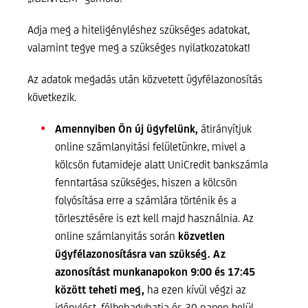
Adja meg a hiteligényléshez szükséges adatokat,
valamint tegye meg a szükséges nyilatkozatokat!
Az adatok megadás után közvetett ügyfélazonosítás
következik.
Amennyiben Ön új ügyfelünk,
átirányítjuk
online számlanyitási felületünkre, mivel a
kölcsön futamideje alatt UniCredit bankszámla
fenntartása szükséges, hiszen a kölcsön
folyósítása erre a számlára történik és a
törlesztésére is ezt kell majd használnia. Az
online számlanyitás során
közvetlen
ügyfélazonosításra van szükség. Az
azonosítást munkanapokon 9:00 és 17:45
között teheti meg,
ha ezen kívül végzi az
igénylést, félbehagyhatja és 30 napon belül