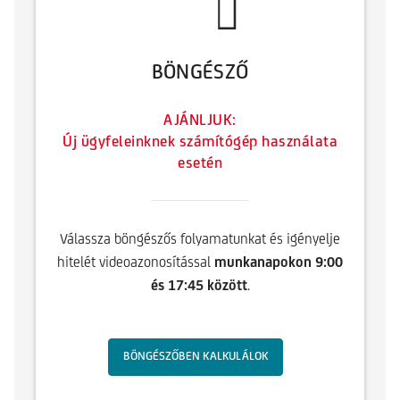
BÖNGÉSZŐ
AJÁNLJUK:
Új ügyfeleinknek számítógép használata
esetén
Válassza böngészős folyamatunkat és igényelje
hitelét videoazonosítással
munkanapokon 9:00
és 17:45 között
.
BÖNGÉSZŐBEN KALKULÁLOK