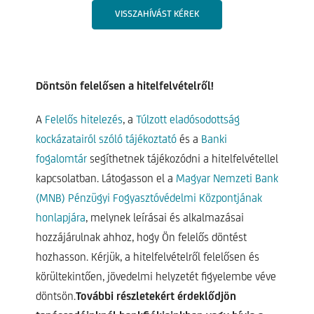
VISSZAHÍVÁST KÉREK
Döntsön felelősen a hitelfelvételről!
A
Felelős hitelezés
, a
Túlzott eladósodottság
kockázatairól szóló tájékoztató
és a
Banki
fogalomtár
segíthetnek tájékozódni a hitelfelvétellel
kapcsolatban. Látogasson el a
Magyar Nemzeti Bank
(MNB) Pénzügyi Fogyasztóvédelmi Központjának
honlapjára
, melynek leírásai és alkalmazásai
hozzájárulnak ahhoz, hogy Ön felelős döntést
hozhasson. Kérjük, a hitelfelvételről felelősen és
körültekintően, jövedelmi helyzetét figyelembe véve
döntsön.
További részletekért érdeklődjön