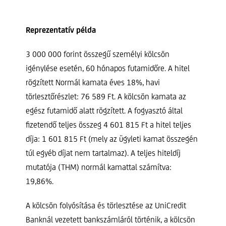
Reprezentatív példa
3 000 000 forint összegű személyi kölcsön
igénylése esetén, 60 hónapos futamidőre. A hitel
rögzített Normál kamata éves 18%, havi
törlesztőrészlet: 76 589 Ft. A kölcsön kamata az
egész futamidő alatt rögzített. A fogyasztó által
fizetendő teljes összeg 4 601 815 Ft a hitel teljes
díja: 1 601 815 Ft (mely az ügyleti kamat összegén
túl egyéb díjat nem tartalmaz). A teljes hiteldíj
mutatója (THM) normál kamattal számítva:
19,86%.
A kölcsön folyósítása és törlesztése az UniCredit
Banknál vezetett bankszámláról történik, a kölcsön