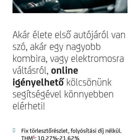
Akár élete első autójáról van
szó, akár egy nagyobb
kombira, vagy elektromosra
váltásról,
online
igényelhető
kölcsönünk
segítségével könnyebben
elérheti!
Fix törlesztőrészlet, folyósítási díj nélkül.
THM
: 10,27%-21,62%
1