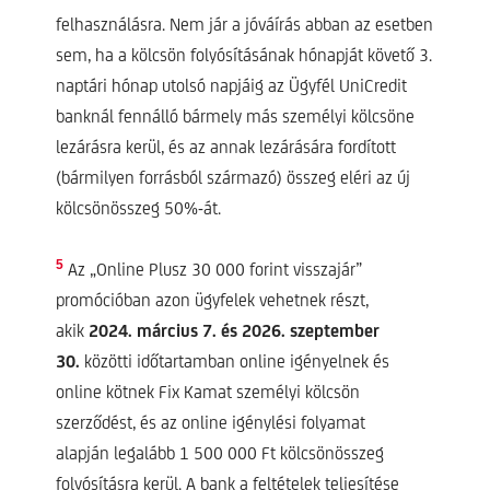
felhasználásra. Nem jár a jóváírás abban az esetben
sem, ha a kölcsön folyósításának hónapját követő 3.
naptári hónap utolsó napjáig az Ügyfél UniCredit
banknál fennálló bármely más személyi kölcsöne
lezárásra kerül, és az annak lezárására fordított
(bármilyen forrásból származó) összeg eléri az új
kölcsönösszeg 50%-át.
5
Az „Online Plusz 30 000 forint visszajár”
promócióban azon ügyfelek vehetnek részt,
akik
2024. március 7. és 2026. szeptember
30.
közötti időtartamban online igényelnek és
online kötnek Fix Kamat személyi kölcsön
szerződést, és az online igénylési folyamat
alapján legalább 1 500 000 Ft kölcsönösszeg
folyósításra kerül. A bank a feltételek teljesítése