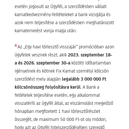
esetén jogosult az Ügyfél, a szerződésben vállalt
kamatkedvezmény-feltételeket a bank vizsgálja és
azok nem teljesítése a szerződésben meghatározott
kamatemelést vonja maga után.
4
Az „Egy havi törlesztő visszajár” promócióban azon
ügyfelek vesznek részt, akik
2023. szeptember 18-
a és 2026. szeptember 30-a
közötti időtartamban
igényelnek és kötnek Fix Kamat személyi kölcsön
szerződést mely alapján
legalább 3 000 000 Ft
kölcsönösszeg folyósításra kerül
. A Bank a
feltételek teljesítése esetén, egy alkalommal
visszatéríti az ügyfél által, az elszámolást megelőző
hónapban megfizetett 1 havi törlesztőrészlet
összegét, de maximum 50 000 Ft-ot oly módon,
hogy azt az Ügyfél hitelszerződésében szereplő