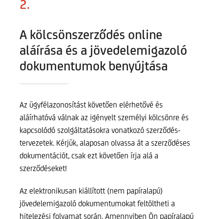
2.
A kölcsönszerződés online
aláírása és a jövedelemigazoló
dokumentumok benyújtása
Az ügyfélazonosítást követően elérhetővé és
aláírhatóvá válnak az igényelt személyi kölcsönre és
kapcsolódó szolgáltatásokra vonatkozó szerződés-
tervezetek. Kérjük, alaposan olvassa át a szerződéses
dokumentációt, csak ezt követően írja alá a
szerződéseket!
Az elektronikusan kiállított (nem papíralapú)
jövedelemigazoló dokumentumokat feltöltheti a
hitelezési folyamat során. Amennyiben Ön papíralapú