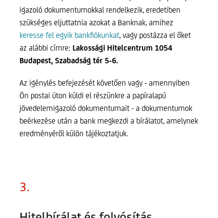
igazoló dokumentumokkal rendelkezik, eredetiben
szükséges eljuttatnia azokat a Banknak, amihez
keresse fel egyik bankfiókunkat
, vagy postázza el őket
az alábbi címre:
Lakossági Hitelcentrum 1054
Budapest, Szabadság tér 5-6.
Az igénylés befejezését követően vagy - amennyiben
Ön postai úton küldi el részünkre a papíralapú
jövedelemigazoló dokumentumait - a dokumentumok
beérkezése után a bank megkezdi a bírálatot, amelynek
eredményéről külön tájékoztatjuk.
3.
Hitelbírálat és folyósítás