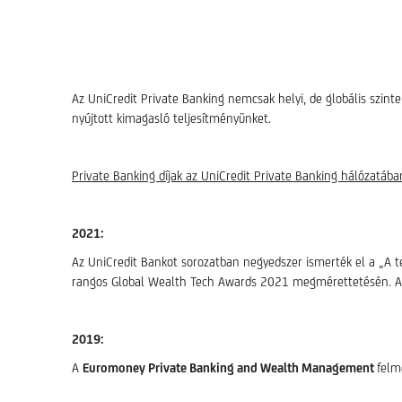
Az UniCredit Private Banking nemcsak helyi, de globális szint
nyújtott kimagasló teljesítményünket.
Private Banking díjak az UniCredit Private Banking hálózatába
2021:
Az UniCredit Bankot sorozatban negyedszer ismerték el a „A 
rangos Global Wealth Tech Awards 2021 megmérettetésén. Az e
2019:
A
Euromoney Private Banking and Wealth Management
felm