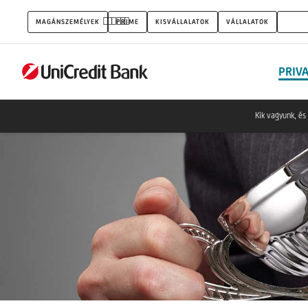
Elismerések
MAGÁNSZEMÉLYEK
PRIME
KISVÁLLALATOK
VÁLLALATOK
PRIV
PRIV
Kik vagyunk, és