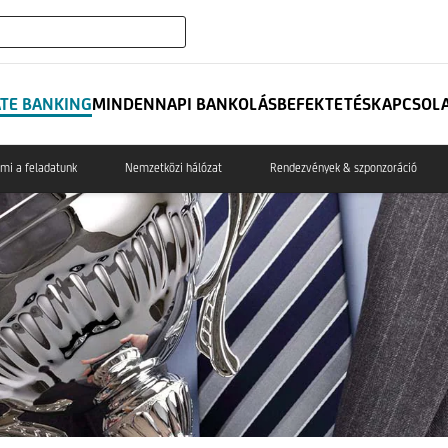
expand_more
ATE BANKING
ATE BANKING
MINDENNAPI BANKOLÁS
BEFEKTETÉS
KAPCSOL
 mi a feladatunk
Nemzetközi hálózat
Rendezvények & szponzoráció