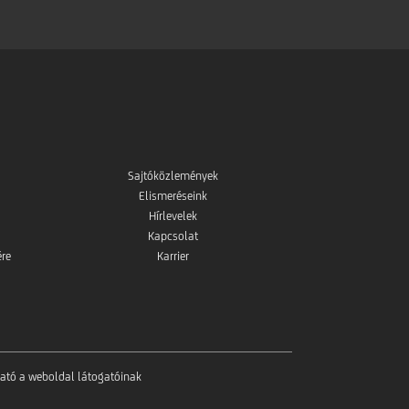
Sajtóközlemények
Elismeréseink
Hírlevelek
Kapcsolat
ére
Karrier
tató a weboldal látogatóinak