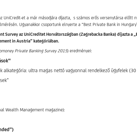
az UniCredit-et a már másodjára díjazta, s számos erős versenytársa előtt n
lmérésén. Ugyanakkor csoportunk elnyerte a “Best Private Bank in Hungary”
Survey az UniCreditet Horvátországban (Zagrebacka Banka) díjazta a „Bes
ement in Austria” kategóriában.
omoney Private Banking Survey 2015
) eredményei:
ások"
k alkategória: ultra magas nettó vagyonnal rendelkező ügyfelek (30
ések”
onal Wealth Management magazine):
nded”)