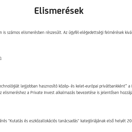
Elismerések
en is számos elismerésben részesült. Az ügyfél-elégedettségi felmérések kiv
n
technológiát legjobban hasznosító közép- és kelet-európai privátbankként
lismeréshez a Private Invest alkalmazás bevezetése is jelentősen hozzájá
érés "Kutatás és eszközallokációs tanácsadás" kategóriájának első helyét 20