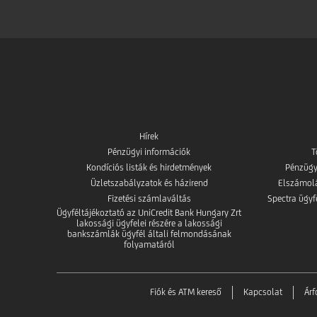
Hírek
Pénzügyi információk
T
Kondíciós listák és hirdetmények
Pénzügy
Üzletszabályzatok és házirend
Elszámolás
Fizetési számlaváltás
Spectra ügyf
Ügyféltájékoztató az UniCredit Bank Hungary Zrt
lakossági ügyfelei részére a lakossági
bankszámlák ügyfél általi felmondásának
folyamatáról
Fiók és ATM kereső
Kapcsolat
Ár