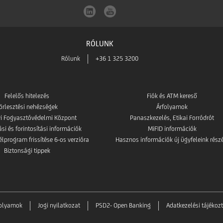
RÓLUNK
Rólunk
+36 1 325 3200
Felelős hitelezés
Fiók és ATM kereső
örlesztési nehézségek
Árfolyamok
i Fogyasztóvédelmi Központ
Panaszkezelés, Etikai Forródrót
i és forintosítási információk
MiFID információk
élprogram frissítése 6-os verzióra
Hasznos információk új ügyfeleink rész
Biztonsági tippek
folyamok
Jogi nyilatkozat
PSD2- Open Banking
Adatkezelési tájékoz