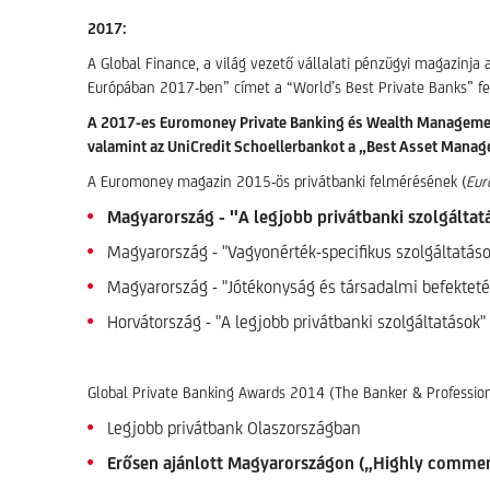
2017:
A Global Finance, a világ vezető vállalati pénzügyi magazinja 
Európában 2017-ben” címet a “World’s Best Private Banks” fe
A 2017-es Euromoney Private Banking és Wealth Management 
valamint az UniCredit Schoellerbankot a „Best Asset Manag
A Euromoney magazin 2015-ös privátbanki felmérésének (
Eur
Magyarország - "A legjobb privátbanki szolgáltat
Magyarország - "Vagyonérték-specifikus szolgáltatáso
Magyarország - "Jótékonyság és társadalmi befektet
Horvátország - "A legjobb privátbanki szolgáltatások"
Global Private Banking Awards 2014 (The Banker & Professi
Legjobb privátbank Olaszországban
Erősen ajánlott Magyarországon („Highly comme