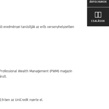
ÁRFOLYAMOK
CSALÁSOK
áló eredményei tanúsítják az erős versenyhelyzetben
” a Professional Wealth Management (PWM) magazin
rult.
19-ben az UniCredit nyerte el.