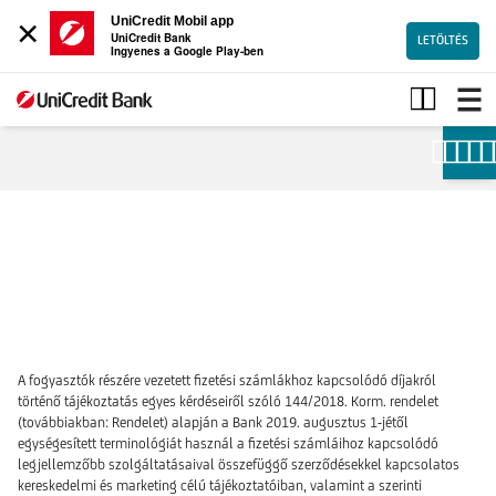
×
UniCredit Mobil app
UniCredit Bank
LETÖLTÉS
Ingyenes a Google Play-ben
PAD
A fogyasztók részére vezetett fizetési számlákhoz kapcsolódó díjakról
történő tájékoztatás egyes kérdéseiről szóló 144/2018. Korm. rendelet
(továbbiakban: Rendelet) alapján a Bank 2019. augusztus 1-jétől
egységesített terminológiát használ a fizetési számláihoz kapcsolódó
legjellemzőbb szolgáltatásaival összefüggő szerződésekkel kapcsolatos
kereskedelmi és marketing célú tájékoztatóiban, valamint a szerinti