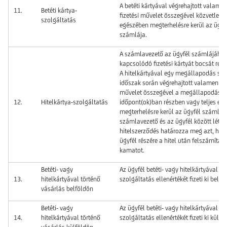
A betéti kártyával végrehajtott valame
11.
Betéti kártya-
fizetési művelet összegével közvetlenül
szolgáltatás
egészében megterhelésre kerül az ügyf
számlája.
A számlavezető az ügyfél számlájáho
kapcsolódó fizetési kártyát bocsát rend
A hitelkártyával egy megállapodás szer
időszak során végrehajtott valamennyi 
művelet összegével a megállapodás sz
12.
Hitelkártya-szolgáltatás
időpont(ok)ban részben vagy teljes eg
megterhelésre kerül az ügyfél számlája
számlavezető és az ügyfél között létrej
hitelszerződés határozza meg azt, hog
ügyfél részére a hitel után felszámítan
kamatot.
Betéti- vagy
Az ügyfél betéti- vagy hitelkártyával á
13.
hitelkártyával történő
szolgáltatás ellenértékét fizeti ki belfö
vásárlás belföldön
Betéti- vagy
Az ügyfél betéti- vagy hitelkártyával á
14.
hitelkártyával történő
szolgáltatás ellenértékét fizeti ki külfö