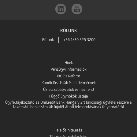
az
Play-
App
ből
RÓLUNK
Store-
Rólunk
+36 1/30 325 3200
ból
Hírek
Pénzügyi információk
IBOR’s Reform
Kondíciós listák és hirdetmények
Üzletszabályzatok és házirend
Függő ügynökök listája
Ügyféltájékoztató az UniCredit Bank Hungary Zrt lakossági ügyfelei részére a
lakossági bankszámlák ügyfél általi felmondásának folyamatáról
Felelős hitelezés
Törlesztési nehézségek