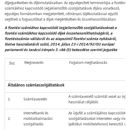
díjjegyzékeiben és díjkimutatásaiban. Az egységesített terminológia a fizetési
számlákhoz kapcsolódó legjellemzőbb szolgáltatások díjára vonatkozó,
egységes formátumban megjelenített, célirányos tájékoztatással együtt
segítheti a fogyasztókat a díjak megértésében és összehasonlításában.
A fizetési számlához kapcsolódó legjellemzőbb szolgáltatásoknak a
fizetési számlákhoz kapcsolódó díjak összehasonlíthatóságáról, a
fizetésiszámla-váltásról és az alapszintű fizetési számla nyitásáról,
illetve használatáról szóló, 2014. július 23-i 2014/92/EU európai
parlamenti és tanácsi irányelv 3. cikk (5) bekezdése szerinti jegyzéke
Megnevezés
Fogalom meghatározás
Ssz.
Általános számlaszolgáltatások
A számlavezető számlát vezet az ügyfél
1.
Számlavezetés
használat céljából.
Internetbanki és
Az ügyfél a számlájához kapcsolódó
2.
mobilalkalmazási
szolgáltatásokat interneten vagy mobi
szolgáltatás
(például mobiltelefonon) keresztül ves