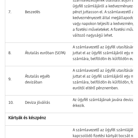
számlavezetőjének utasítást adjon arr
ügyfél számlájáról a kedvezményezett 
7.
Beszedés
pénzt juttasson el. A számlavezető az 
kedvezményezett által megállapodott
vagy napokon teljesíti a kedvezményeze
a fizetési műveleteket. A fizetési művel
változó nagyságú lehet.
A számlavezető az ügyfél utasítására 
8.
Átutalás euróban (SEPA)
juttat el az ügyfél számlájáról egy más
számlára, belföldön és külföldön euró
A számlavezető az ügyfél utasítására 
Átutalás egyéb
juttat el az ügyfél számlájáról egy más
9.
devizában
számlára, belföldön és külföldön, forin
eurótól eltérő pénznemben.
Az ügyfél számlájának javára deviza ö
10.
Deviza jóváírás
érkezik.
Kártyák és készpénz
A számlavezető az ügyfél számlájáho
kapcsolódó fizetési kártyát bocsát rend