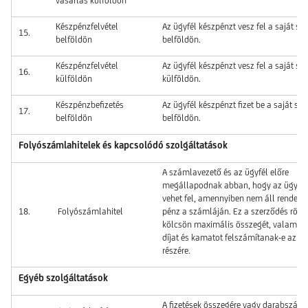
vásárlás külföldön
Készpénzfelvétel
Az ügyfél készpénzt vesz fel a saját sz
15.
belföldön
belföldön.
Készpénzfelvétel
Az ügyfél készpénzt vesz fel a saját sz
16.
külföldön
külföldön.
Készpénzbefizetés
Az ügyfél készpénzt fizet be a saját sz
17.
belföldön
belföldön.
Folyószámlahitelek és kapcsolódó szolgáltatások
A számlavezető és az ügyfél előre
megállapodnak abban, hogy az ügyfél
vehet fel, amennyiben nem áll rendelk
18.
Folyószámlahitel
pénz a számláján. Ez a szerződés rögzí
kölcsön maximális összegét, valamint 
díjat és kamatot felszámítanak-e az üg
részére.
Egyéb szolgáltatások
A fizetések összegére vagy darabszám