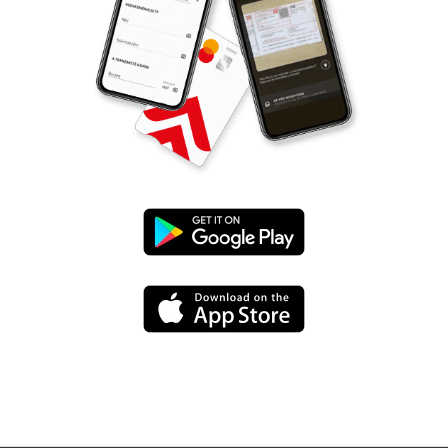
UniCredit
mBanking
UniCredit
letöltése
mBanking
a
letöltése
Google