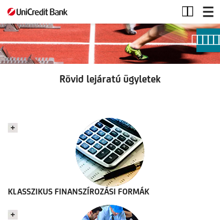
Rövid
lejáratú
ügyletek
Rövid lejáratú ügyletek
KLASSZIKUS FINANSZÍROZÁSI FORMÁK