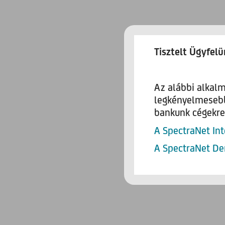
Tisztelt Ügyfelü
Az alábbi alkal
legkényelmesebbe
bankunk cégekre 
A SpectraNet Int
A SpectraNet Dem