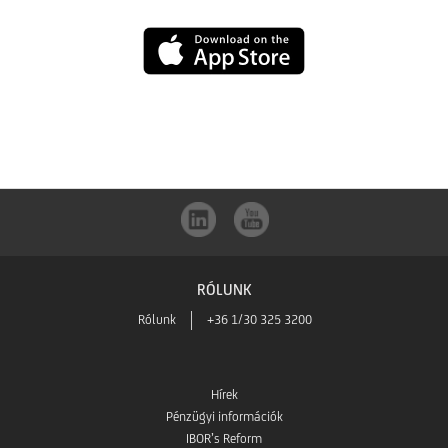
mBanking
UniCredit
letöltése
mBanking
a
letöltése
Google
az
Play-
App
ből
RÓLUNK
Store-
Rólunk
+36 1/30 325 3200
ból
Hírek
Pénzügyi információk
IBOR’s Reform