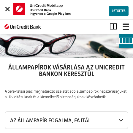
×
UniCredit Mobil app
UniCredit Bank
LETÖLTÉS
Ingyenes a Google Play-ben
Állampapírok
forgalmazása
az
UniCredit
Bankon
keresztül
ÁLLAMPAPÍROK VÁSÁRLÁSA AZ UNICREDIT
BANKON KERESZTÜL
A befektetési piac meghatározó szeletét adó állampapírok népszerűségüket
a likviditásuknak és a kiemelkedő biztonságuknak köszönhetik.
AZ ÁLLAMPAPÍR FOGALMA, FAJTÁI