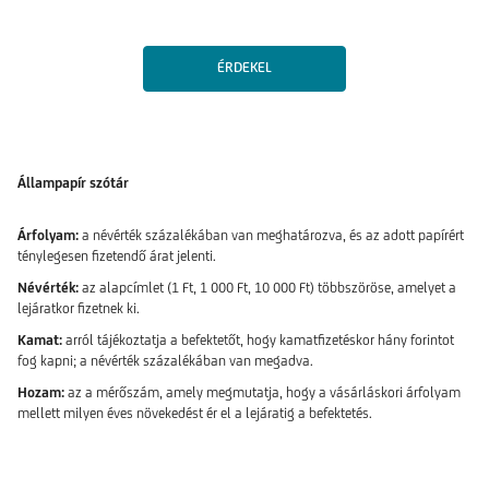
ÉRDEKEL
Állampapír szótár
Árfolyam:
a névérték százalékában van meghatározva, és az adott papírért
ténylegesen fizetendő árat jelenti.
Névérték:
az alapcímlet (1 Ft, 1 000 Ft, 10 000 Ft) többszöröse, amelyet a
lejáratkor fizetnek ki.
Kamat:
arról tájékoztatja a befektetőt, hogy kamatfizetéskor hány forintot
fog kapni; a névérték százalékában van megadva.
Hozam:
az a mérőszám, amely megmutatja, hogy a vásárláskori árfolyam
mellett milyen éves növekedést ér el a lejáratig a befektetés.