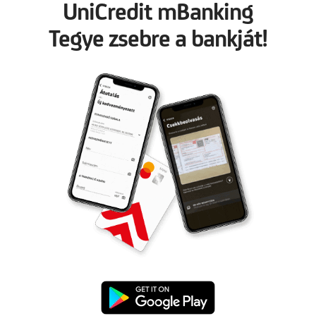
UniCredit mBanking
Tegye zsebre a bankját!
UniCredit