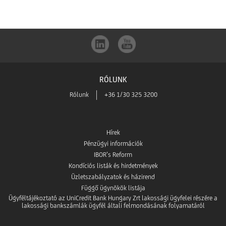
letöltése
Google
az
Play-
App
ből
RÓLUNK
Store-
Rólunk
+36 1/30 325 3200
ból
Hírek
Pénzügyi információk
IBOR’s Reform
Kondíciós listák és hirdetmények
Üzletszabályzatok és házirend
Függő ügynökök listája
Ügyféltájékoztató az UniCredit Bank Hungary Zrt lakossági ügyfelei részére a
lakossági bankszámlák ügyfél általi felmondásának folyamatáról