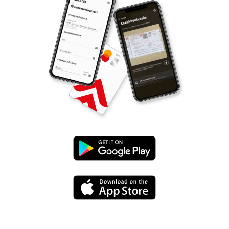
UniCredit
mBanking
UniCredit
letöltése
mBanking
a