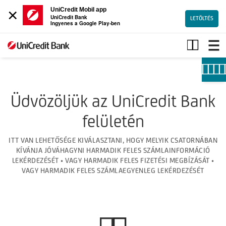
×
UniCredit Mobil app
UniCredit Bank
LETÖLTÉS
Ingyenes a Google Play-ben
DOLogin
Üdvözöljük az UniCredit Bank
felületén
ITT VAN LEHETŐSÉGE KIVÁLASZTANI, HOGY MELYIK CSATORNÁBAN
KÍVÁNJA JÓVÁHAGYNI HARMADIK FELES SZÁMLAINFORMÁCIÓ
LEKÉRDEZÉSÉT • VAGY HARMADIK FELES FIZETÉSI MEGBÍZÁSÁT •
VAGY HARMADIK FELES SZÁMLAEGYENLEG LEKÉRDEZÉSÉT