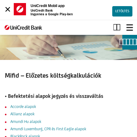
×
UniCredit Mobil app
UniCredit Bank
LETÖLTÉS
Ingyenes a Google Play-ben
Mifid–
Előzetes
költségkalkulációk
Mifid – Előzetes költségkalkulációk
• Befektetési alapok jegyzés és visszaváltás
Accorde alapok
Allianz alapok
Amundi Hu alapok
Amundi Luxemburg, CPR és First Eagle alapok
BlackRock alapok