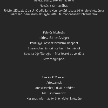
Üzletszabályzatok és házirend
Fizetési számlaváltás
Ügyféltájékoztató az UniCredit Bank Hungary Zrt lakossági ügyfelei részére a
lakossági bankszámlák ügyfél általi felmondásának folyamatáról
Felelős hitelezés
Törlesztési nehézségek
Pénzügyi Fogyasztóvédelmi Központ
Elszámolási és forintosítási információk
Spectra ügyfélprogram frissítése 6-os verzióra
Biztonsági tippek
Fiók és ATM kereső
Árfolyamok
Panaszkezelés, Etikai Forródrót
MiFID információk
Hasznos információk új ügyfeleink részére