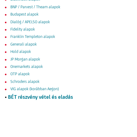
BNP / Parvest / Theam alapok
Budapest alapo
k
Dialóg / APELSO alapok
Fidelity alapok
Franklin Templeton alapok
Generali alapok
Hold alapok
JP Morgan alapok
Onemarkets alapok
OTP alapok
Schroders alapok
VIG alapok (korábban Aegon)
•
BÉT részvény vétel és eladás