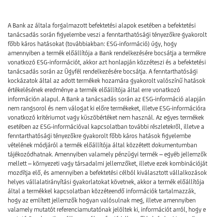
A Bank az általa forgalmazott befektetési alapok esetében a befektetési
tanácsadás során figyelembe veszi a fenntarthatósági tényezőkre gyakorolt
főbb káros hatásokat (továbbiakban: ESG-információ) úgy, hogy
amennyiben a termék előállítója a Bank rendelkezésére bocsátja a termékre
vonatkozó ESG-információt, akkor azt honlapján közzéteszi és a befektetési
tanácsadás során az Ügyfél rendelkezésére bocsátja. A fenntarthatósági
kockázatok által az adott termékek hozamára gyakorolt valószínű hatások
értékelésének eredménye a termék előállítója által erre vonatkozó
információn alapul. A Bank a tanácsadás során az ESG-információ alapján
nem rangsorol és nem válogat ki előre termékeket, illetve ESG-információra
vonatkozó kritériumot vagy küszöbértéket nem használ. Az egyes termékek
esetében az ESG-információval kapcsolatban további részletekről, illetve a
fenntarthatósági tényezőkre gyakorolt főbb káros hatások figyelembe
vételének módjáról a termék előállítója által közzétett dokumentumban
tájékozódhatnak. Amennyiben valamely pénzügyi termék – egyéb jellemzők
mellett – környezeti vagy társadalmi jellemzőket, illetve ezek kombinációját
mozdítja elő, és amennyiben a befektetési célból kiválasztott vállalkozások
helyes vállalatirányítási gyakorlatokat követnek, akkor a termék előállítója
által a termékkel kapcsolatban közzéteendő információk tartalmazzák,
hogy az említett jellemzők hogyan valósulnak meg, illetve amennyiben
valamely mutatót referenciamutatónak jelöltek ki, információt arról, hogy e