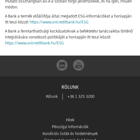
mutató összhangban áll-e a szóban forgó jellemzőkkel, és ha igen, milyen
módon.
A Bank a termék előállítója által megadott ESG-információkat a honlapján
itt teszi közzé:
https://www.unicreditbank.hu/ESG
A Bank a fenntarthatósági kockázatoknak a befektetési tanácsaikba történő
integrálására vonatkozó politikáját a honlapján itt teszi közzé:
https://www.unicreditbank.hu/ESG
RÓLUNK
Rólunk
+36 1 325 3200
Hírek
Pénzügyi információk
Kondíciós listák és hirdetmények