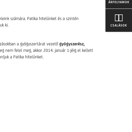
ÁRFOLYAMOK
eleink számára. Patika hitelünket és a szintén
k ki.
CSALÁSOK
ozásokban a gyógyszertárat vezető
gyógyszerész,
eg nem felel meg, akkor 2014. január 1-jéig el kellett
nljuk a Patika hitelünket.