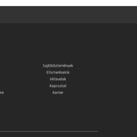
Sajtóközlemények
Elismeréseink
Hírlevelek
Kapcsolat
ére
Karrier