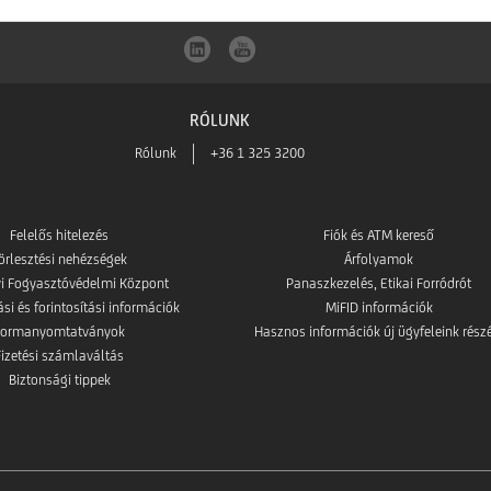
RÓLUNK
Rólunk
+36 1 325 3200
Felelős hitelezés
Fiók és ATM kereső
örlesztési nehézségek
Árfolyamok
i Fogyasztóvédelmi Központ
Panaszkezelés, Etikai Forródrót
i és forintosítási információk
MiFID információk
Formanyomtatványok
Hasznos információk új ügyfeleink rész
Fizetési számlaváltás
Biztonsági tippek