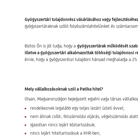
Gyógyszertári tulajdonrész vásárlásához vagy fejlesztéséhez
gyógyszertáraknak szóló folyószámlahitelünket és számlacsoma
Biztos Ön is jól tudja, hogy a
gyógyszertárak működését szab
illetve a gyógyszertári alkalmazottak többségi tulajdonosi 
érnie, hogy a gyógyszerészi tulajdoni hányad meghaladja a 25 s
Mely vállalkozásoknak szól a Patika hitel?
Olyan, Magyarországon bejegyzett egyéni vagy társas vállalk
rendelkeznek legalább egy teljes lezárt üzleti évvel;
nem állnak csőd-, felszámolási eljárás, végelszámolás alatt
igazoltan nincs lejárt köztartozásuk;
nincs lejárt hiteltartozásuk a KHR-ben;