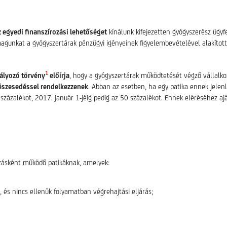
 egyedi finanszírozási lehetőséget
kínálunk kifejezetten gyógyszerész ügyf
gunkat a gyógyszertárak pénzügyi igényeinek figyelembevételével alakítottu
1
ályozó törvény
előírja
, hogy a gyógyszertárak működtetését végző vállalk
részesedéssel rendelkezzenek
. Abban az esetben, ha egy patika ennek jelenl
zázalékot, 2017. január 1-jéig pedig az 50 százalékot. Ennek eléréséhez ajá
ozásként működő patikáknak, amelyek:
, és nincs ellenük folyamatban végrehajtási eljárás;