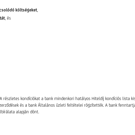
pcsolódó költségeket
,
tát
, és
 részletes kondíciókat a bank mindenkori hatályos Hiteldíj kondíciós lista k
szerződések és a bank Általános üzleti feltételei rögzítették. A bank fenntart
lbírálata alapján dönt.