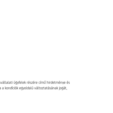
isvállalati ügyfelek részére című hirdetménye és
ja a kondíciók egyoldalú változtatásának jogát,