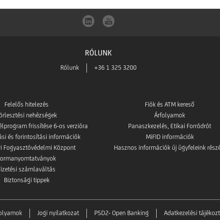
RÓLUNK
Rólunk
+36 1 325 3200
Felelős hitelezés
Fiók és ATM kereső
örlesztési nehézségek
Árfolyamok
élprogram frissítése 6-os verzióra
Panaszkezelés, Etikai Forródrót
i és forintosítási információk
MiFID információk
i Fogyasztóvédelmi Központ
Hasznos információk új ügyfeleink rész
Formanyomtatványok
Fizetési számlaváltás
Biztonsági tippek
folyamok
Jogi nyilatkozat
PSD2- Open Banking
Adatkezelési tájékoz