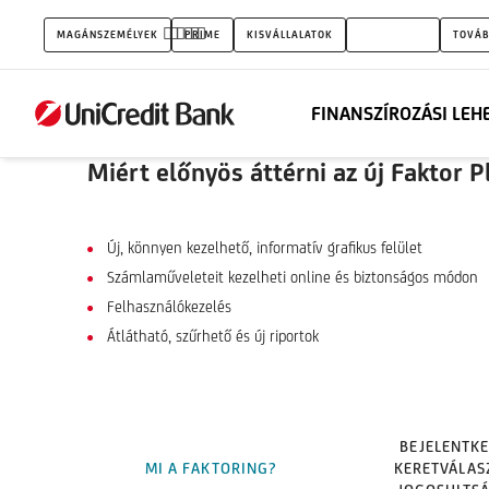
Faktor
MAGÁNSZEMÉLYEK
PRIME
KISVÁLLALATOK
VÁLLALATOK
TOVÁB
Platform
FINANSZÍROZÁSI LEH
Miért előnyös áttérni az új Faktor 
Új, könnyen kezelhető, informatív grafikus felület
Számlaműveleteit kezelheti online és biztonságos módon
Felhasználókezelés
Átlátható, szűrhető és új riportok
BEJELENTKE
MI A FAKTORING?
KERETVÁLAS