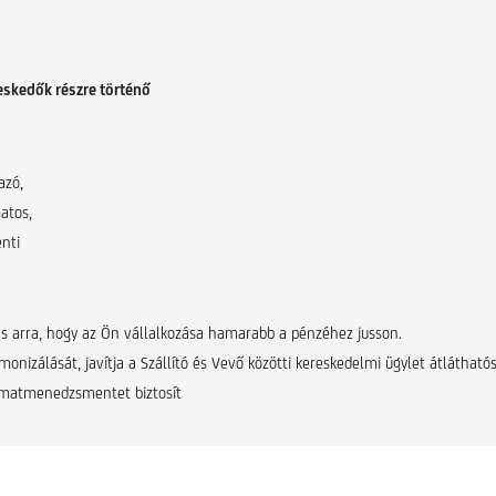
reskedők részre történő
azó,
atos,
enti
ás arra, hogy az Ön vállalkozása hamarabb a pénzéhez jusson.
rmonizálását, javítja a Szállító és Vevő közötti kereskedelmi ügylet átlátható
lyamatmenedzsmentet biztosít