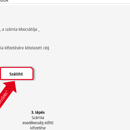
ÁGOK
g, a számla kibocsátója
a kifizetésére kötelezett cég