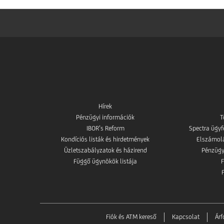
Hírek
Pénzügyi információk
T
IBOR’s Reform
Spectra ügyf
Kondíciós listák és hirdetmények
Elszámolás
Üzletszabályzatok és házirend
Pénzügy
Függő ügynökök listája
Fiók és ATM kereső
Kapcsolat
Ár