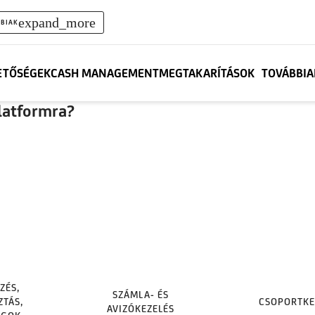
expand_more
BIAK
ETŐSÉGEK
CASH MANAGEMENT
MEGTAKARÍTÁSOK
TOVÁBBIA
Platformra?
ZÉS,
SZÁMLA- ÉS
ZTÁS,
CSOPORTKE
AVIZÓKEZELÉS