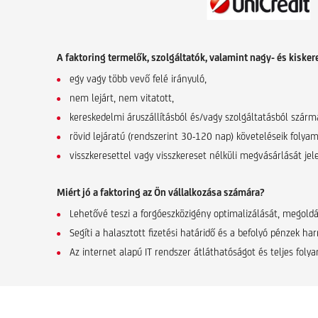
A faktoring termelők, szolgáltatók, valamint nagy- és kiske
egy vagy több vevő felé irányuló,
nem lejárt, nem vitatott,
kereskedelmi áruszállításból és/vagy szolgáltatásból szárm
rövid lejáratú (rendszerint 30-120 nap) követeléseik folyam
visszkeresettel vagy visszkereset nélküli megvásárlását jel
Miért jó a faktoring az Ön vállalkozása számára?
Lehetővé teszi a forgóeszközigény optimalizálását, megold
Segíti a halasztott fizetési határidő és a befolyó pénzek ha
Az internet alapú IT rendszer átláthatóságot és teljes fo