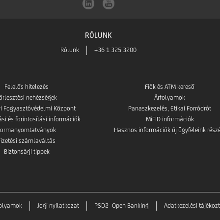
RÓLUNK
Rólunk
+36 1 325 3200
Felelős hitelezés
Fiók és ATM kereső
örlesztési nehézségek
Árfolyamok
i Fogyasztóvédelmi Központ
Panaszkezelés, Etikai Forródrót
i és forintosítási információk
MiFID információk
Formanyomtatványok
Hasznos információk új ügyfeleink rész
Fizetési számlaváltás
Biztonsági tippek
folyamok
Jogi nyilatkozat
PSD2- Open Banking
Adatkezelési tájékoz