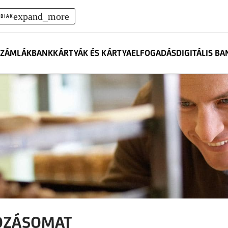
expand_more
BIAK
ZÁMLÁK
BANKKÁRTYÁK ÉS KÁRTYAELFOGADÁS
DIGITÁLIS B
KOZÁSOMAT