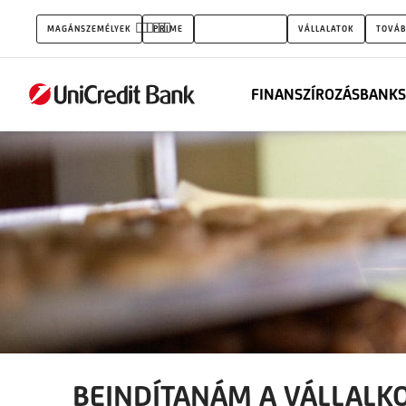
Beindítanám
MAGÁNSZEMÉLYEK
PRIME
KISVÁLLALATOK
VÁLLALATOK
TOVÁB
vállalkozásomat
FINANSZÍROZÁS
BANKS
BEINDÍTANÁM A VÁLLAL