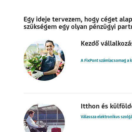
Egy ideje tervezem, hogy céget alap
szükségem egy olyan pénzügyi partne
Kezdő vállalkozá
A FixPont számlacsomag a k
Itthon és külföl
Válassza elektronikus szolgá