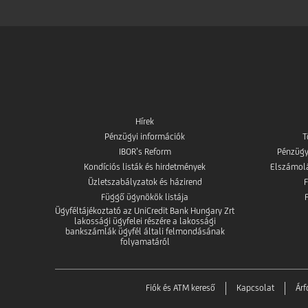
Hírek
Pénzügyi információk
T
IBOR’s Reform
Pénzügy
Kondíciós listák és hirdetmények
Elszámolás
Üzletszabályzatok és házirend
Függő ügynökök listája
Ügyféltájékoztató az UniCredit Bank Hungary Zrt
lakossági ügyfelei részére a lakossági
bankszámlák ügyfél általi felmondásának
folyamatáról
Fiók és ATM kereső
Kapcsolat
Ár