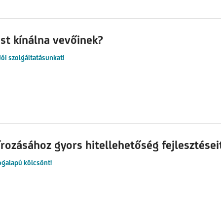
st kínálna vevőinek?
ói szolgáltatásunkat!
írozásához gyors hitellehetőség fejlesztései
logalapú kölcsönt!