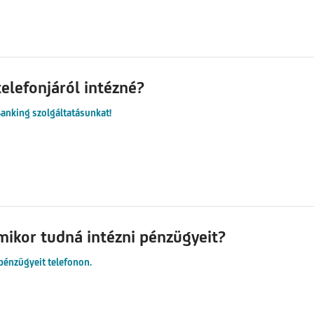
elefonjáról intézné?
anking szolgáltatásunkat!
mikor tudná intézni pénzügyeit?
 pénzügyeit telefonon.