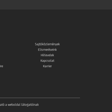
Sajtóközlemények
Elismeréseink
Hírlevelek
Kapcsolat
ére
Karrier
tató a weboldal látogatóinak