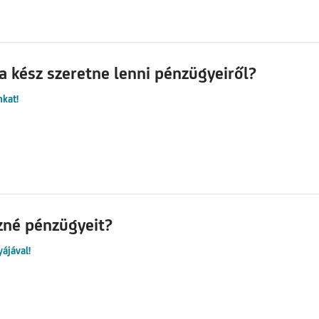
a kész szeretne lenni pénzügyeiről?
nkat!
zné pénzügyeit?
ájával!