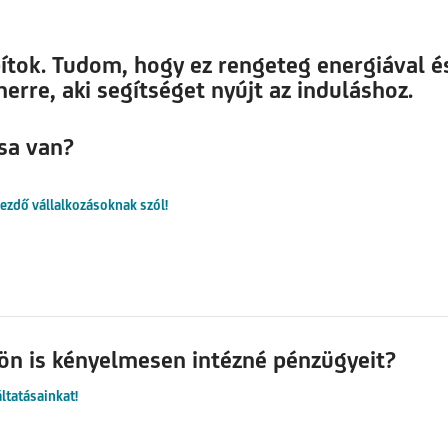
ítok. Tudom, hogy ez rengeteg energiával és
rre, aki segítséget nyújt az induláshoz.
sa van?
ezdő vállalkozásoknak szól!
dön is kényelmesen intézné pénzügyeit?
ltatásainkat!