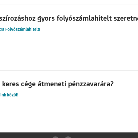
nszírozáshoz gyors folyószámlahitelt szeretn
tra Folyószámlahitelt!
 keres cége átmeneti pénzzavarára?
ink közül!