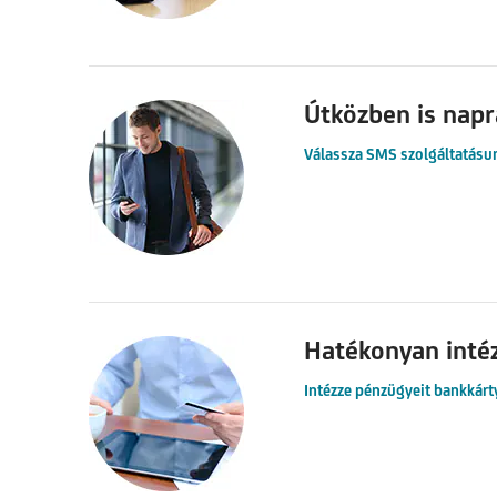
Útközben is napr
Válassza SMS szolgáltatásu
Hatékonyan inté
Intézze pénzügyeit bankkárty