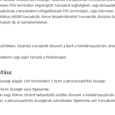
ó helyen POS terminálon végrehajtott tranzakció segítségével, vagy kártyaa
zakciónak a kereskedelmi elfogadóhelyek POS termináljain, vagy internetes f
tékhoz kötődő tranzakciók, illetve készpénzfelvételi tranzakciók, átutalási 
hajtott díj- és kamatterhelések.
zértékben, Vásárlási tranzakciót könyvelt a Bank a hitelkártyaszámlán, ame
sedelem vagy lejárt tartozás a fordulónapon.
ítása:
sszege alapján 100 forintonként 1 forint a pénzvisszatérítés összege;
forint összegét veszi figyelembe.
 vagy ATM-en történő befizetésből eredően könyvelt a hitelkártyaszámlán (p
an, a pénzvisszatérítés összegének számításakor figyelembe vett tranzakciós