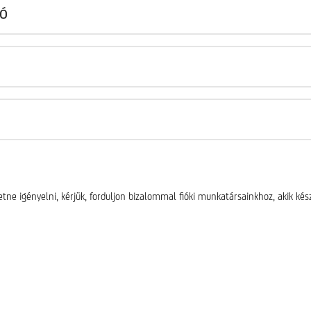
IÓ
tne igényelni, kérjük, forduljon bizalommal fióki munkatársainkhoz, akik kés