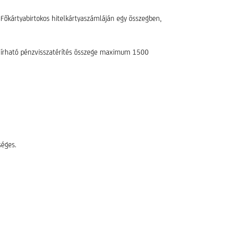
a Főkártyabirtokos hitelkártyaszámláján egy összegben,
óváírható pénzvisszatérítés összege maximum 1500
séges.