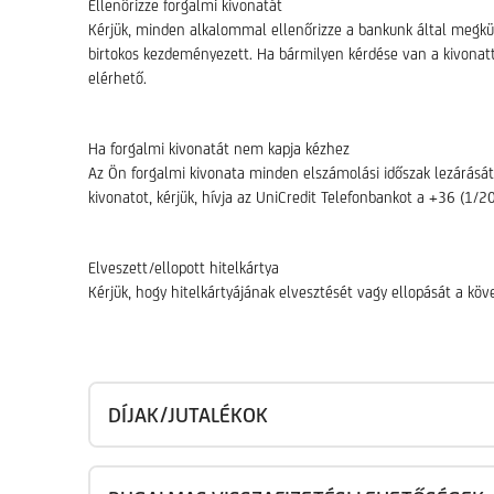
Ellenőrizze forgalmi kivonatát
Kérjük, minden alkalommal ellenőrizze a bankunk által megküld
birtokos kezdeményezett. Ha bármilyen kérdése van a kivonat
elérhető.
Ha forgalmi kivonatát nem kapja kézhez
Az Ön forgalmi kivonata minden elszámolási időszak lezárását
kivonatot, kérjük, hívja az UniCredit Telefonbankot a +36 (1
Elveszett/ellopott hitelkártya
Kérjük, hogy hitelkártyájának elvesztését vagy ellopását a k
DÍJAK/JUTALÉKOK