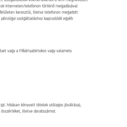
datok interneten/telefonon történő megadásával
elületen keresztül, illetve telefonon megadott
és pénzügyi szolgáltatáshoz kapcsolódó egyéb
lyet vagy a Főkártyabirtokos vagy valamely
l. hibásan könyvelt tételek utólagos jóváírása),
 összértéket, illetve darabszámot.