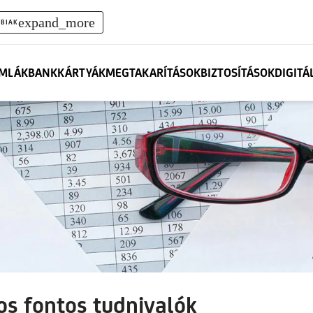
expand_more
BIAK
MLÁK
BANKKÁRTYÁK
MEGTAKARÍTÁSOK
BIZTOSÍTÁSOK
DIGITÁ
os fontos tudnivalók