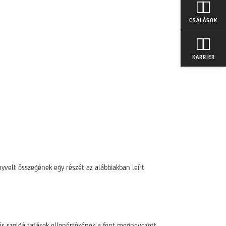
CSALÁSOK
KARRIER
nyvelt összegének egy részét az alábbiakban leírt
k és szolgáltatások ellenértékének a fent megnevezett