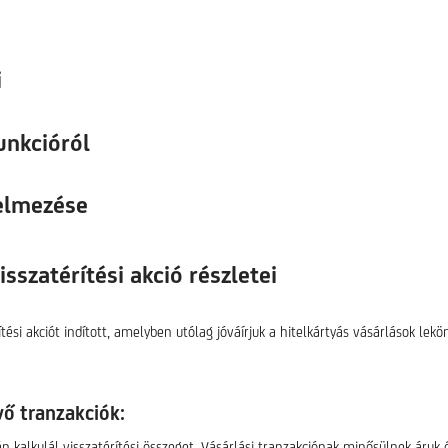
i
unkcióról
telmezése
sszatérítési akció részletei
si akciót indított, amelyben utólag jóváírjuk a hitelkártyás vásárlások lekö
vő tranzakciók:
tán kalkulál visszatérítési összeget. Vásárlási tranzakciónak minősülnek áru