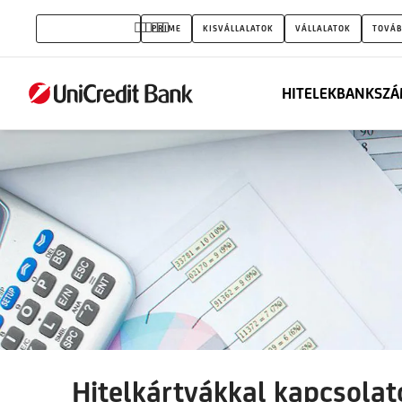
Hitelkártya
MAGÁNSZEMÉLYEK
PRIME
KISVÁLLALATOK
VÁLLALATOK
TOVÁB
kivonat
HITELEK
BANKSZÁ
Hitelkártyákkal kapcsolat