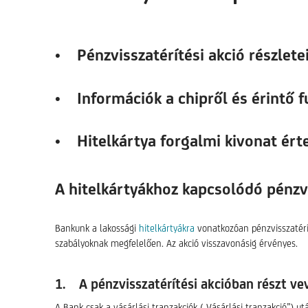
• Pénzvisszatérítési akció részlete
• Információk a chipről és érintő f
• Hitelkártya forgalmi kivonat ér
A hitelkártyákhoz kapcsolódó pénzvi
Bankunk a lakossági
hitelkártyákra
vonatkozóan pénzvisszatéríté
szabályoknak megfelelően. Az akció visszavonásig érvényes.
1. A pénzvisszatérítési akcióban részt ve
A Bank csak a vásárlási tranzakciók („Vásárlási tranzakció”) u