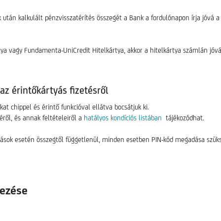
 után kalkulált pénzvisszatérítés összegét a Bank a fordulónapon írja jóvá 
rtya vagy Fundamenta-UniCredit Hitelkártya, akkor a hitelkártya számlán j
az érintőkártyás fizetésről
at chippel és érintő funkcióval ellátva bocsátjuk ki.
jéről, és annak feltételeiről a
hatályos kondíciós listában
tájékozódhat.
árlások esetén összegtől függetlenül, minden esetben PIN-kód megadása szük
mezése