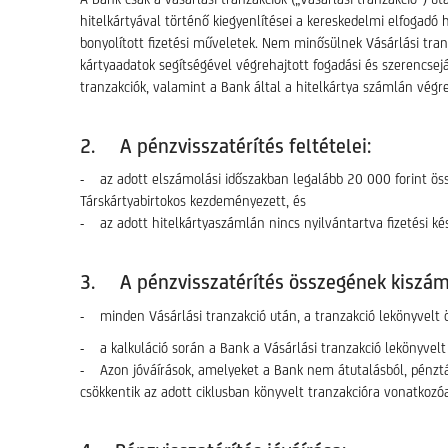
hitelkártyával történő kiegyenlítései a kereskedelmi elfogad
bonyolított fizetési műveletek. Nem minősülnek Vásárlási tran
kártyaadatok segítségével végrehajtott fogadási és szerencsejá
tranzakciók, valamint a Bank által a hitelkártya számlán végre
2. A pénzvisszatérítés feltételei:
- az adott elszámolási időszakban legalább 20 000 forint öss
Társkártyabirtokos kezdeményezett, és
- az adott hitelkártyaszámlán nincs nyilvántartva fizetési ké
3. A pénzvisszatérítés összegének kiszám
- minden Vásárlási tranzakció után, a tranzakció lekönyvelt ö
- a kalkuláció során a Bank a Vásárlási tranzakció lekönyvelt 
- Azon jóváírások, amelyeket a Bank nem átutalásból, pénztári
csökkentik az adott ciklusban könyvelt tranzakcióra vonatkozó