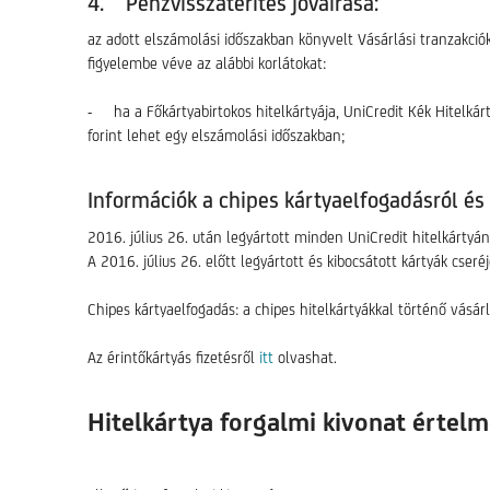
4. Pénzvisszatérítés jóváírása:
az adott elszámolási időszakban könyvelt Vásárlási tranzakciók
figyelembe véve az alábbi korlátokat:
- ha a Főkártyabirtokos hitelkártyája, UniCredit Kék Hitelká
forint lehet egy elszámolási időszakban;
Információk a chipes kártyaelfogadásról és 
2016. július 26. után legyártott minden UniCredit hitelkártyánk
A 2016. július 26. előtt legyártott és kibocsátott kártyák cseré
Chipes kártyaelfogadás: a chipes hitelkártyákkal történő vás
Az érintőkártyás fizetésről
itt
olvashat.
Hitelkártya forgalmi kivonat értel