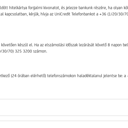
ött hitelkártya forgalmi kivonatot, és jelezze bankunk részére, ha olyan k
tal kapcsolatban, kérjük, hívja az UniCredit Telefonbankot a +36 (1/20/30
 követően készül el. Ha az elszámolási időszak lezárását követő 8 napon b
/20/30/70) 325 3200 számon.
övetkező (24 órában elérhető) telefonszámokon haladéktalanul jelentse be: