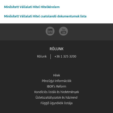
Minősített Vállalati Hitel Hitelkérelem
Minősített Vállalati Hitel csatolandó dokumentumok lista
RÓLUNK
Rólunk
+36 1 325 3200
Hírek
Pénzügyi információk
IBOR’s Reform
Kondíciós listák és hirdetmények
Üzletszabályzatok és házirend
Függő ügynökök listája