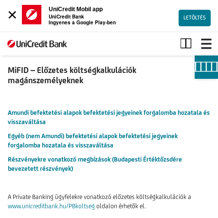
×
UniCredit Mobil app
UniCredit Bank
LETÖLTÉS
Ingyenes a Google Play-ben
MiFID-
Előzetes
költségkalkulációk
MiFID – Előzetes költségkalkulációk
magánszemélyeknek
Amundi befektetési alapok befektetési jegyeinek forgalomba hozatala és
visszaváltása
Egyéb (nem Amundi) befektetési alapok befektetési jegyeinek
forgalomba hozatala és visszaváltása
Részvényekre vonatkozó megbízások (Budapesti Értéktőzsdére
bevezetett részvények)
A Private Banking ügyfelekre vonatkozó előzetes költségkalkulációk a
www.unicreditbank.hu/PBkoltseg
oldalon érhetők el.