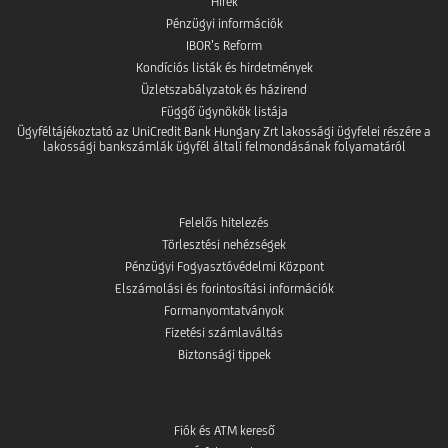
Hírek
Pénzügyi információk
IBOR’s Reform
Kondíciós listák és hirdetmények
Üzletszabályzatok és házirend
Függő ügynökök listája
Ügyféltájékoztató az UniCredit Bank Hungary Zrt lakossági ügyfelei részére a
lakossági bankszámlák ügyfél általi felmondásának folyamatáról
Felelős hitelezés
Törlesztési nehézségek
Pénzügyi Fogyasztóvédelmi Központ
Elszámolási és forintosítási információk
Formanyomtatványok
Fizetési számlaváltás
Biztonsági tippek
Fiók és ATM kereső