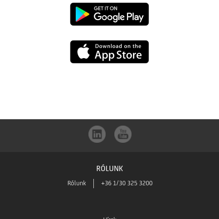
UniCredit
mBanking
UniCredit
letöltése
mBanking
a
letöltése
Google
az
Play-
App
ből
RÓLUNK
Store-
Rólunk
+36 1/30 325 3200
ból