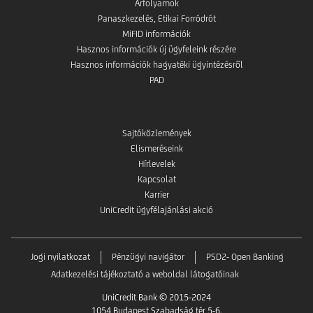
Árfolyamok
Panaszkezelés, Etikai Forródrót
MiFID információk
Hasznos információk új ügyfeleink részére
Hasznos információk hagyatéki ügyintézésről
PAD
Sajtóközlemények
Elismeréseink
Hírlevelek
Kapcsolat
Karrier
UniCredit ügyfélajánlási akció
Jogi nyilatkozat
Pénzügyi navigátor
PSD2- Open Banking
Adatkezelési tájékoztató a weboldal látogatóinak
UniCredit Bank © 2015-2024
1054 Budapest Szabadság tér 5-6.