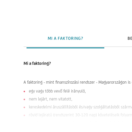
MI A FAKTORING?
B
Mi a faktoring?
A faktoring - mint finanszírozási rendszer - Magyarországon is
egy vagy több vevő felé irányuló,
nem lejárt, nem vitatott,
kereskedelmi áruszállításból és/vagy szolgáltatásból szárm
rövid lejáratú (rendszerint 30-120 nap) követeléseik folyam
visszkeresettel vagy visszkereset nélküli megvásárlását jele