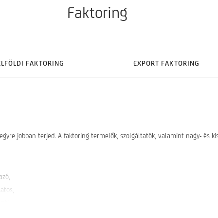
Faktoring
ELFÖLDI FAKTORING
EXPORT FAKTORING
 egyre jobban terjed. A faktoring termelők, szolgáltatók, valamint nagy- és k
azó,
atos,
nti.