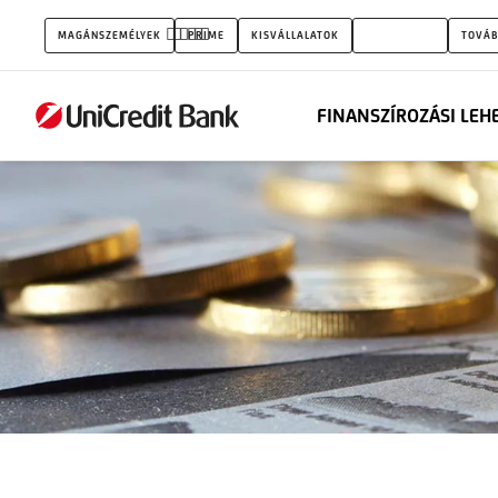
Faktoring
MAGÁNSZEMÉLYEK
PRIME
KISVÁLLALATOK
VÁLLALATOK
TOVÁB
FINANSZÍROZÁSI LEH