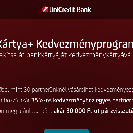
Kártya+ Kedvezményprogra
akítsa át bankkártyáját kedvezménykártyává 
öbb, mint 30 partnerünknél vásárolhat kedvezményes
n hozzá akár
35%-os kedvezményhez egyes partnere
son meg ajánlatonként
akár 30 000 Ft-ot pénzvisszaté