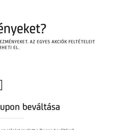
nyeket?​
ZMÉNYEKET. AZ EGYES AKCIÓK FELTÉTELEIT
ETI EL.​
upon beváltása