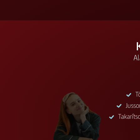
Al
T
Jusso
Takarít