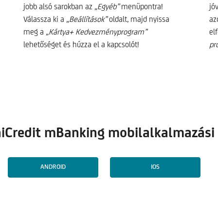
jobb alsó sarokban az
„Egyéb”
menüpontra!
jó
Válassza ki a
„Beállítások”
oldalt, majd nyissa
az
meg a
„Kártya+ Kedvezményprogram”
el
lehetőséget és húzza el a kapcsolót!​
pr
UniCredit mBanking mobilalkalmazási 
ANDROID
IOS