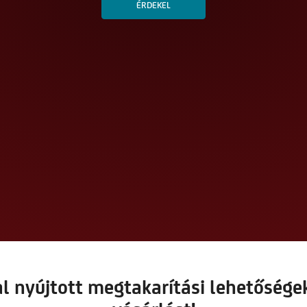
ÉRDEKEL
al nyújtott megtakarítási lehetősége