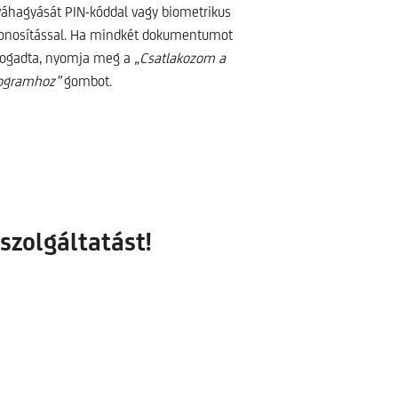
váhagyását PIN-kóddal vagy biometrikus
onosítással. Ha mindkét dokumentumot
fogadta, nyomja meg a
„Csatlakozom a
ogramhoz”
gombot.
szolgáltatást!