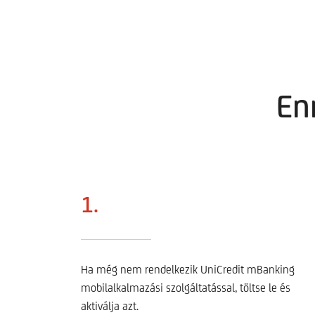
En
1.
Ha még nem rendelkezik UniCredit mBanking
mobilalkalmazási szolgáltatással, töltse le és
aktiválja azt.