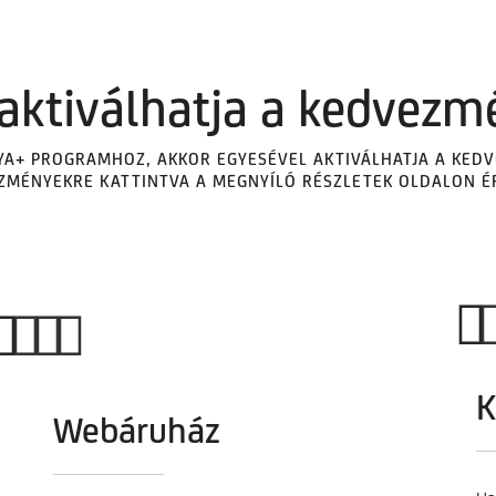
aktiválhatja a kedvezmé
A+ PROGRAMHOZ, AKKOR​ EGYESÉVEL AKTIVÁLHATJA A KEDVE
EZMÉNYEKRE KATTINTVA A MEGNYÍLÓ RÉSZLETEK OLDALON ÉRH
K
Webáruház