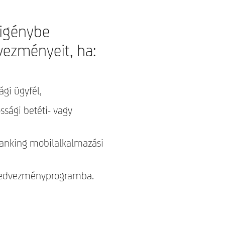
 igénybe
vezményeit, ha:
ági ügyfél,
ssági betéti- vagy
Banking mobilalkalmazási
 Kedvezményprogramba.