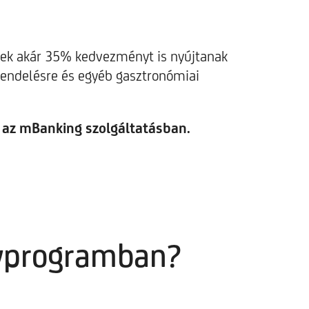
lyek akár 35% kedvezményt is nyújtanak
l rendelésre és egyéb gasztronómiai
i az mBanking szolgáltatásban.
nyprogramban?