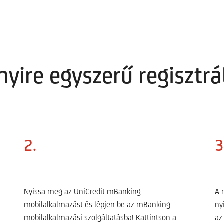
nyire egyszerű regisztrál
2.
3
Nyissa meg az UniCredit mBanking
A 
mobilalkalmazást és lépjen be az mBanking
ny
mobilalkalmazási szolgáltatásba! Kattintson a
az