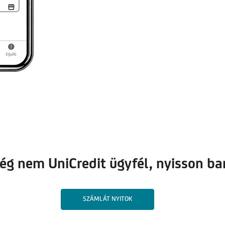
g nem UniCredit ügyfél, nyisson ba
SZÁMLÁT NYITOK