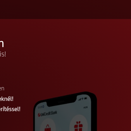
m
is!
en
knél!
rítéssel!