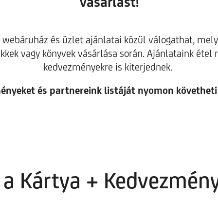
vásárlást!
s webáruház és üzlet ajánlatai közül válogathat, me
cikkek vagy könyvek vásárlása során. Ajánlataink éte
kedvezményekre is kiterjednek.
ményeket és partnereink listáját nyomon követhet
zt a Kártya + Kedvezmé