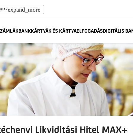
expand_more
BIAK
ZÁMLÁK
BANKKÁRTYÁK ÉS KÁRTYAELFOGADÁS
DIGITÁLIS B
zéchenyi Likviditási Hitel MAX+