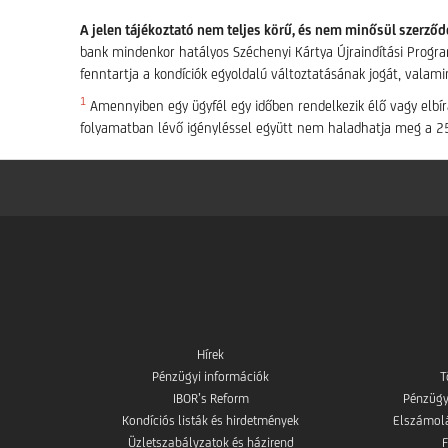
A jelen tájékoztató nem teljes körű, és nem minősül szerződ
bank mindenkor hatályos Széchenyi Kártya Újraindítási Progra
fenntartja a kondíciók egyoldalú változtatásának jogát, valamin
1
Amennyiben egy ügyfél egy időben rendelkezik élő vagy elbírá
folyamatban lévő igényléssel együtt nem haladhatja meg a 250
Hírek
Pénzügyi információk
T
IBOR’s Reform
Pénzügy
Kondíciós listák és hirdetmények
Elszámolás
Üzletszabályzatok és házirend