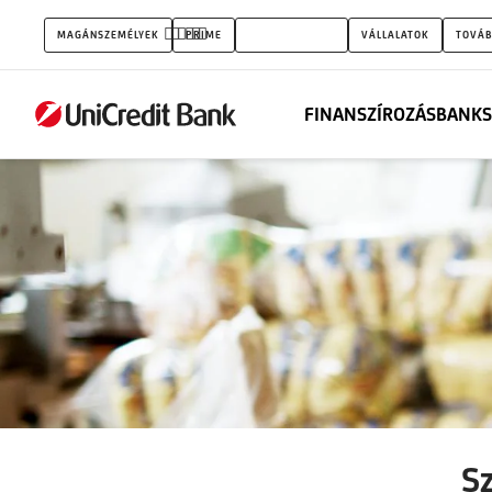
Széchenyi
MAGÁNSZEMÉLYEK
PRIME
KISVÁLLALATOK
VÁLLALATOK
TOVÁB
Likviditási
Hitel
FINANSZÍROZÁS
BANKS
MAX
S