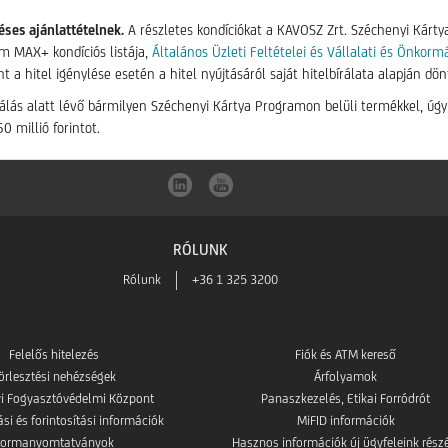
éses ajánlattételnek.
A részletes kondíciókat a KAVOSZ Zrt. Széchenyi Kárty
m MAX+ kondíciós listája,
Általános Üzleti Feltételei és Vállalati és Önkorm
t a hitel igénylése esetén a hitel nyújtásáról saját hitelbírálata alapján dön
lás alatt lévő bármilyen Széchenyi Kártya Programon belüli termékkel, úgy e
 millió forintot.
RÓLUNK
Rólunk
+36 1 325 3200
Felelős hitelezés
Fiók és ATM kereső
örlesztési nehézségek
Árfolyamok
i Fogyasztóvédelmi Központ
Panaszkezelés, Etikai Forródrót
i és forintosítási információk
MiFID információk
Formanyomtatványok
Hasznos információk új ügyfeleink rész