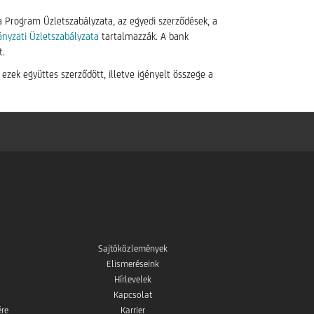
a Program Üzletszabályzata, az egyedi szerződések, a
ányzati Üzletszabályzata
tartalmazzák. A bank
t.
zek együttes szerződött, illetve igényelt összege a
Sajtóközlemények
Elismeréseink
Hírlevelek
Kapcsolat
ére
Karrier