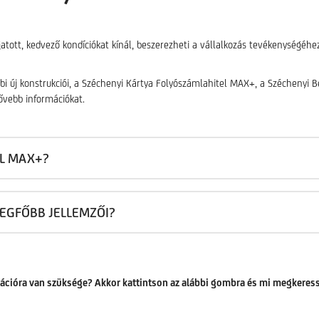
atott, kedvező kondíciókat kínál, beszerezheti a vállalkozás tevékenységéhe
i új konstrukciói, a Széchenyi Kártya Folyószámlahitel MAX+, a Széchenyi 
ővebb információkat.
EL MAX+?
 LEGFŐBB JELLEMZŐI?
ációra van szüksége? Akkor kattintson az alábbi gombra és mi megkeress