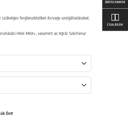
ÁRFOLYAMOK
z szükséges forgóeszközöket és/vagy szolgáltatásokat.
CSALÁSOK
Beruházási Hitel MAX+, valamint az Agrár Széchenyi
ük Önt!