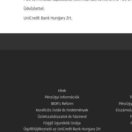
Üdvözlettel:
UniCredit Bank Hungary Zrt.
Hírek
Pénzügyi információk
T
IBOR’s Reform
Pénzügy
Kondíciós listák és hirdetmények
Elszámolás
Üzletszabályzatok és házirend
Függő ügynökök listája
Ügyféltájékoztató az UniCredit Bank Hungary Zrt