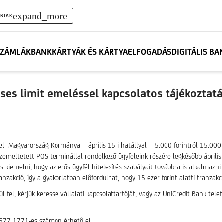
expand_more
BIAK
ZÁMLÁK
BANKKÁRTYÁK ÉS KÁRTYAELFOGADÁS
DIGITÁLIS B
éses limit emeléssel kapcsolatos tájékoztat
tel Magyarország Kormánya – április 15-i hatállyal - 5.000 forintról 15.00
üzemeltetett POS terminállal rendelkező ügyfeleink részére legkésőbb április 
 kiemelni, hogy az erős ügyfél hitelesítés szabályait továbbra is alkalmazn
ció, így a gyakorlatban előfordulhat, hogy 15 ezer forint alatti tranzakci
fel, kérjük keresse vállalati kapcsolattartóját, vagy az UniCredit Bank tel
1 577 1771-es számon érhető el.