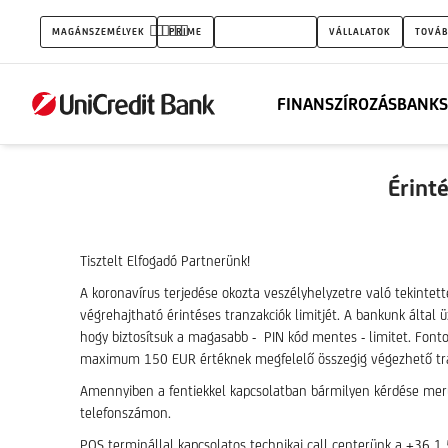
Érintéses
MAGÁNSZEMÉLYEK
PRIME
KISVÁLLALATOK
VÁLLALATOK
TOVÁB
limit
emeléssel
FINANSZÍROZÁS
BANKS
kapcsolatos
tájékoztatás
Érint
Tisztelt Elfogadó Partnerünk!
A koronavírus terjedése okozta veszélyhelyzetre való tekintet
végrehajtható érintéses tranzakciók limitjét. A bankunk által 
hogy biztosítsuk a magasabb - PIN kód mentes - limitet. Fontos
maximum 150 EUR értéknek megfelelő összegig végezhető tranzak
Amennyiben a fentiekkel kapcsolatban bármilyen kérdése merül 
telefonszámon.
POS terminállal kapcsolatos technikai call centerünk a +36 