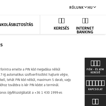
RÓLUNK
HU
ANKOLÁS
BIZTOSÍTÁS
KERESÉS
INTERNET
BANKING
ás
0 forintra emelte a PIN kód megadása nélkül
FIÓK - ÉS ATM
KERESŐ
7-ig automatikus szoftverfrissítést hajtunk végre,
i kell, tehát PIN kód nélkül, maximum 5 darab, vagy
óhoz továbbra is kér PIN kódot a terminál.
KAPCSOLAT
efonos ügyfélszolgálatát a +36 1 430 1999-es