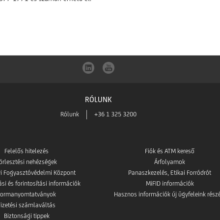
RÓLUNK
Rólunk
+36 1 325 3200
Felelős hitelezés
Fiók és ATM kereső
örlesztési nehézségek
Árfolyamok
i Fogyasztóvédelmi Központ
Panaszkezelés, Etikai Forródrót
i és forintosítási információk
MiFID információk
Formanyomtatványok
Hasznos információk új ügyfeleink rész
Fizetési számlaváltás
Biztonsági tippek