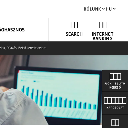
RÓLUNK
HU
ÁG
HASZNOS
SEARCH
INTERNET
BANKING
eink, Díjazás, Belső kereskedelem
FIÓK - ÉS ATM
KERESŐ
KAPCSOLAT