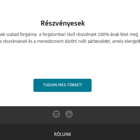
Részvényesek
nek szabad forgalma a forgalomban lévő részvények 100%-ának felel meg. 
a részvényesek és a menedzsment közötti nyílt párbeszédet, amely elengedh
TUDJON MEG TÖBBET!
RÓLUNK