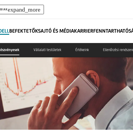
expand_more
BIAK
DELL
BEFEKTETŐK
SAJTÓ ÉS MÉDIA
KARRIER
FENNTARTHATÓS
észvényesek
Vállalati testületek
Értékeink
Ellenőrzési rendszer