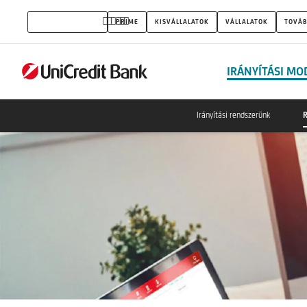
Részvényesek
MAGÁNSZEMÉLYEK
PRIME
KISVÁLLALATOK
VÁLLALATOK
TOVÁB
IRÁNYÍTÁSI MO
Irányítási rendszerünk
R