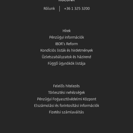
Rólunk
+36 1 325 3200
Hírek
Pénzügyi információk
IBOR’s Reform
Kondíciós listák és hirdetmények
Üzletszabályzatok és házirend
Függő ügynökök listája
Felelős hitelezés
Törlesztési nehézségek
Pénzügyi Fogyasztóvédelmi Központ
Elszámolási és forintosítási információk
Fizetési számlaváltás