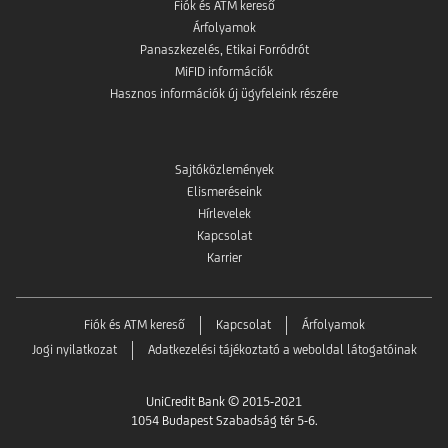
Fiók és ATM kereső
Árfolyamok
Panaszkezelés, Etikai Forródrót
MiFID információk
Hasznos információk új ügyfeleink részére
Sajtóközlemények
Elismeréseink
Hírlevelek
Kapcsolat
Karrier
Fiók és ATM kereső
Kapcsolat
Árfolyamok
Jogi nyilatkozat
Adatkezelési tájékoztató a weboldal látogatóinak
UniCredit Bank © 2015-2021
1054 Budapest Szabadság tér 5-6.