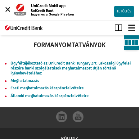
×
UniCredit Mobil app
UniCredit Bank
LETÖLTÉS
Ingyenes a Google Play-ben
Formanyomtatványok
FORMANYOMTATVÁNYOK
Ügyféltájékoztató az UniCredit Bank Hungary Zrt. Lakossági ügyfelei
részére banki szolgáltatások meghatalmazott útján történő
igénybevételéhez
Meghatalmazás
Eseti meghatalmazás készpénzfelvételre
Állandó meghatalmazás készpénzfelvételre
RÓLUNK