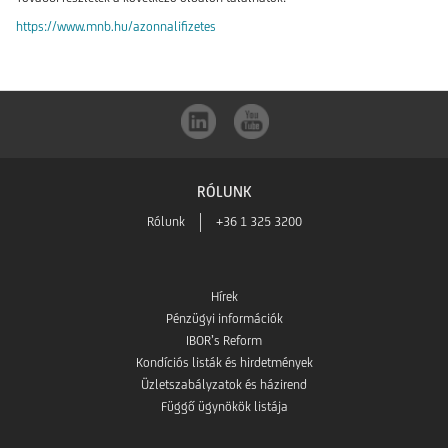
https://www.mnb.hu/azonnalifizetes
RÓLUNK
Rólunk
+36 1 325 3200
Hírek
Pénzügyi információk
IBOR’s Reform
Kondíciós listák és hirdetmények
Üzletszabályzatok és házirend
Függő ügynökök listája