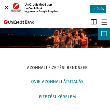
×
UniCredit Mobil app
UniCredit Bank
LETÖLTÉS
Ingyenes a Google Play-ben
Azonnali
fizetési
rendszer
AZONNALI FIZETÉSI RENDSZER
QVIK AZONNALI ÁTUTALÁS
FIZETÉSI KÉRELEM