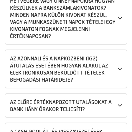
HÉTVÉGÉRE VAGY ÜNNEPNAPOKRA HOGYAN
KÉSZÜLNEK A BANKSZÁMLAKIVONATOK?
MINDEN NAPRA KÜLÖN KIVONAT KÉSZÜL,
VAGY A MUNKASZÜNETI NAPOK TÉTELEI EGY
KIVONATON FOGNAK MEGJELENNI
ÉRTÉKNAPOSAN?
AZ AZONNALI ÉS A NAPKÖZBENI (IG2)
ÁTUTALÁS ESETÉBEN HOGYAN ALAKUL AZ
ELEKTRONIKUSAN BEKÜLDÖTT TÉTELEK
BEFOGADÁSI HATÁRIDEJE?
AZ ELŐRE ÉRTÉKNAPOZOTT UTALÁSOKAT A
BANK HÁNY ÓRAKOR TELJESÍTI?
A CASH-POOL ÁT- ÉS VISSZAVEZETÉSEK