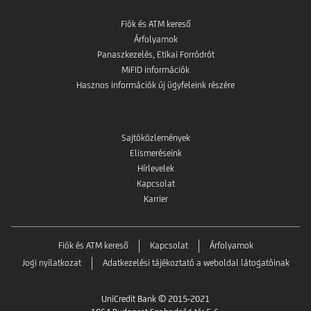
Fiók és ATM kereső
Árfolyamok
Panaszkezelés, Etikai Forródrót
MiFID információk
Hasznos információk új ügyfeleink részére
Sajtóközlemények
Elismeréseink
Hírlevelek
Kapcsolat
Karrier
Fiók és ATM kereső
Kapcsolat
Árfolyamok
Jogi nyilatkozat
Adatkezelési tájékoztató a weboldal látogatóinak
UniCredit Bank © 2015-2021