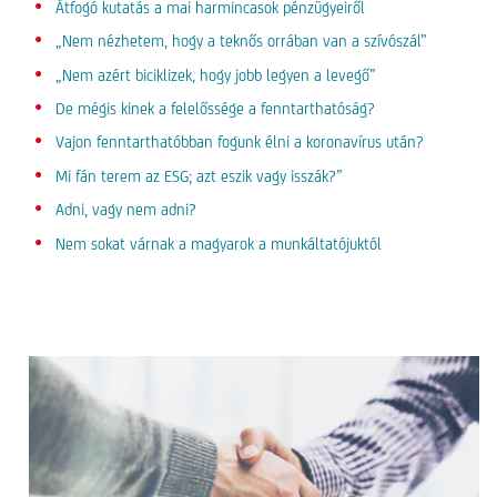
Átfogó kutatás a mai harmincasok pénzügyeiről
„Nem nézhetem, hogy a teknős orrában van a szívószál”
„Nem azért biciklizek, hogy jobb legyen a levegő”
De mégis kinek a felelőssége a fenntarthatóság?
Vajon fenntarthatóbban fogunk élni a koronavírus után?
Mi fán terem az ESG; azt eszik vagy isszák?”
Adni, vagy nem adni?
Nem sokat várnak a magyarok a munkáltatójuktól