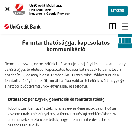
×
UniCredit Mobil app
UniCredit Bank
LETÖLTÉS
Ingyenes a Google Play-ben
Fenntarthatósággal
Fenntarthatósággal kapcsolatos
kommunikáció
Nemcsak tesszük, de beszélünk is róla: nagy hangsúlyt fektetünk arra, hogy
az ESG egyes területeivel kapcsolatos tudásunkat ne csak folyamatosan
gazdagítsuk, de meg is osszuk másokkal. Hiszen minél többet tudunk a
fenntarthatósági területről, annál hatékonyabban tehetünk azért, hogy egy
élhetőbb jövőt teremtsünk – egymással összefogva.
Kutatások: pénzügyek, generációk és fenntarthatóság
Több hullámban vizsgáltuk, hogy az egyes generációk vajon hogyan
viszonyulnak a pénzügyekhez, a fenntarthatósági problémákhoz. Az
eredményeket közkinccsé tettük, hogy a téma iránt érdeklődők is
hasznosítani tudják.