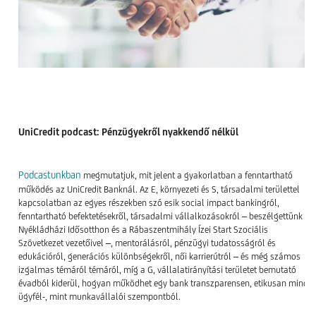
UniCredit podcast: Pénzügyekről nyakkendő nélkül
Podcastunkban
megmutatjuk, mit jelent a gyakorlatban a fenntartható
működés az UniCredit Banknál. Az E, környezeti és S, társadalmi területtel
kapcsolatban az egyes részekben szó esik social impact bankingról,
fenntartható befektetésekről, társadalmi vállalkozásokról – beszélgettünk a
Nyékládházi Idősotthon és a Rábaszentmihály Ízei Start Szociális
Szövetkezet vezetőivel –, mentorálásról, pénzügyi tudatosságról és
edukációról, generációs különbségekről, női karrierútról – és még számos
izgalmas témáról témáról, míg a G, vállalatirányítási területet bemutató
évadból kiderül, hogyan működhet egy bank transzparensen, etikusan mind
ügyfél-, mint munkavállalói szempontból.