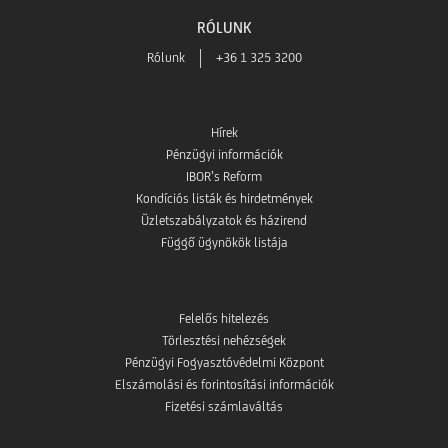
RÓLUNK
Rólunk
+36 1 325 3200
Hírek
Pénzügyi információk
IBOR’s Reform
Kondíciós listák és hirdetmények
Üzletszabályzatok és házirend
Függő ügynökök listája
Felelős hitelezés
Törlesztési nehézségek
Pénzügyi Fogyasztóvédelmi Központ
Elszámolási és forintosítási információk
Fizetési számlaváltás