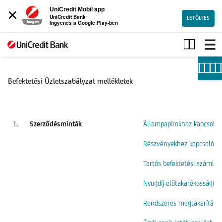
×
UniCredit Mobil app
UniCredit Bank
LETÖLTÉS
Ingyenes a Google Play-ben
Befektetési
üzletszabályzat
mellékletek
Befektetési Üzletszabályzat mellékletek
1.
Szerződésminták
Állampapírokhoz kapcsoló
Részvényekhez kapcsolódó
Tartós befektetési számlá
Nyugdíj-előtakarékossági 
Rendszeres megtakarítási