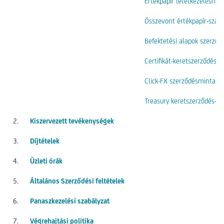
Értékpapír letétkezeléshe
Összevont értékpapír-szám
Befektetési alapok szerződ
Certifikát-keretszerződés
Click-FX szerződésminta
Treasury keretszerződés-m
2.
Kiszervezett tevékenységek
3.
Díjtételek
4.
Üzleti órák
5.
Általános Szerződési feltételek
6.
Panaszkezelési szabályzat
7.
Végrehajtási politika