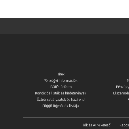
Hírek
Pénzügyi információk
T
IBOR’s Reform
Pénzügy
Kondíciós listák és hirdetmények
Elszámolás
Üzletszabályzatok és házirend
Függő ügynökök listája
Fiók és ATM kereső
Kapcs