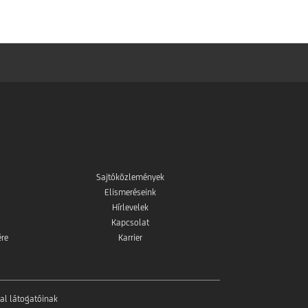
Sajtóközlemények
Elismeréseink
Hírlevelek
Kapcsolat
ére
Karrier
al látogatóinak