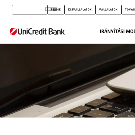
Súgó
MAGÁNSZEMÉLYEK
PRIME
KISVÁLLALATOK
VÁLLALATOK
TOVÁB
IRÁNYÍTÁSI MO