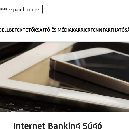
expand_more
BIAK
DELL
BEFEKTETŐK
SAJTÓ ÉS MÉDIA
KARRIER
FENNTARTHATÓS
Internet Banking Súgó