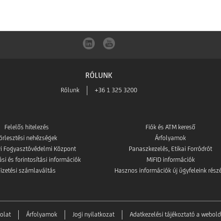
RÓLUNK
Rólunk
+36 1 325 3200
Felelős hitelezés
Fiók és ATM kereső
örlesztési nehézségek
Árfolyamok
i Fogyasztóvédelmi Központ
Panaszkezelés, Etikai Forródrót
i és forintosítási információk
MiFID információk
Fizetési számlaváltás
Hasznos információk új ügyfeleink rész
olat
Árfolyamok
Jogi nyilatkozat
Adatkezelési tájékoztató a webold