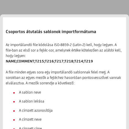
Csoportos átutalás sablonok importformátuma
Az importálandó file kódolása ISO-8859-2 (Latin-2) kell, hogy legyen. A
file-ban az első sor a fejléc-sor, amelynek értéke kötelezően az alábbi kell,
hogy legyen:
NAME;COMMENT;T215;T216;T217;T218;T214;T219
A file minden egyes sora egy importálandó sablonnak felel meg. A
sorokban az egyes mezők a fejléchez hasonlóan pontosvesszővel vannak
elválasztva. A mezők sorrendje a következő:
A sablon neve
A sablon leírása
A címzett azonosítója
A címzett neve
A címzett címe