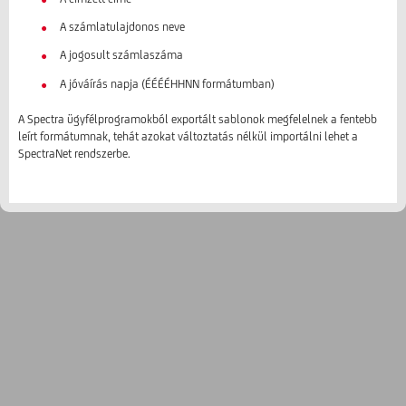
A számlatulajdonos neve
A jogosult számlaszáma
A jóváírás napja (ÉÉÉÉHHNN formátumban)
A Spectra ügyfélprogramokból exportált sablonok megfelelnek a fentebb
leírt formátumnak, tehát azokat változtatás nélkül importálni lehet a
SpectraNet rendszerbe.