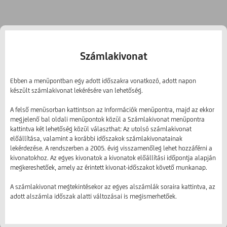
Számlakivonat
Ebben a menüpontban egy adott időszakra vonatkozó, adott napon
készült számlakivonat lekérésére van lehetőség.
A felső menüsorban kattintson az Információk menüpontra, majd az ekkor
megjelenő bal oldali menüpontok közül a Számlakivonat menüpontra
kattintva két lehetőség közül választhat: Az utolsó számlakivonat
előállítása, valamint a korábbi időszakok számlakivonatainak
lekérdezése. A rendszerben a 2005. évig visszamenőleg lehet hozzáférni a
kivonatokhoz. Az egyes kivonatok a kivonatok előállítási időpontja alapján
megkereshetőek, amely az érintett kivonat-időszakot követő munkanap.
A számlakivonat megtekintésekor az egyes alszámlák soraira kattintva, az
adott alszámla időszak alatti változásai is megismerhetőek.