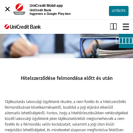
×
UniCredit Mobil app
UniCredit Bank
LETÖLTÉS
Ingyenes a Google Play-ben
Hitelszerződése
felmondása
előtt
és
után
Hitelszerződése felmondása előtt és után
Tájékoztatás lakossági ügyfeleink részére, a nem fizetés és a hitelszerződés
felmondásának következményeiről, továbbá a jogi eljárást elkerülő
alternatív lehetőségekről. Fontos, hogy a hiteltörlesztésükben nehézségekkel
küzdő lakossági ügyfeleink jelen tájékoztatónkból megismerhessék a nem
fizetés és a felmondás valós kockázatait, valamint a jogi úton kívüli
megoldási lehetőségeket, és mindezeket alaposan megfontolva felelősen