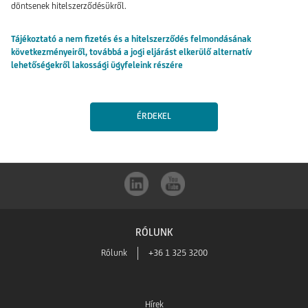
döntsenek hitelszerződésükről.
Tájékoztató a nem fizetés és a hitelszerződés felmondásának
következményeiről, továbbá a jogi eljárást elkerülő alternatív
lehetőségekről lakossági ügyfeleink részére
ÉRDEKEL
RÓLUNK
Rólunk
+36 1 325 3200
Hírek