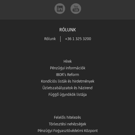
RÓLUNK
Rólunk
+36 1 325 3200
Hírek
Pénzügyi információk
IBOR’s Reform
Kondíciós listák és hirdetmények
Üzletszabályzatok és házirend
Függő ügynökök listája
Felelős hitelezés
Törlesztési nehézségek
Pénzügyi Fogyasztóvédelmi Központ