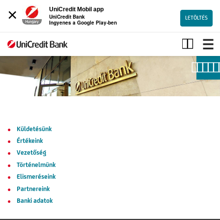
×
UniCredit Mobil app
UniCredit Bank
LETÖLTÉS
Ingyenes a Google Play-ben
Bankunkról
Küldetésünk
Értékeink
Vezetőség
Történelmünk
Elismeréseink
Partnereink
Banki adatok