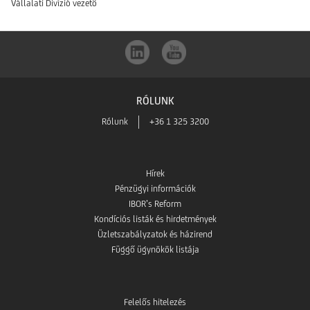
Vállalati Divízió vezető
RÓLUNK
Rólunk
+36 1 325 3200
Hírek
Pénzügyi információk
IBOR’s Reform
Kondíciós listák és hirdetmények
Üzletszabályzatok és házirend
Függő ügynökök listája
Felelős hitelezés