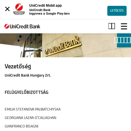
×
UniCredit Mobil app
UniCredit Bank
LETÖLTÉS
Ingyenes a Google Play-ben
Vezetőség
Vezetőség
UniCredit Bank Hungary Zrt.
FELÜGYELŐBIZOTTSÁG
EMILIA STEFANOVA PALIBATCHIYSKA
GEORGIANA LAZAR-O’CALLAGHAN
GIANFRANCO BISAGNI