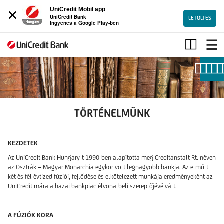
×
UniCredit Mobil app
UniCredit Bank
LETÖLTÉS
Ingyenes a Google Play-ben
TÖRTÉNELMÜNK
TÖRTÉNELMÜNK
KEZDETEK
Az UniCredit Bank Hungary-t 1990-ben alapította meg Creditanstalt Rt. néven
az Osztrák – Magyar Monarchia egykor volt legnagyobb bankja. Az elmúlt
két és fél évtized fúziói, fejlődése és elkötelezett munkája eredményeként az
UniCredit mára a hazai bankpiac élvonalbeli szereplőjévé vált.
A FÚZIÓK KORA