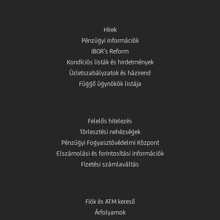
Hírek
Pénzügyi információk
IBOR’s Reform
Kondíciós listák és hirdetmények
Üzletszabályzatok és házirend
Függő ügynökök listája
Felelős hitelezés
Törlesztési nehézségek
Pénzügyi Fogyasztóvédelmi Központ
Elszámolási és forintosítási információk
Fizetési számlaváltás
Fiók és ATM kereső
Árfolyamok