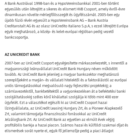
A Bank Austriával 1998-ban és a HypoVereinsbankkal 2001-ben történt
egyesülés után létrejött a sikeres és elismert HVB Csoport, amely évről-évre
dinamikusan növelte mérlegfőösszegét és ügyfélszámát. 2005-ben egy
újabb fúzió révén egyesült a HypoVereinsbank AG – Bank Austria
Creditanstalt AG és az olasz UniCredito Italiano S.p.A, s ezzel létrejött Európa
egyik meghatározó, a közép- és kelet-európai régióban pedig vezető
bankcsoportja.
AZ UNICREDIT BANK
2007-ben az UniCredit Csoport egységesítette márkaszerkezetét, s innentől a
magyarországi leányvállalat UniCredit Bank Hungary néven működött
tovább. Az UniCredit Bank jelenleg a magyar bankszektor meghatározó
szereplőjeként a magán- és vállalati hitelektől és a faktorálástól az európai
uniós támogatásokkal megvalósuló nagy fejlesztési projektekig; a
számlavezetéstől, bankbetétektől a vagyonkezelésen át a befektetési banki
szolgáltatásokig széles körű kínálattal szolgálja ki több mint 400 ezer
ügyfelét. Ezt a választékot egészíti ki az UniCredit Csoport hazai
lízingvállalata, az UniCredit Leasing Hungary Zrt, és a Pioneer Alapkezelő
Zrt, valamint támogatja finanszírozási forrásokkal az UniCredit
Jelzálogbank Zrt. Az UniCredit Bank az egyetlen az elmúlt évek végig
profitábilis bankja a hazai piacon. Számos hazai és külföldi szakmai díjat és
elismerések sorát nyerte el, egyik fő jellemzője pedig a piaci átlagot